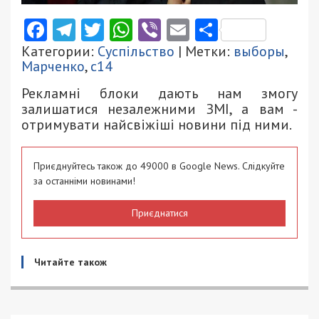
Facebook
Telegram
Twitter
WhatsApp
Viber
Email
Поділити
Категории:
Суспільство
| Метки:
выборы
,
Марченко
,
с14
Рекламні блоки дають нам змогу
залишатися незалежними ЗМІ, а вам -
отримувати найсвіжіші новини під ними.
Приєднуйтесь також до 49000 в Google News. Слідкуйте
за останніми новинами!
Приєднатися
Читайте також