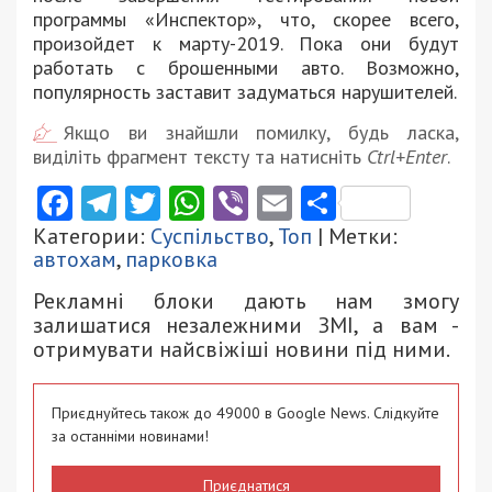
программы «Инспектор», что, скорее всего,
произойдет к марту-2019. Пока они будут
работать с брошенными авто. Возможно,
популярность заставит задуматься нарушителей.
Якщо ви знайшли помилку, будь ласка,
виділіть фрагмент тексту та натисніть
Ctrl+Enter
.
Facebook
Telegram
Twitter
WhatsApp
Viber
Email
Поділити
Категории:
Суспільство
,
Топ
| Метки:
автохам
,
парковка
Рекламні блоки дають нам змогу
залишатися незалежними ЗМІ, а вам -
отримувати найсвіжіші новини під ними.
Приєднуйтесь також до 49000 в Google News. Слідкуйте
за останніми новинами!
Приєднатися