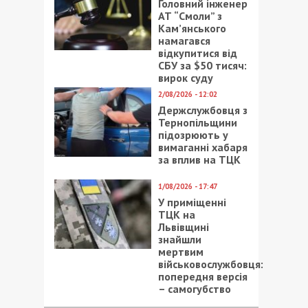
Головний інженер
АТ “Смоли” з
Кам’янського
намагався
відкупитися від
СБУ за $50 тисяч:
вирок суду
2/08/2026 - 12:02
Держслужбовця з
Тернопільщини
підозрюють у
вимаганні хабаря
за вплив на ТЦК
1/08/2026 - 17:47
У приміщенні
ТЦК на
Львівщині
знайшли
мертвим
військовослужбовця:
попередня версія
– самогубство