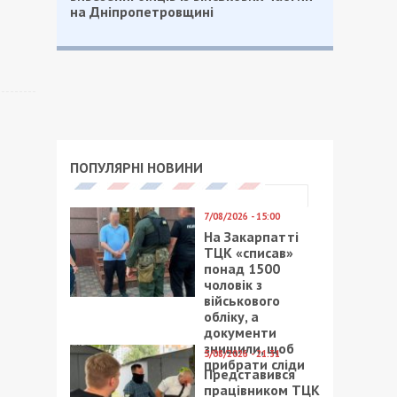
на Дніпропетровщині
ПОПУЛЯРНІ НОВИНИ
7/08/2026 - 15:00
На Закарпатті
ТЦК «списав»
понад 1500
чоловік з
військового
обліку, а
документи
знищили, щоб
5/08/2026 - 21:31
прибрати сліди
Представився
працівником ТЦК