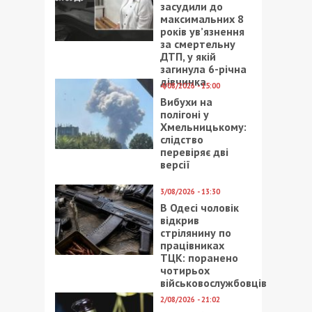
засудили до
максимальних 8
років ув’язнення
за смертельну
ДТП, у якій
загинула 6-річна
дівчинка
4/08/2026 - 15:00
Вибухи на
полігоні у
Хмельницькому:
слідство
перевіряє дві
версії
3/08/2026 - 13:30
В Одесі чоловік
відкрив
стрілянину по
працівниках
ТЦК: поранено
чотирьох
військовослужбовців
2/08/2026 - 21:02