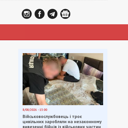
8/08/2026 - 13:00
Військовослужбовець і троє
цивільних заробляли на незаконному
вивезенні бійців із військових частин