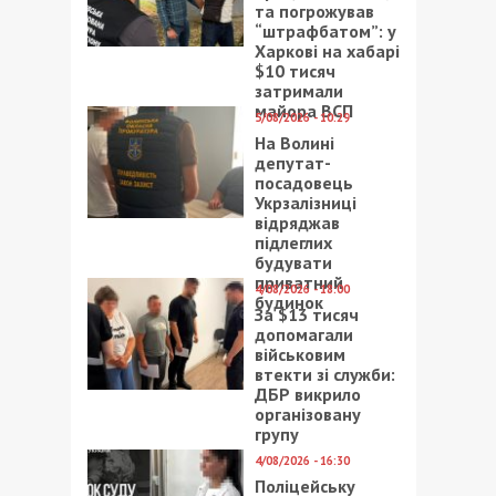
та погрожував
“штрафбатом”: у
Харкові на хабарі
$10 тисяч
затримали
майора ВСП
5/08/2026 - 10:29
На Волині
депутат-
посадовець
Укрзалізниці
відряджав
підлеглих
будувати
приватний
4/08/2026 - 18:00
будинок
За $13 тисяч
допомагали
військовим
втекти зі служби:
ДБР викрило
організовану
групу
4/08/2026 - 16:30
Поліцейську