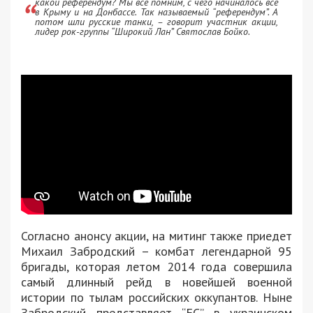
какой референдум? Мы все помним, с чего начиналось все
в Крыму и на Донбассе. Так называемый “референдум”. А
потом шли русские танки, – говорит участник акции,
лидер рок-группы “Широкий Лан” Святослав Бойко.
Согласно анонсу акции, на митинг также приедет
Михаил Забродский – комбат легендарной 95
бригады, которая летом 2014 года совершила
самый длинный рейд в новейшей военной
истории по тылам российских оккупантов. Ныне
Забродский представляет “ЕС” в украинском