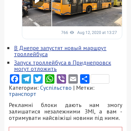
В Днепре запустят новый маршрут
троллейбуса
Запуск троллейбуса в Приднепровск
могут отложить
Facebook
Telegram
Twitter
WhatsApp
Viber
Email
Поділити
Категории:
Суспільство
| Метки:
транспорт
Рекламні блоки дають нам змогу
залишатися незалежними ЗМІ, а вам -
отримувати найсвіжіші новини під ними.