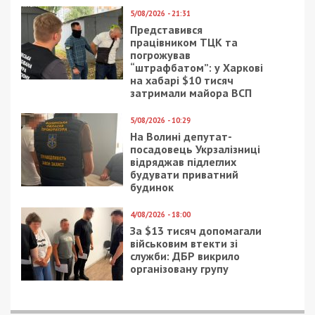
5/08/2026 - 21:31
Представився
працівником ТЦК та
погрожував
“штрафбатом”: у Харкові
на хабарі $10 тисяч
затримали майора ВСП
5/08/2026 - 10:29
На Волині депутат-
посадовець Укрзалізниці
відряджав підлеглих
будувати приватний
будинок
4/08/2026 - 18:00
За $13 тисяч допомагали
військовим втекти зі
служби: ДБР викрило
організовану групу