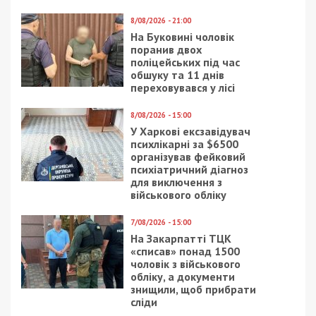
8/08/2026 - 21:00
На Буковині чоловік
поранив двох
поліцейських під час
обшуку та 11 днів
переховувався у лісі
8/08/2026 - 15:00
У Харкові ексзавідувач
психлікарні за $6500
організував фейковий
психіатричний діагноз
для виключення з
військового обліку
7/08/2026 - 15:00
На Закарпатті ТЦК
«списав» понад 1500
чоловік з військового
обліку, а документи
знищили, щоб прибрати
сліди