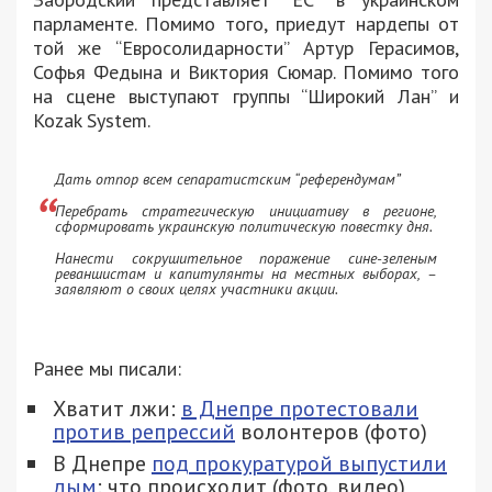
парламенте. Помимо того, приедут нардепы от
той же “Евросолидарности” Артур Герасимов,
Софья Федына и Виктория Сюмар. Помимо того
на сцене выступают группы “Широкий Лан” и
Kozak System.
Дать отпор всем сепаратистским “референдумам”
Перебрать стратегическую инициативу в регионе,
сформировать украинскую политическую повестку дня.
Нанести сокрушительное поражение сине-зеленым
реваншистам и капитулянты на местных выборах, –
заявляют о своих целях участники акции.
Ранее мы писали:
Хватит лжи:
в Днепре протестовали
против репрессий
волонтеров (фото)
В Днепре
под прокуратурой выпустили
дым
: что происходит (фото, видео)