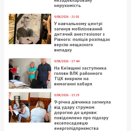
нерухомість
9/08/2026 - 21:01
У навчальному центрі
загинув мобілізований
дитячий анестезіолог з
Рівного: поліція розглядає
версію нещасного
випадку
9/08/2026 - 17:44
На Київщині заступника
голови ВЛК районного
ТЦК викрили на
вимаганні хабаря
9/08/2026 - 13:29
9-річна дівчинка загинула
від удару струмом
дорогою до церкви:
повідомлено про підозру
ексепосадовцю
енергопідприємства