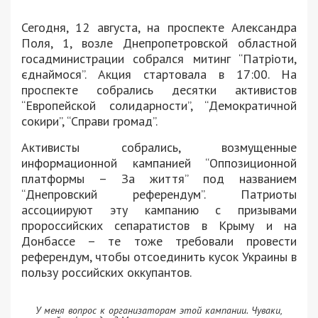
Сегодня, 12 августа, на проспекте Александра
Поля, 1, возле Днепропетровской областной
госадминистрации собрался митинг “Патріоти,
єднаймося”. Акция стартовала в 17:00. На
проспекте собрались десятки активистов
“Европейской солидарности”, “Демократичной
сокири”, “Справи громад”.
Активисты собрались, возмущенные
информационной кампанией “Оппозиционной
платформы – За життя” под названием
“Днепровский референдум”. Патриоты
ассоциируют эту кампанию с призывами
пророссийских сепаратистов в Крыму и на
Донбассе – те тоже требовали провести
референдум, чтобы отсоединить кусок Украины в
пользу российских оккупантов.
У меня вопрос к организаторам этой кампании. Чуваки,