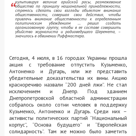
культивируя величие арийской расы, размежевание
общества по принципу национальной принадлежности,
стремясь сделать свои взгляды объектом внимания
общественности, совершая свои действия, чтобы
привлечь внимание общественности к определенным
политическим убеждениям … решил создать
организованную группу, чтобы в ее составе совершить
убийство журналиста и радиоведущего Шеремета, –
значилось в обвинении Риффмастера.
Сегодня, 4 июля, в 16 городах Украины прошла
акция с требование отпустить Кузьменко,
Антоненко и Дугарь, или же представить
убедительные доказательства их вины. Акцию
красноречиво назвали “200 дней лжи”. Не стал
исключением и Днепр. Под зданием
Днепропетровской областной администрации
собралось около сотни человек в поддержку
Кузьменко, Антоненко и Дугарь. Среди них –
активисты политических партий “Национальный
корпус”, “Основа будущего” и “Европейская
солидарность”. Там же можно было заметить