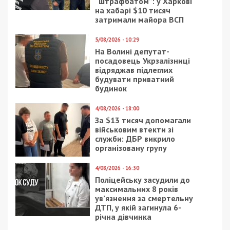
“штрафбатом”: у Харкові
на хабарі $10 тисяч
затримали майора ВСП
5/08/2026 - 10:29
На Волині депутат-
посадовець Укрзалізниці
відряджав підлеглих
будувати приватний
будинок
4/08/2026 - 18:00
За $13 тисяч допомагали
військовим втекти зі
служби: ДБР викрило
організовану групу
4/08/2026 - 16:30
Поліцейську засудили до
максимальних 8 років
ув’язнення за смертельну
ДТП, у якій загинула 6-
річна дівчинка