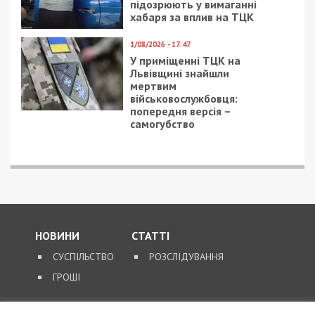
підозрюють у вимаганні
хабаря за вплив на ТЦК
1/08/2026 - 17:47
У приміщенні ТЦК на
Львівщині знайшли
мертвим
військовослужбовця:
попередня версія –
самогубство
НОВИНИ
СТАТТІ
СУСПІЛЬСТВО
РОЗСЛІДУВАННЯ
ГРОШІ