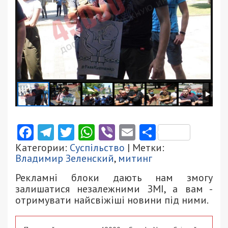
Facebook
Telegram
Twitter
WhatsApp
Viber
Email
Поділити
Категории:
Суспільство
| Метки:
Владимир Зеленский
,
митинг
Рекламні блоки дають нам змогу
залишатися незалежними ЗМІ, а вам -
отримувати найсвіжіші новини під ними.