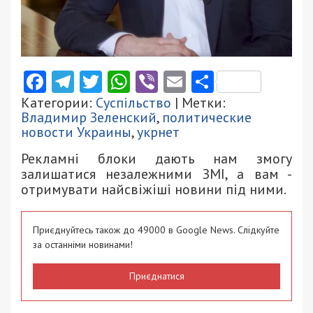
Facebook
Telegram
Twitter
WhatsApp
Viber
Email
Поділити
Категории:
Суспільство
| Метки:
Владимир Зеленский
,
политические
новости Украины
,
укрнет
Рекламні блоки дають нам змогу
залишатися незалежними ЗМІ, а вам -
отримувати найсвіжіші новини під ними.
Приєднуйтесь також до 49000 в Google News. Слідкуйте
за останніми новинами!
Приєднатися