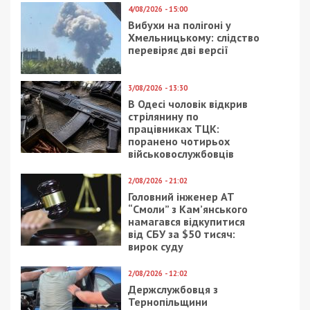
4/08/2026 - 15:00
Вибухи на полігоні у
Хмельницькому: слідство
перевіряє дві версії
3/08/2026 - 13:30
В Одесі чоловік відкрив
стрілянину по
працівниках ТЦК:
поранено чотирьох
військовослужбовців
2/08/2026 - 21:02
Головний інженер АТ
“Смоли” з Кам’янського
намагався відкупитися
від СБУ за $50 тисяч:
вирок суду
2/08/2026 - 12:02
Держслужбовця з
Тернопільщини