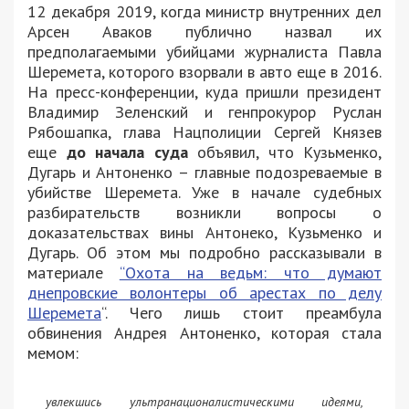
12 декабря 2019, когда министр внутренних дел
Арсен Аваков публично назвал их
предполагаемыми убийцами журналиста Павла
Шеремета, которого взорвали в авто еще в 2016.
На пресс-конференции, куда пришли президент
Владимир Зеленский и генпрокурор Руслан
Рябошапка, глава Нацполиции Сергей Князев
еще
до начала суда
объявил, что Кузьменко,
Дугарь и Антоненко – главные подозреваемые в
убийстве Шеремета. Уже в начале судебных
разбирательств возникли вопросы о
доказательствах вины Антонеко, Кузьменко и
Дугарь. Об этом мы подробно рассказывали в
материале
“Охота на ведьм: что думают
днепровские волонтеры об арестах по делу
Шеремета
“. Чего лишь стоит преамбула
обвинения Андрея Антоненко, которая стала
мемом:
увлекшись ультранационалистическими идеями,