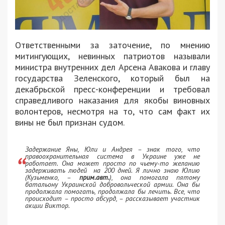
Ответственными за заточение, по мнению
митингующих, невинных патриотов называли
министра внутренних дел Арсена Авакова и главу
государства Зеленского, который был на
декабрьской пресс-конференции и требовал
справедливого наказания для якобы виновных
волонтеров, несмотря на то, что сам факт их
вины не был признан судом.
Задержание Яны, Юли и Андрея – знак того, что
правоохранительная система в Украине уже не
работает. Она может просто по чьему-то желанию
задерживать людей на 200 дней. Я лично знаю Юлию
(Кузьменко, –
прим.авт.
), она помогала пятому
батальону Украинской добровольческой армии. Она бы
продолжала помогать, продолжала бы лечить. Все, что
происходит – просто абсурд, – рассказывает участник
акции Виктор.