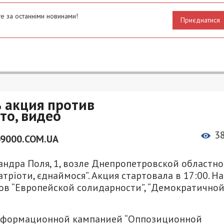
е за останніми новинами!
Приєднатися
ь акция против
то, видео
3
49000.COM.UA
ксандра Поля, 1, возле Днепропетровской областн
ріоти, єднаймося”. Акция стартовала в 17:00. На
ов “Европейской солидарности”, “Демократично
информационной кампанией “Оппозиционной