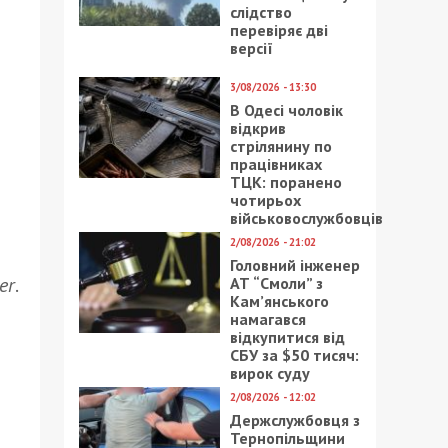
слідство
перевіряє дві
версії
3/08/2026 - 13:30
В Одесі чоловік
відкрив
стрілянину по
працівниках
ТЦК: поранено
чотирьох
військовослужбовців
2/08/2026 - 21:02
Головний інженер
er
.
АТ “Смоли” з
Кам’янського
намагався
відкупитися від
СБУ за $50 тисяч:
вирок суду
2/08/2026 - 12:02
Держслужбовця з
Тернопільщини