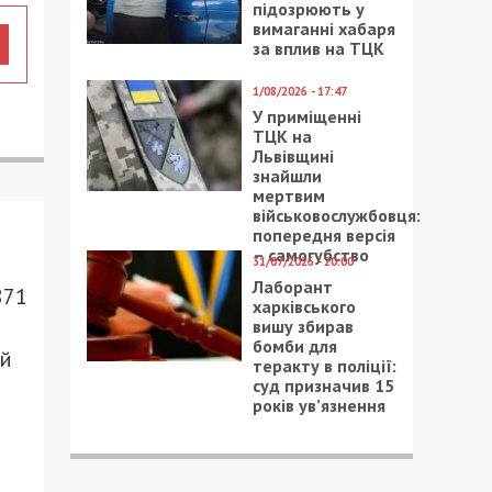
підозрюють у
вимаганні хабаря
за вплив на ТЦК
1/08/2026 - 17:47
У приміщенні
ТЦК на
Львівщині
знайшли
мертвим
військовослужбовця:
попередня версія
– самогубство
31/07/2026 - 20:00
Лаборант
871
харківського
вишу збирав
бомби для
ой
теракту в поліції:
суд призначив 15
років ув’язнення
й