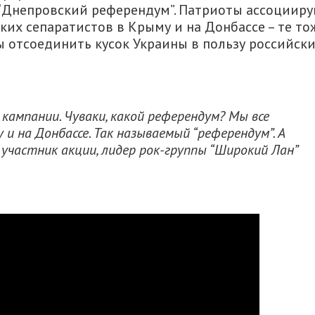
 “Днепровский референдум”. Патриоты ассоциир
их сепаратистов в Крыму и на Донбассе – те то
 отсоединить кусок Украины в пользу российск
кампании. Чуваки, какой референдум? Мы все
у и на Донбассе. Так называемый “референдум”. А
 участник акции, лидер рок-группы “Широкий Лан”