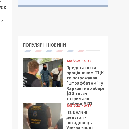
х
уск
ии
ПОПУЛЯРНІ НОВИНИ
5/08/2026 - 21:31
Представився
працівником ТЦК
та погрожував
“штрафбатом”: у
Харкові на хабарі
$10 тисяч
затримали
майора ВСП
5/08/2026 - 10:29
На Волині
депутат-
посадовець
Укрзалізниці