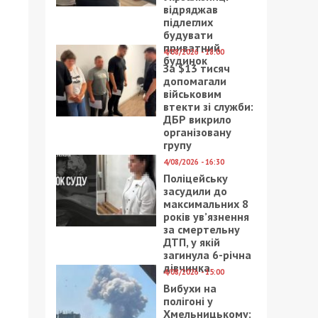
відряджав
підлеглих
будувати
приватний
4/08/2026 - 18:00
будинок
За $13 тисяч
допомагали
військовим
втекти зі служби:
ДБР викрило
організовану
групу
4/08/2026 - 16:30
Поліцейську
засудили до
максимальних 8
років ув’язнення
за смертельну
ДТП, у якій
загинула 6-річна
дівчинка
4/08/2026 - 15:00
Вибухи на
полігоні у
Хмельницькому: