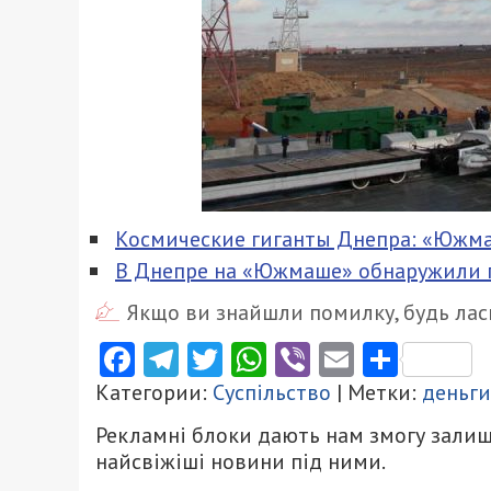
Космические гиганты Днепра: «Южм
В Днепре на «Южмаше» обнаружили 
Якщо ви знайшли помилку, будь ласк
Facebook
Telegram
Twitter
WhatsApp
Viber
Email
Поділ
Категории:
Суспільство
| Метки:
деньги
Рекламні блоки дають нам змогу залиш
найсвіжіші новини під ними.