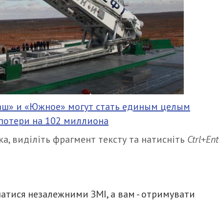
аш» и «Южное» могут стать единым целым
потери на 102 миллиона
а, виділіть фрагмент тексту та натисніть
Ctrl+Ent
итися
атися незалежними ЗМІ, а вам - отримувати