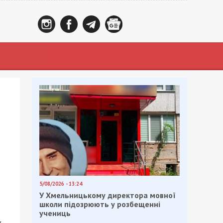
5/08/2026 - 13:24
У Хмельницькому директора мовної
школи підозрюють у розбещенні
учениць