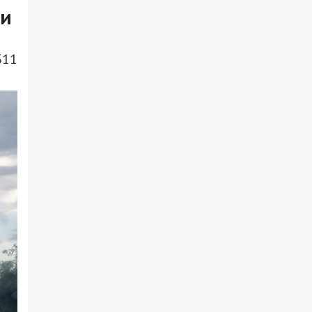
ли
311