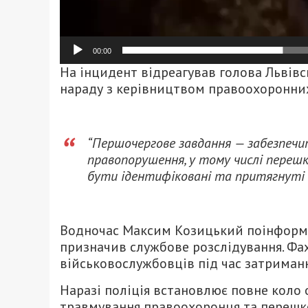
00:00
На інцидент відреагував голова Львівс
нараду з керівництвом правоохоронних о
“Першочергове завдання — забезпечит
правопорушення, у тому числі перешк
бути ідентифіковані та притягнуті д
Водночас Максим Козицький поінформу
призначив службове розслідування. Фах
військовослужбовців під час затриманн
Наразі поліція встановлює повне коло 
травмування правоохоронця та перешкод