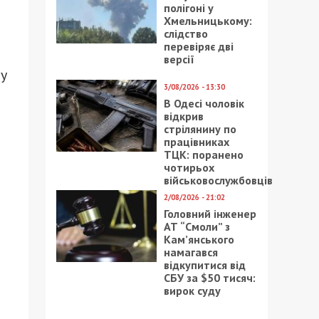
полігоні у
Хмельницькому:
слідство
перевіряє дві
версії
ву
3/08/2026 - 13:30
В Одесі чоловік
відкрив
стрілянину по
працівниках
ТЦК: поранено
чотирьох
військовослужбовців
2/08/2026 - 21:02
Головний інженер
АТ “Смоли” з
Кам’янського
намагався
відкупитися від
СБУ за $50 тисяч:
вирок суду