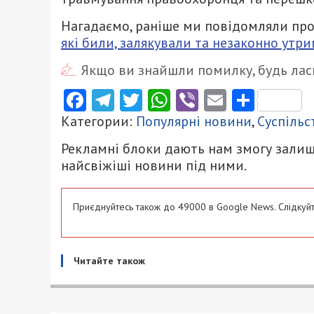
Нагадаємо, раніше ми повідомляли про
які били, залякували та незаконно утр
Якщо ви знайшли помилку, будь ласк
Facebook
Telegram
Twitter
WhatsApp
Viber
Email
Поділ
Категории:
Популярні новини
,
Суспільс
Рекламні блоки дають нам змогу залиш
найсвіжіші новини під ними.
Приєднуйтесь також до 49000 в Google News. Слідкуйт
Читайте також