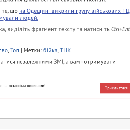
 те, що
на Одещині викрили групу військових ТЦ
имували людей.
а, виділіть фрагмент тексту та натисніть
Ctrl+Ent
итися
тво
,
Топ
| Метки:
бійка
,
ТЦК
атися незалежними ЗМІ, а вам - отримувати
е за останніми новинами!
Приєднатися