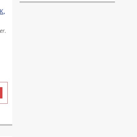
К,
er
.