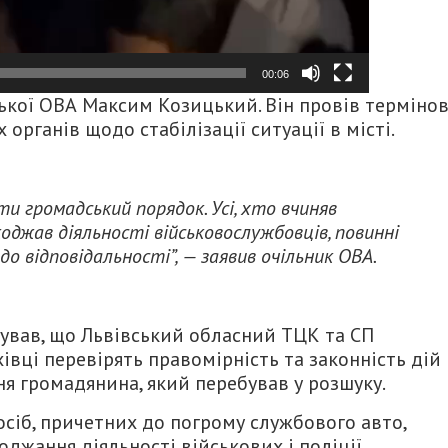
00:06
ької ОВА Максим Козицький. Він провів терміно
рганів щодо стабілізації ситуації в місті.
и громадський порядок. Усі, хто вчиняв
оджав діяльності військовослужбовців, повинні
о відповідальності”, — заявив очільник ОВА.
вав, що Львівський обласний ТЦК та СП
івці перевірять правомірність та законність дій
я громадянина, який перебував у розшуку.
осіб, причетних до погрому службового авто,
жання діяльності військових і поліції.