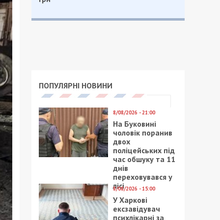
ПОПУЛЯРНІ НОВИНИ
8/08/2026 - 21:00
На Буковині
чоловік поранив
двох
поліцейських під
час обшуку та 11
днів
переховувався у
лісі
8/08/2026 - 15:00
У Харкові
ексзавідувач
психлікарні за