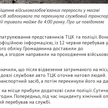
іщення військовозобов’язаних переросли у масові
х осіб заблокувала та перекинула службовий транспо
дії тривали майже до 4:00 ранку. Про це повідомляє
 патрулювання представників ТЦК та поліції. Вон
 офіційною інформацією, із 12 червня перебував у
ого обліку. Громадянина доставили до
я, а згодом направили на проходження військов
начили, що після відвезення затриманого на міс
вдовзі службове авто ТЦК оточив натовп людей.
нспортний засіб, а потім перекинули його на да
на місце прибули додаткові сили поліції. Сутич
 годин. Попередньо, під час інциденту хімічний оп
ий перебував на службі.