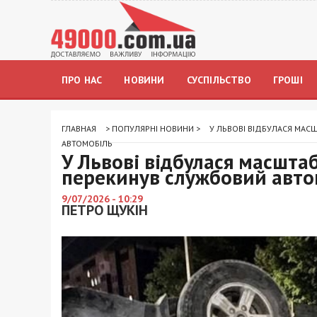
ПРО НАС
НОВИНИ
СУСПІЛЬСТВО
ГРОШІ
ГЛАВНАЯ
>
ПОПУЛЯРНІ НОВИНИ
>
У ЛЬВОВІ ВІДБУЛАСЯ МАС
АВТОМОБІЛЬ
У Львові відбулася масшта
перекинув службовий авто
9/07/2026 - 10:29
ПЕТРО ЩУКІН