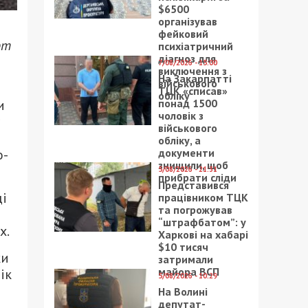
$6500
організував
фейковий
рт
психіатричний
діагноз для
7/08/2026 - 15:00
виключення з
На Закарпатті
військового
ТЦК «списав»
обліку
понад 1500
и
чоловік з
військового
обліку, а
документи
о-
знищили, щоб
5/08/2026 - 21:31
прибрати сліди
Представився
ці
працівником ТЦК
та погрожував
“штрафбатом”: у
х.
Харкові на хабарі
$10 тисяч
ки
затримали
майора ВСП
ік
5/08/2026 - 10:29
На Волині
депутат-