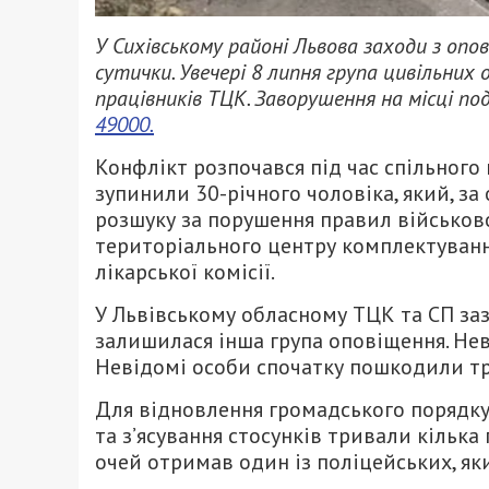
У Сихівському районі Львова заходи з опов
сутички. Увечері 8 липня група цивільни
працівників ТЦК. Заворушення на місці по
49000.
Конфлікт розпочався під час спільного
зупинили 30-річного чоловіка, який, за
розшуку за порушення правил військов
територіального центру комплектуванн
лікарської комісії.
У Львівському обласному ТЦК та СП заз
залишилася інша група оповіщення. Не
Невідомі особи спочатку пошкодили тра
Для відновлення громадського порядку 
та з’ясування стосунків тривали кілька
очей отримав один із поліцейських, як