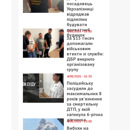
посадовець
Укрзалізниці
відряджав
підлеглих
будувати
приватний
4/08/2026 - 18:00
будинок
За $13 тисяч
допомагали
військовим
втекти зі служби:
ДБР викрило
організовану
групу
4/08/2026 - 16:30
Поліцейську
засудили до
максимальних 8
років ув’язнення
за смертельну
ДТП, у якій
загинула 6-річна
дівчинка
4/08/2026 - 15:00
Вибухи на