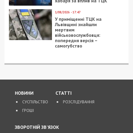
хабаря за вплив на ТЦК
1/08/2026 - 17:47
У приміщенні ТЦК на
Львівщині знайшли
мертвим
військовослужбовця:
попередня версія –
самогубство
НОВИНИ
СТАТТІ
СУСПІЛЬСТВО
РОЗСЛІДУВАННЯ
ГРОШІ
ЗВОРОТНІЙ ЗВ’ЯЗОК