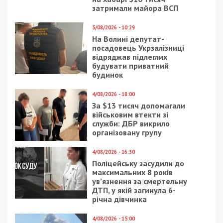
затримали майора ВСП
5/08/2026 - 10:29
На Волині депутат-
посадовець Укрзалізниці
відряджав підлеглих
будувати приватний
будинок
4/08/2026 - 18:00
За $13 тисяч допомагали
військовим втекти зі
служби: ДБР викрило
організовану групу
4/08/2026 - 16:30
Поліцейську засудили до
максимальних 8 років
ув’язнення за смертельну
ДТП, у якій загинула 6-
річна дівчинка
4/08/2026 - 15:00