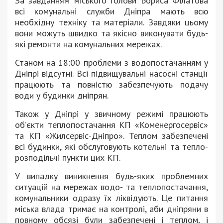
За завданням міського голови Бориса Філатова
всі комунальні служби Дніпра мають всю
необхідну техніку та матеріали. Завдяки цьому
вони можуть швидко та якісно виконувати будь-
які ремонти на комунальних мережах.
Станом на 18:00 проблеми з водопостачанням у
Дніпрі відсутні. Всі підвищувальні насосні станції
працюють та повністю забезпечують подачу
води у будинки дніпрян.
Також у Дніпрі у звичному режимі працюють
об’єкти теплопостачання КП «Коменергосервіс»
та КП «Жилсервіс-Дніпро». Теплом забезпечені
всі будинки, які обслуговують котельні та тепло-
розподільчі пункти цих КП.
У випадку виникнення будь-яких проблемних
ситуацій на мережах водо- та теплопостачання,
комунальники одразу їх ліквідують. Це питання
міська влада тримає на контролі, аби дніпряни в
повному обсязі були забезпечені і теплом, і