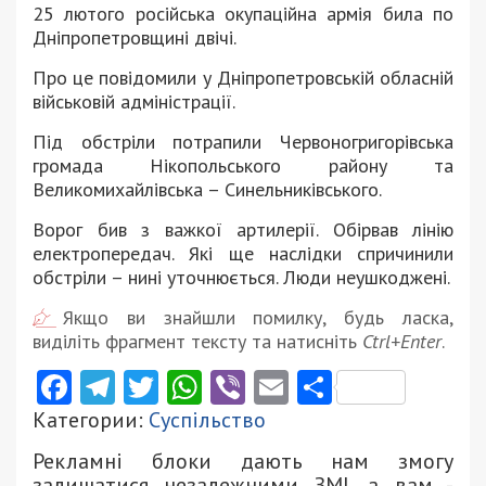
25 лютого росiйська окупаційна армiя била по
Днiпропетровщинi двiчi.
Про це повідомили у Дніпропетровській обласній
військовій адміністрації.
Пiд обстрiли потрапили Червоногригорiвська
громада Нікопольського району та
Великомихайлівська – Синельниківського.
Ворог бив з важкої артилерiї. Обiрвав лiнiю
електропередач. Якi ще наслідки спричинили
обстріли – нинi уточнюється. Люди неушкоджені.
Якщо ви знайшли помилку, будь ласка,
виділіть фрагмент тексту та натисніть
Ctrl+Enter
.
Facebook
Telegram
Twitter
WhatsApp
Viber
Email
Поділити
Категории:
Суспільство
Рекламні блоки дають нам змогу
залишатися незалежними ЗМІ, а вам -