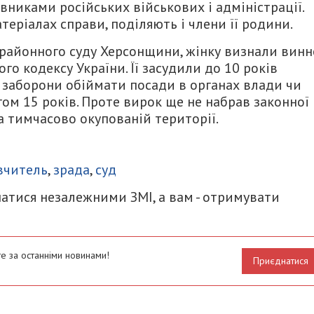
никами російських військових і адміністрації.
атеріалах справи, поділяють і члени її родини.
 районного суду Херсонщини, жінку визнали вин
го кодексу України. Її засудили до 10 років
а заборони обіймати посади в органах влади чи
ом 15 років. Проте вирок ще не набрав законної
а тимчасово окупованій території.
итися
вчитель
,
зрада
,
суд
атися незалежними ЗМІ, а вам - отримувати
е за останніми новинами!
Приєднатися