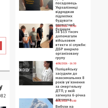
посадовець
Укрзалізниці
відряджав
підлеглих
будувати
приватний
4/08/2026 - 18:00
будинок
За $13 тисяч
допомагали
військовим
втекти зі служби:
ДБР викрило
організовану
групу
4/08/2026 - 16:30
Поліцейську
засудили до
максимальних 8
років ув’язнення
у
за смертельну
ДТП, у якій
082
загинула 6-річна
дівчинка
4/08/2026 - 15:00
Вибухи на