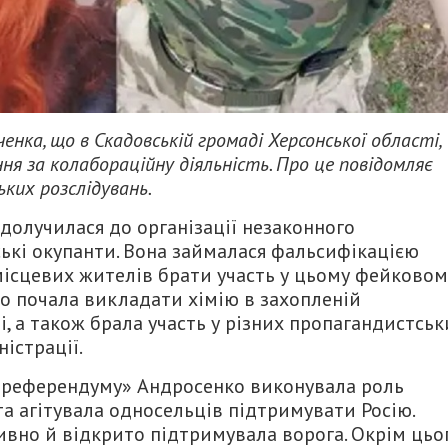
енка, що в Скадовській громаді Херсонської області,
ння за колабораційну діяльність. Про це повідомляє
ких розслідувань.
 долучилася до організації незаконного
ькі окупанти. Вона займалася фальсифікацією
місцевих жителів брати участь у цьому фейковом
о почала викладати хімію в захопленій
і, а також брала участь у різних пропагандистськ
істрації.
о «референдуму» Андросенко виконувала роль
та агітувала односельців підтримувати Росію.
ивно й відкрито підтримувала ворога. Окрім цьог