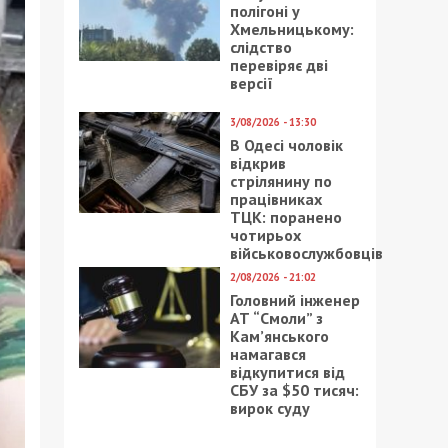
полігоні у
Хмельницькому:
слідство
перевіряє дві
версії
3/08/2026 - 13:30
В Одесі чоловік
відкрив
стрілянину по
працівниках
ТЦК: поранено
чотирьох
військовослужбовців
2/08/2026 - 21:02
Головний інженер
АТ “Смоли” з
Кам’янського
намагався
відкупитися від
СБУ за $50 тисяч:
вирок суду