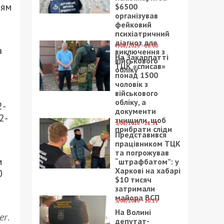
ням
$6500
організував
фейковий
психіатричний
діагноз для
7/08/2026 - 15:00
а
виключення з
На Закарпатті
військового
ТЦК «списав»
обліку
понад 1500
чоловік з
військового
обліку, а
2-
документи
2-
знищили, щоб
5/08/2026 - 21:31
прибрати сліди
Представився
працівником ТЦК
та погрожував
и
“штрафбатом”: у
Харкові на хабарі
0
$10 тисяч
затримали
майора ВСП
5/08/2026 - 10:29
На Волині
er
.
депутат-