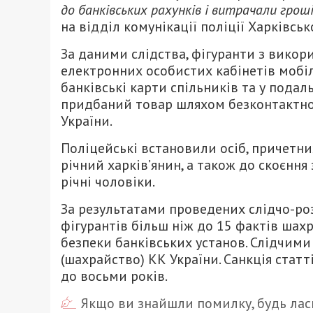
до банківських рахунків і витрачали грош
на відділ комунікації поліції Харківсько
За даними слідства, фігуранти з викор
електронних особистих кабінетів мобі
банківські карти спільників та у пода
придбаний товар шляхом безконтактної 
України.
Поліцейські встановили осіб, причетни
річний харків’янин, а також до скоєння 
річні чоловіки.
За результатами проведених слідчо-ро
фігурантів більш ніж до 15 фактів шах
безпеки банківських установ. Слідчими 
(шахрайство) КК України. Санкція статт
до восьми років.
Якщо ви знайшли помилку, будь ласк