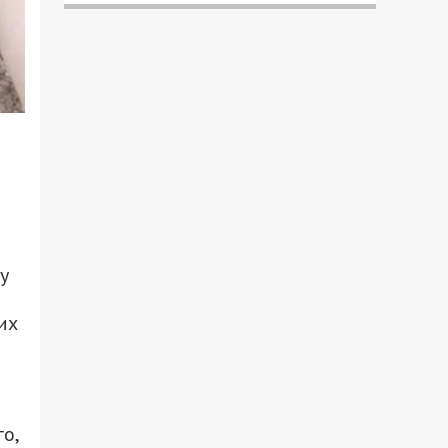
у
их
о,