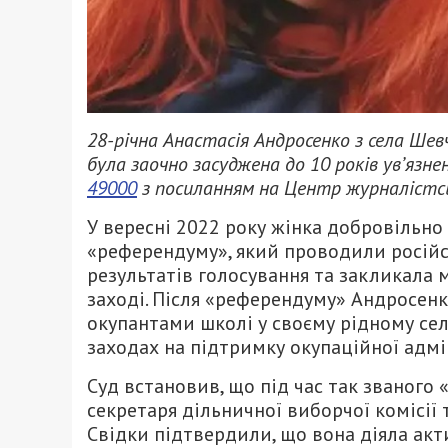
28-річна Анастасія Андросенко з села Шевч
була заочно засуджена до 10 років ув’язне
49000
з посиланням на Центр журналістсь
У вересні 2022 року жінка добровільно
«референдуму», який проводили російс
результатів голосування та закликала 
заході. Після «референдуму» Андросенк
окупантами школі у своєму рідному сел
заходах на підтримку окупаційної адмін
Суд встановив, що під час так званог
секретаря дільничної виборчої комісії 
Свідки підтвердили, що вона діяла акт