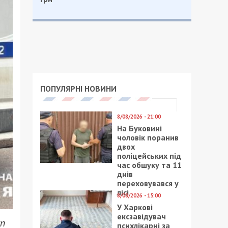
ПОПУЛЯРНІ НОВИНИ
8/08/2026 - 21:00
На Буковині
чоловік поранив
двох
поліцейських під
час обшуку та 11
днів
переховувався у
лісі
8/08/2026 - 15:00
У Харкові
ексзавідувач
уп
психлікарні за