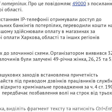
і потерпілих.
Про це повідомляє
49000
з посилан
ї області.
истанням IP-телефонії отримували доступ до
льних банкінгів потерпілих, переводили кошти н
льшому здійснювали оплату в магазинах за
оплати Харкова, області та інших регіонів
х до злочинної схеми. Організатором виявився 3
злочинів були залучені 49-річна жінка, 26, 25 та 5
зшукових заходів встановлена причетність
райств під приводом дзвінків працівників служб
відкрито кримінальне провадження за ч. 4 ст. 19
і передбачає позбавлення волі на строк від трьох
а, виділіть фрагмент тексту та натисніть
Ctrl+Ent