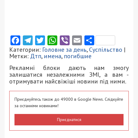
Facebook
Telegram
Twitter
WhatsApp
Viber
Email
Поділити
Категории:
Головне за день
,
Суспільство
|
Метки:
Дтп
,
имена
,
погибшие
Рекламні блоки дають нам змогу
залишатися незалежними ЗМІ, а вам -
отримувати найсвіжіші новини під ними.
Приєднуйтесь також до 49000 в Google News. Слідкуйте
за останніми новинами!
Приєднатися