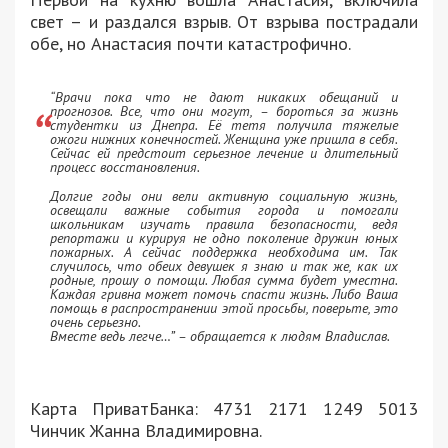
свет – и раздался взрыв. От взрыва пострадали
обе, но Анастасия почти катастрофично.
“Врачи пока что не дают никаких обещаний и
прогнозов. Все, что они могут, – бороться за жизнь
студентки из Днепра. Её тетя получила тяжелые
ожоги нижних конечностей. Женщина уже пришла в себя.
Сейчас ей предстоит серьезное лечение и длительный
процесс восстановления.
Долгие годы они вели активную социальную жизнь,
освещали важные события города и помогали
школьникам изучать правила безопасности, ведя
репортажи и курируя не одно поколение дружин юных
пожарных. А сейчас поддержка необходима им. Так
случилось, что обеих девушек я знаю и так же, как их
родные, прошу о помощи. Любая сумма будет уместна.
Каждая гривна может помочь спасти жизнь. Либо Ваша
помощь в распространении этой просьбы, поверьте, это
очень серьезно.
Вместе ведь легче…” – обращается к людям Владислав.
Карта ПриватБанка: 4731 2171 1249 5013
Чинчик Жанна Владимировна.