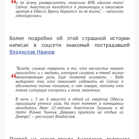
и по всему университету, получила 80% ожогов тела!
Сейчас Анастасия находится в реанимации в ожоговом
центре в Одессе. Врачи борются за ее жизнь”, – написали
однокурсники.
Более подробно об этой страшной истории
написал в соцсети знакомый пострадавшей
Владислав Иванов
.
“Всегда сложно поверить в то, что несчастье может
произойти и с людьми, которые сыграли в твоей жизни
немаловажную роль. Ещё тяжелее осознать – беда
выбирает тех, кто помогает избежать её. Сейчас я
абсолютно точно понимаю, о чем говорю, потому что
такая ситуация коснулась и моих знакомых.
В ночь с 5 на 6 августа в одной из квартир Одессы
произошла утечка газа. На тот момент в помещении
находилось двое: 22-летняя Анастасия Гришина и её
тетя Жанна Чинчик. Девушки приехали на отдых из
Днепра”, – рассказал Владислав.
Первой на кухню вошла Анастасия, включила