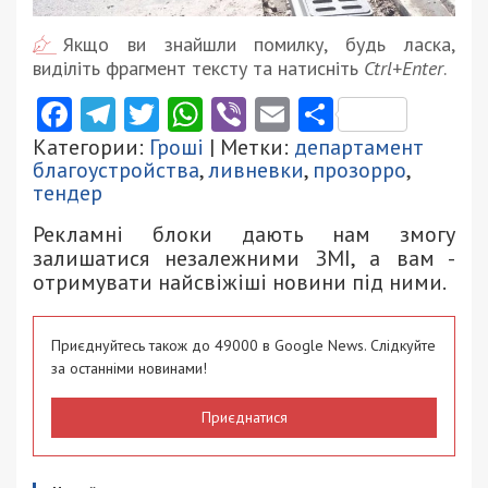
Якщо ви знайшли помилку, будь ласка,
виділіть фрагмент тексту та натисніть
Ctrl+Enter
.
Facebook
Telegram
Twitter
WhatsApp
Viber
Email
Поділити
Категории:
Гроші
| Метки:
департамент
благоустройства
,
ливневки
,
прозорро
,
тендер
Рекламні блоки дають нам змогу
залишатися незалежними ЗМІ, а вам -
отримувати найсвіжіші новини під ними.
Приєднуйтесь також до 49000 в Google News. Слідкуйте
за останніми новинами!
Приєднатися