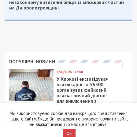
незаконному вивезенні бійців із військових частин
на Дніпропетровщині
ПОПУЛЯРНІ НОВИНИ
8/08/2026 - 15:00
У Харкові ексзавідувач
психлікарні за $6500
організував фейковий
психіатричний діагноз
для виключення з
військового обліку
Ми використовуємо cookie для найкращого представлення
нашого сайту. Якщо Ви продовжите використовувати сайт,
7/08/2026 - 15:00
ми вважатимемо, що Вас це влаштовує.
На Закарпатті ТЦК
«списав» понад 1500
OK
чоловік з військового