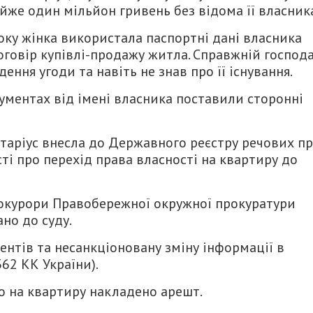
же один мільйон гривень без відома її власник
року жінка використала паспортні дані власника
говір купівлі-продажу житла. Справжній господ
ення угоди та навіть не знав про її існування.
ументах від імені власника поставили сторонні
отаріус внесла до Державного реєстру речових п
і про перехід права власності на квартиру до
окурори Правобережної окружної прокуратури
но до суду.
нтів та несанкціоновану зміну інформації в
 362 КК України).
о на квартиру накладено арешт.