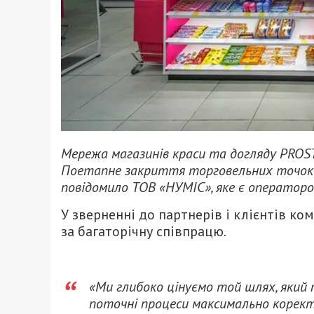
Мережа магазинів краси та догляду PROSTO
Поетапне закриття торговельних точок р
повідомило ТОВ «НУМІС», яке є операторо
У зверненні до партнерів і клієнтів к
за багаторічну співпрацю.
«Ми глибоко цінуємо той шлях, який 
поточні процеси максимально коректн