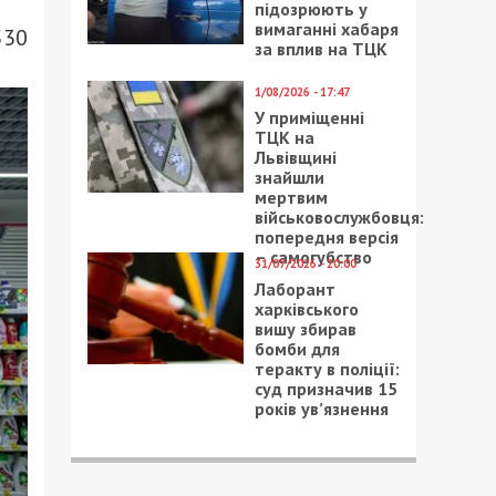
підозрюють у
вимаганні хабаря
530
за вплив на ТЦК
1/08/2026 - 17:47
У приміщенні
ТЦК на
Львівщині
знайшли
мертвим
військовослужбовця:
попередня версія
– самогубство
31/07/2026 - 20:00
Лаборант
харківського
вишу збирав
бомби для
теракту в поліції:
суд призначив 15
років ув’язнення