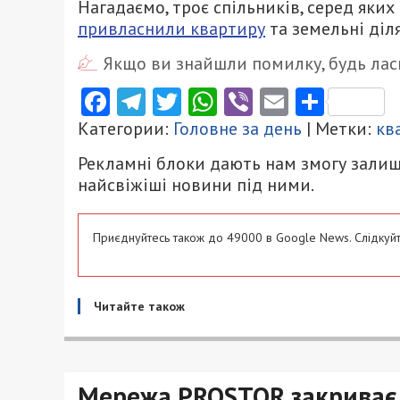
Нагадаємо, троє спільників, серед яки
привласнили квартиру
та земельні діл
Якщо ви знайшли помилку, будь ласк
Facebook
Telegram
Twitter
WhatsApp
Viber
Email
Поділ
Категории:
Головне за день
| Метки:
кв
Рекламні блоки дають нам змогу залиш
найсвіжіші новини під ними.
Приєднуйтесь також до 49000 в Google News. Слідкуйт
Читайте також
Мережа PROSTOR закриває м