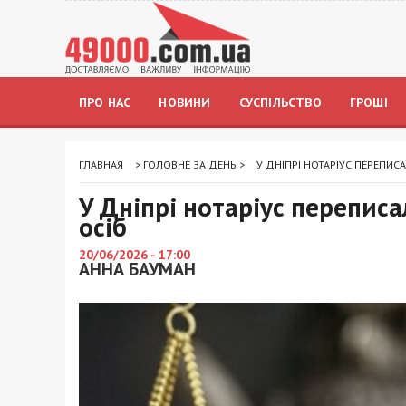
ПРО НАС
НОВИНИ
СУСПІЛЬСТВО
ГРОШІ
ГЛАВНАЯ
>
ГОЛОВНЕ ЗА ДЕНЬ
>
У ДНІПРІ НОТАРІУС ПЕРЕПИС
У Дніпрі нотаріус переписа
осіб
20/06/2026 - 17:00
АННА БАУМАН