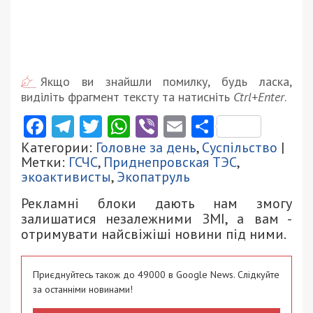
Якщо ви знайшли помилку, будь ласка,
виділіть фрагмент тексту та натисніть
Ctrl+Enter
.
Facebook
Telegram
Twitter
WhatsApp
Viber
Email
Поділити
Категории:
Головне за день
,
Суспільство
|
Метки:
ГСЧС
,
Приднепровская ТЭС
,
экоактивисты
,
Экопатруль
Рекламні блоки дають нам змогу
залишатися незалежними ЗМІ, а вам -
отримувати найсвіжіші новини під ними.
Приєднуйтесь також до 49000 в Google News. Слідкуйте
за останніми новинами!