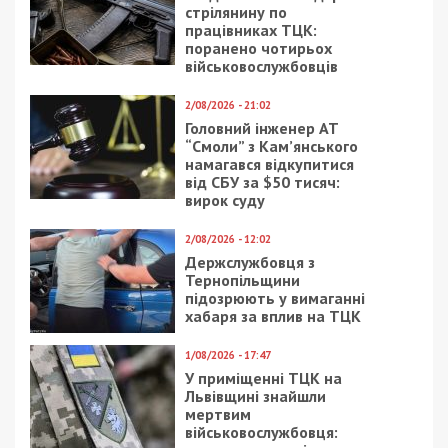
стрілянину по
працівниках ТЦК:
поранено чотирьох
військовослужбовців
2/08/2026 - 21:02
Головний інженер АТ
“Смоли” з Кам’янського
намагався відкупитися
від СБУ за $50 тисяч:
вирок суду
2/08/2026 - 12:02
Держслужбовця з
Тернопільщини
підозрюють у вимаганні
хабаря за вплив на ТЦК
1/08/2026 - 17:47
У приміщенні ТЦК на
Львівщині знайшли
мертвим
військовослужбовця: