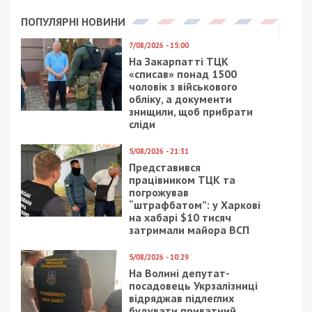
ПОПУЛЯРНІ НОВИНИ
7/08/2026 - 15:00
На Закарпатті ТЦК
«списав» понад 1500
чоловік з військового
обліку, а документи
знищили, щоб прибрати
сліди
5/08/2026 - 21:31
Представився
працівником ТЦК та
погрожував
“штрафбатом”: у Харкові
на хабарі $10 тисяч
затримали майора ВСП
5/08/2026 - 10:29
На Волині депутат-
посадовець Укрзалізниці
відряджав підлеглих
будувати приватний