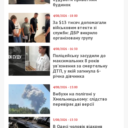
будинок
4/08/2026 - 18:00
За $13 тисяч допомагали
військовим втекти зі
служби: ДБР викрило
організовану групу
4/08/2026 - 16:30
Поліцейську засудили до
максимальних 8 років
ув’язнення за смертельну
ДТП, у якій загинула 6-
річна дівчинка
4/08/2026 - 15:00
Вибухи на полігоні у
Хмельницькому: слідство
перевіряє дві версії
3/08/2026 - 13:30
В Одесі чоловік відкрив