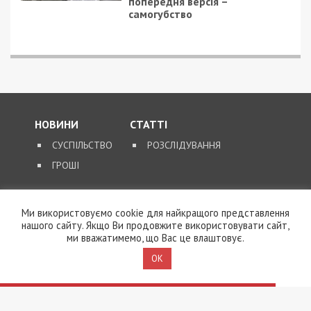
попередня версія –
самогубство
НОВИНИ
СТАТТІ
СУСПІЛЬСТВО
РОЗСЛІДУВАННЯ
ГРОШІ
ЗВОРОТНІЙ ЗВ’ЯЗОК
Ми використовуємо cookie для найкращого представлення
КОНТАКТИ
нашого сайту. Якщо Ви продовжите використовувати сайт,
ми вважатимемо, що Вас це влаштовує.
OK
SUPPORT@49000.COM.UA
© 2026, ВСІ ПРАВА ЗАХИЩЕНІ
49000.COM.UA