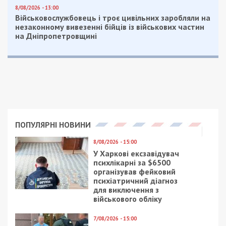
Facebook
Telegram
Twitter
WhatsApp
Viber
Email
Поділити
Категории:
Суспільство
| Метки:
Дтп
,