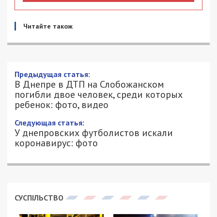
Читайте також
В Днепре в ДТП на Слобожанском
погибли двое человек, среди которых
ребенок: фото, видео
25/06/2020 - 10:47
АЛЕКСАНДР КЛИМОВ - СПЕЦИАЛЬНО
2851
ДЛЯ 49000.COM.UA
25 июня в Днепре на перекрестке
Слобожанского проспекта и улицы Байкальской
произошло ДТП с пострадавшими. Об этом
сообщили в пресс-службе главного управления
Госслужбы по чрезвычайным ситуациям в