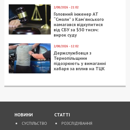
21/05/2020 - 9:58
2/12/2020 - 10:06
Коронавирус в Днепре:
Коронавирус в
новые зараженные в
Украине: выздоровели
области на утро 21
больше, чем заболели
мая