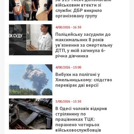
Следующая статья:
Полиция хочет увеличить штрафы за
превышение скорости
СУСПІЛЬСТВО
14/09/2020 - 13:13
19/02/2021 - 10:54
Днепряне просят
В Днепре пожар унес
запустить ночные
жизни трех человек
троллейбусы