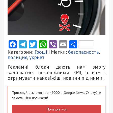
Facebook
Telegram
Twitter
WhatsApp
Viber
Email
Поділити
Категории:
Гроші
| Метки:
безопасность
,
полиция
,
укрнет
Рекламні блоки дають нам змогу
залишатися незалежними ЗМІ, а вам -
отримувати найсвіжіші новини під ними.
Приєднуйтесь також до 49000 в Google News. Слідкуйте
за останніми новинами!
Приєднатися