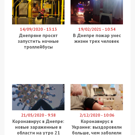
Днепропетровской области.
Прибывшие на место спасатели установили, что
произошло столкновение двух автомобилей:
Mercedes-Benz Vito, который перевозил ульи с
пчелами и грузовика «DAF» загруженного песком.
Во время столкновения грузовик перевернулся на
бок и перегородил дорогу.
В результате столкновения на месте погиб
водитель микроавтобуса – мужчина 1969 года
рождения и пострадали два мальчика 2006 и
2007 годов рождения. Детей с различными
травмами забрали в областную детскую
клиническую больницу и в городскую
клиническую больницу №6. Позднее мальчик
2006 года рождения умер в больнице.
С помощью гидравлического инструмента
спасатели достали тело погибшего мужчины из
покореженного автомобиля. С дороги смыли
горюче-смазочные материалы. Спасатели