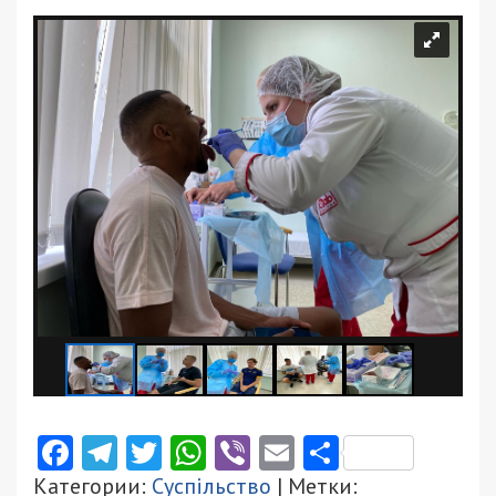
Facebook
Telegram
Twitter
WhatsApp
Viber
Email
Поділити
Категории:
Суспільство
| Метки: