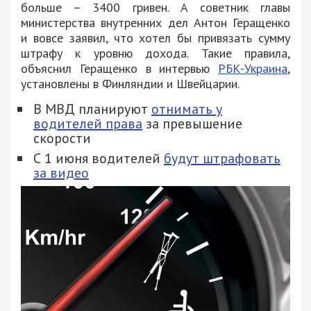
больше – 3400 гривен. А советник главы
министерства внутренних дел Антон Геращенко
и вовсе заявил, что хотел бы привязать сумму
штрафу к уровню дохода. Такие правила,
объяснил Геращенко в интервью
РБК-Украина
,
установлены в Финляндии и Швейцарии.
В МВД планируют
отнимать у
водителей права
за превышение
скорости
С 1 июня водителей
будут штрафовать
за видео