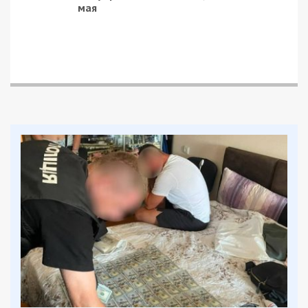
собрали пчел в полиэтиленовые мешки, вывезли
за город и выпустили в окружающую среду.
Полицейские выясняют обстоятельства аварии.
В ликвидации последствий ДТП участвовали 11
спасателей.
ТОП-5 мест, где чаще всего происходят
ДТП в Днепре
В центре Днепра лечат 200-летний дуб,
посаженный казаком Глобой