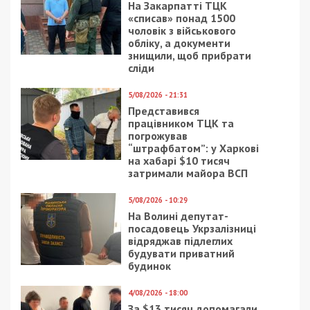
происшествия
Рекламні блоки дають нам змогу
залишатися незалежними ЗМІ, а вам -
отримувати найсвіжіші новини під ними.
Приєднуйтесь також до 49000 в Google News. Слідкуйте
за останніми новинами!
Приєднатися
Читайте також
Предыдущая статья:
В Днепре откроют центр для жертв
домашнего насилия