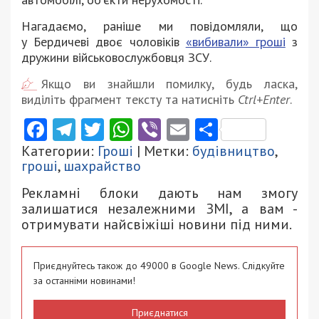
Нагадаємо, раніше ми повідомляли, що
у Бердичеві двоє чоловіків
«вибивали» гроші
з
дружини військовослужбовця ЗСУ.
Якщо ви знайшли помилку, будь ласка,
виділіть фрагмент тексту та натисніть
Ctrl+Enter
.
Facebook
Telegram
Twitter
WhatsApp
Viber
Email
Поділити
Категории:
Гроші
| Метки:
будівництво
,
гроші
,
шахрайство
Рекламні блоки дають нам змогу
залишатися незалежними ЗМІ, а вам -
отримувати найсвіжіші новини під ними.
Приєднуйтесь також до 49000 в Google News. Слідкуйте
за останніми новинами!
Приєднатися