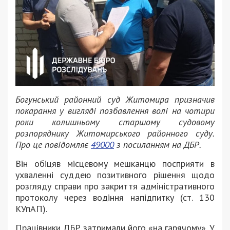
Богунський районний суд Житомира призначив
покарання у вигляді позбавлення волі на чотири
роки колишньому старшому судовому
розпоряднику Житомирського районного суду.
Про це повідомляє
49000
з посиланням на ДБР.
Він обіцяв місцевому мешканцю посприяти в
ухваленні суддею позитивного рішення щодо
розгляду справи про закриття адміністративного
протоколу через водіння напідпитку (ст. 130
КУпАП).
Працівники ДБР затримали його «на гарячому». У