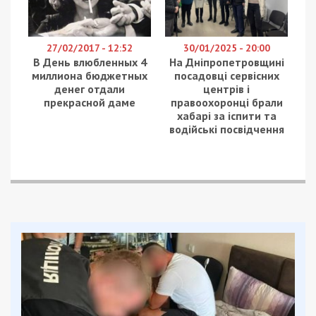
27/02/2017 - 12:52
30/01/2025 - 20:00
В День влюбленных 4
На Дніпропетровщині
миллиона бюджетных
посадовці сервісних
денег отдали
центрів і
прекрасной даме
правоохоронці брали
хабарі за іспити та
водійські посвідчення