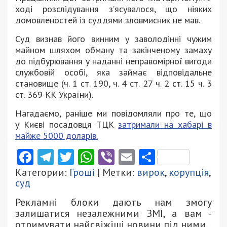
ході розслідування з’ясувалося, що ніяких
домовленостей із суддями зловмисник не мав.
Суд визнав його винним у заволодінні чужим
майном шляхом обману та закінченому замаху
до підбурювання у наданні неправомірної вигоди
службовій особі, яка займає відповідальне
становище (ч. 1 ст. 190, ч. 4 ст. 27 ч. 2 ст. 15 ч. 3
ст. 369 КК України).
Нагадаємо, раніше ми повідомляли про те, що
у Києві посадовця ТЦК
затримали на хабарі в
майже 5000 доларів.
Facebook
Telegram
Twitter
WhatsApp
Viber
Email
Поділити
Категории:
Гроші
| Метки:
вирок
,
корупція
,
суд
Рекламні блоки дають нам змогу
залишатися незалежними ЗМІ, а вам -
отримувати найсвіжіші новини під ними.