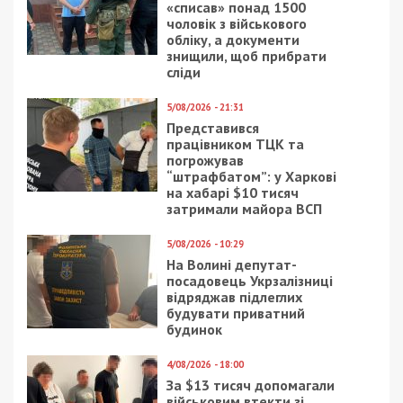
«списав» понад 1500
чоловік з військового
обліку, а документи
знищили, щоб прибрати
сліди
5/08/2026 - 21:31
Представився
працівником ТЦК та
погрожував
“штрафбатом”: у Харкові
на хабарі $10 тисяч
затримали майора ВСП
5/08/2026 - 10:29
На Волині депутат-
посадовець Укрзалізниці
відряджав підлеглих
будувати приватний
будинок
4/08/2026 - 18:00
За $13 тисяч допомагали
військовим втекти зі