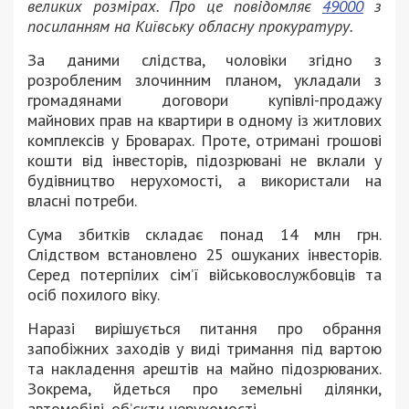
великих розмірах. Про це повідомляє
49000
з
посиланням на Київську обласну прокуратуру.
За даними слідства, чоловіки згідно з
розробленим злочинним планом, укладали з
громадянами договори купівлі-продажу
майнових прав на квартири в одному із житлових
комплексів у Броварах. Проте, отримані грошові
кошти від інвесторів, підозрювані не вклали у
будівництво нерухомості, а використали на
власні потреби.
Сума збитків складає понад 14 млн грн.
Слідством встановлено 25 ошуканих інвесторів.
Серед потерпілих сім’ї військовослужбовців та
осіб похилого віку.
Наразі вирішується питання про обрання
запобіжних заходів у виді тримання під вартою
та накладення арештів на майно підозрюваних.
Зокрема, йдеться про земельні ділянки,
автомобілі, об’єкти нерухомості.