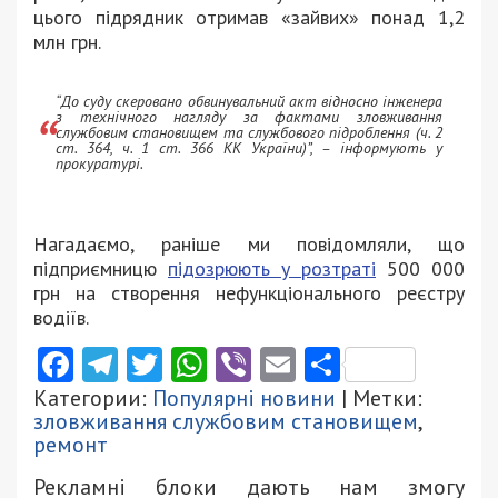
цього підрядник отримав «зайвих» понад 1,2
млн грн.
“До суду скеровано обвинувальний акт відносно інженера
з технічного нагляду за фактами зловживання
службовим становищем та службового підроблення (ч. 2
ст. 364, ч. 1 ст. 366 КК України)”, – інформують у
прокуратурі.
Нагадаємо, раніше ми повідомляли, що
підприємницю
підозрюють у розтраті
500 000
грн на створення нефункціонального реєстру
водіїв.
Facebook
Telegram
Twitter
WhatsApp
Viber
Email
Поділити
Категории:
Популярні новини
| Метки:
зловживання службовим становищем
,
ремонт
Рекламні блоки дають нам змогу