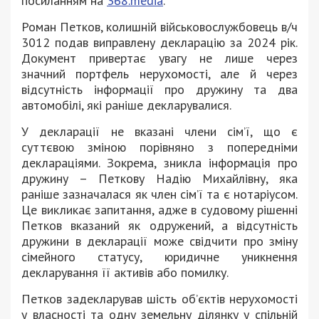
посиланням на
368.media
.
Роман Петков, колишній військовослужбовець в/ч
3012 подав виправлену декларацію за 2024 рік.
Документ привертає увагу не лише через
значний портфель нерухомості, але й через
відсутність інформації про дружину та два
автомобілі, які раніше декларувалися.
У декларації не вказані члени сім’ї, що є
суттєвою зміною порівняно з попередніми
деклараціями. Зокрема, зникла інформація про
дружину – Петкову Надію Михайлівну, яка
раніше зазначалася як член сім’ї та є нотаріусом.
Це викликає запитання, адже в судовому рішенні
Петков вказаний як одружений, а відсутність
дружини в декларації може свідчити про зміну
сімейного статусу, юридичне уникнення
декларування її активів або помилку.
Петков задекларував шість об’єктів нерухомості
у власності та одну земельну ділянку у спільній