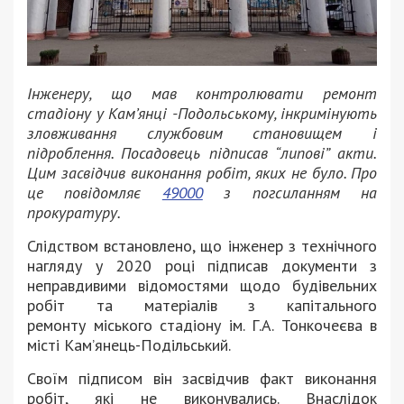
Інженеру, що мав контролювати ремонт
стадіону у Кам’янці -Подольському, інкримінують
зловживання службовим становищем і
підроблення. Посадовець підписав “липові” акти.
Цим засвідчив виконання робіт, яких не було. Про
це повідомляє
49000
з погсиланням на
прокуратуру.
Слідством встановлено, що інженер з технічного
нагляду у 2020 році підписав документи з
неправдивими відомостями щодо будівельних
робіт та матеріалів з капітального
ремонту міського стадіону ім. Г.А. Тонкочеєва в
місті Кам’янець-Подільський.
Своїм підписом він засвідчив факт виконання
робіт, які не виконувались. Внаслідок