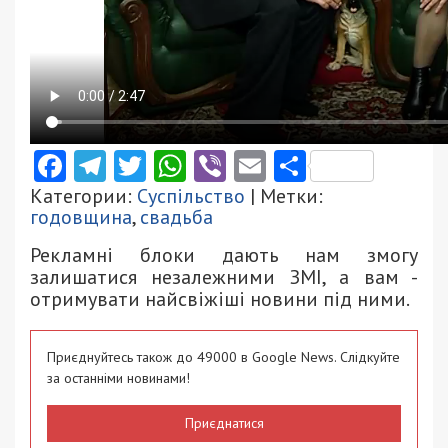
Facebook
Telegram
Twitter
WhatsApp
Viber
Email
Поділити
Категории:
Суспільство
| Метки:
годовщина
,
свадьба
Рекламні блоки дають нам змогу
залишатися незалежними ЗМІ, а вам -
отримувати найсвіжіші новини під ними.
Приєднуйтесь також до 49000 в Google News. Слідкуйте
за останніми новинами!
Приєднатися