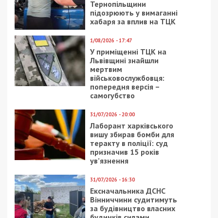
Тернопільщини
підозрюють у вимаганні
хабаря за вплив на ТЦК
1/08/2026 - 17:47
У приміщенні ТЦК на
Львівщині знайшли
мертвим
військовослужбовця:
попередня версія –
самогубство
31/07/2026 - 20:00
Лаборант харківського
вишу збирав бомби для
теракту в поліції: суд
призначив 15 років
ув’язнення
31/07/2026 - 16:30
Ексначальника ДСНС
Вінниччини судитимуть
за будівництво власних
будинків силами