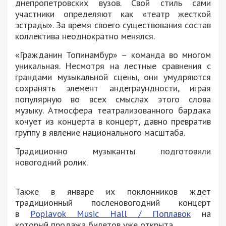
днепропетровских вузов. Свой стиль сами
участники определяют как «театр жесткой
эстрады». За время своего существования состав
коллектива неоднократно менялся.
«Гражданин Топинамбур» – команда во многом
уникальная. Несмотря на лестные сравнения с
грандами музыкальной сцены, они умудряются
сохранять элемент андеграундности, играя
популярную во всех смыслах этого слова
музыку. Атмосфера театрализованного бардака
кочует из концерта в концерт, давно превратив
группу в явление национального масштаба.
Традиционно музыканты подготовили
новогодний ролик.
Также в январе их поклонников ждет
традиционный посленовогодний концерт
в
Poplavok Music Hall / Поплавок
на
который продажа билетов уже открыта.