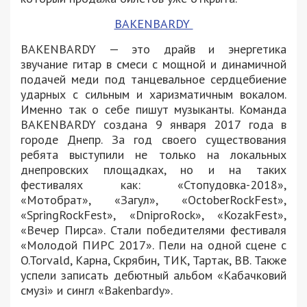
BAKENBARDY
BAKENBARDY — это драйв и энергетика
звучание гитар в смеси с мощной и динамичной
подачей меди под танцевальное сердцебиение
ударных с сильным и харизматичным вокалом.
Именно так о себе пишут музыканты. Команда
BAKENBARDY создана 9 января 2017 года в
городе Днепр. За год своего существования
ребята выступили не только на локальных
днепровских площадках, но и на таких
фестивалях как: «Стопудовка-2018»,
«Мотобрат», «Загул», «OctoberRockFest»,
«SpringRockFest», «DniproRоck», «KozakFest»,
«Вечер Пирса». Стали победителями фестиваля
«Молодой ПИРС 2017». Пели на одной сцене с
O.Torvald, Карна, Скрябин, ТИК, Тартак, ВВ. Также
успели записать дебютный альбом «Кабачковий
смузі» и сингл «Bakenbardy».