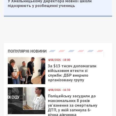
У Хмельницькому директора мовної школи
підозрюють у розбещенні учениць
ПОПУЛЯРНІ НОВИНИ
4/08/2026 - 18:00
За $13 тисяч допомагали
військовим втекти зі
служби: ДБР викрило
організовану групу
4/08/2026 - 16:30
Поліцейську засудили до
максимальних 8 років
ув’язнення за смертельну
ДТП, у якій загинула 6-
річна дівчинка