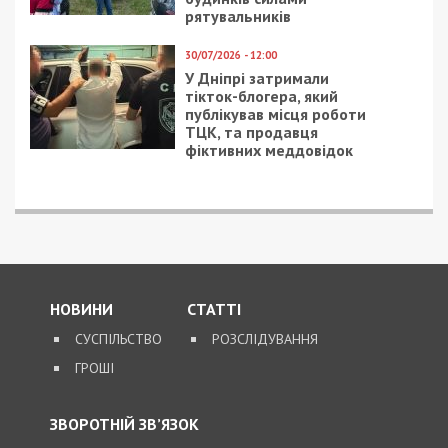
рятувальників
30/07/2026 - 12:00
У Дніпрі затримали
тікток-блогера, який
публікував місця роботи
ТЦК, та продавця
фіктивних меддовідок
НОВИНИ
СТАТТІ
СУСПІЛЬСТВО
РОЗСЛІДУВАННЯ
ГРОШІ
ЗВОРОТНІЙ ЗВ’ЯЗОК