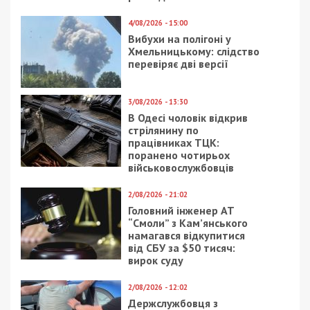
4/08/2026 - 15:00
Вибухи на полігоні у
Хмельницькому: слідство
перевіряє дві версії
3/08/2026 - 13:30
В Одесі чоловік відкрив
стрілянину по
працівниках ТЦК:
поранено чотирьох
військовослужбовців
2/08/2026 - 21:02
Головний інженер АТ
“Смоли” з Кам’янського
намагався відкупитися
від СБУ за $50 тисяч:
вирок суду
2/08/2026 - 12:02
Держслужбовця з