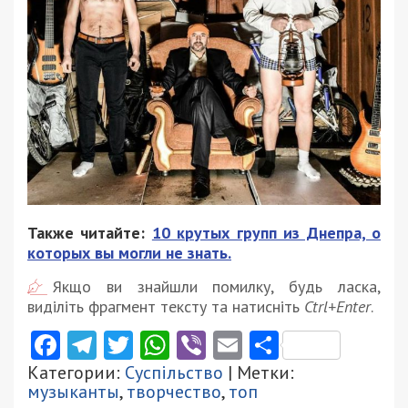
Также читайте:
10 крутых групп из Днепра, о
которых вы могли не знать.
Якщо ви знайшли помилку, будь ласка,
виділіть фрагмент тексту та натисніть
Ctrl+Enter
.
Facebook
Telegram
Twitter
WhatsApp
Viber
Email
Поділити
Категории:
Суспільство
| Метки:
музыканты
,
творчество
,
топ