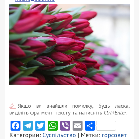
Якщо ви знайшли помилку, будь ласка,
виділіть фрагмент тексту та натисніть
Ctrl+Enter
.
Facebook
Telegram
Twitter
WhatsApp
Viber
Email
Поділити
Категории:
Суспільство
| Метки:
горсовет