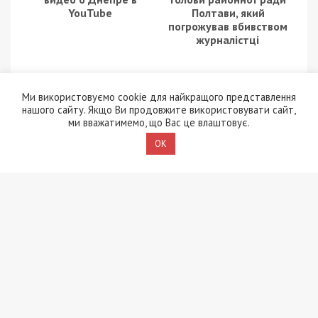
YouTube
Полтави, який
погрожував вбивством
журналістці
Ми використовуємо cookie для найкращого представлення
нашого сайту. Якщо Ви продовжите використовувати сайт,
ми вважатимемо, що Вас це влаштовує.
OK
12/06/2025 - 16:15
27/03/2018 - 15:10
Іноземець та
Стало известно, куда
співробітник ТЦК
из Днепра пропадает
вимагали гроші у
снег: видео
чоловіка та
погрожували
вбивством