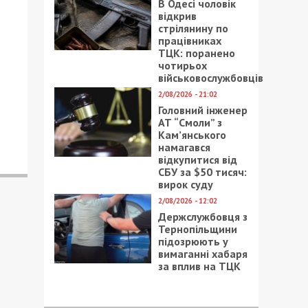
В Одесі чоловік
відкрив
стрілянину по
працівниках
ТЦК: поранено
чотирьох
військовослужбовців
2/08/2026 - 21:02
Головний інженер
АТ “Смоли” з
Кам’янського
намагався
відкупитися від
СБУ за $50 тисяч:
вирок суду
2/08/2026 - 12:02
Держслужбовця з
Тернопільщини
підозрюють у
вимаганні хабаря
за вплив на ТЦК