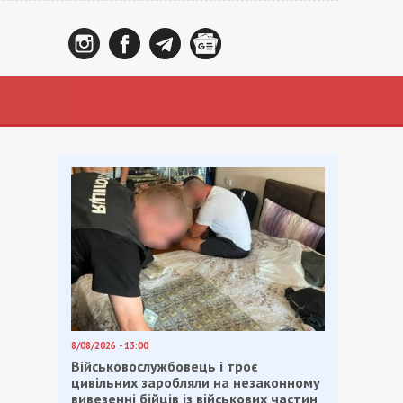
8/08/2026 - 13:00
Військовослужбовець і троє
цивільних заробляли на незаконному
вивезенні бійців із військових частин