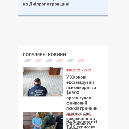
на Дніпропетровщині
ПОПУЛЯРНІ НОВИНИ
8/08/2026 - 15:00
У Харкові
ексзавідувач
психлікарні за
$6500
організував
фейковий
психіатричний
діагноз для
7/08/2026 - 15:00
виключення з
На Закарпатті
військового
ТЦК «списав»
обліку