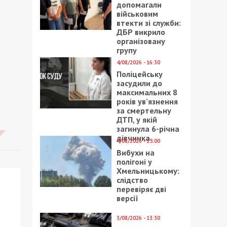
допомагали
військовим
втекти зі служби:
ДБР викрило
організовану
групу
4/08/2026 - 16:30
Поліцейську
засудили до
максимальних 8
років ув’язнення
за смертельну
ДТП, у якій
загинула 6-річна
дівчинка
4/08/2026 - 15:00
Вибухи на
полігоні у
Хмельницькому:
слідство
перевіряє дві
версії
3/08/2026 - 13:30