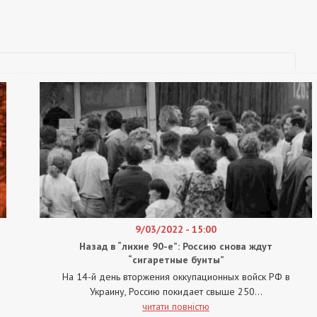
9/03/2022 - 15:00
Назад в “лихие 90-е”: Россию снова ждут
“сигаретные бунты”
На 14-й день вторжения оккупационных войск РФ в
Украину, Россию покидает свыше 250...
читати повністю