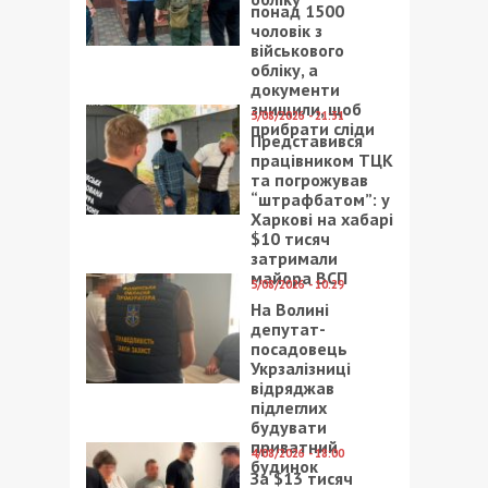
понад 1500
чоловік з
військового
обліку, а
документи
знищили, щоб
5/08/2026 - 21:31
прибрати сліди
Представився
працівником ТЦК
та погрожував
“штрафбатом”: у
Харкові на хабарі
$10 тисяч
затримали
майора ВСП
5/08/2026 - 10:29
На Волині
депутат-
посадовець
Укрзалізниці
відряджав
підлеглих
будувати
приватний
4/08/2026 - 18:00
будинок
За $13 тисяч