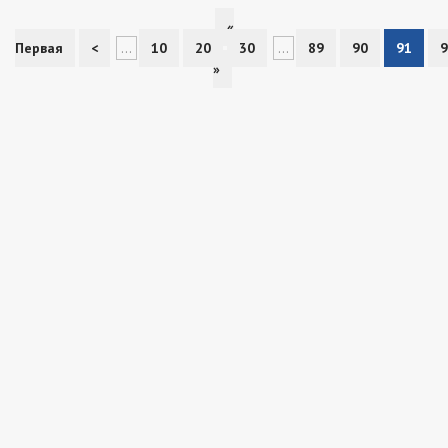
«
Первая
<
...
10
20
30
...
89
90
91
9
»