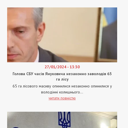
27/01/2024 - 13:30
Голова СБУ часів Януковича незаконно заволодів 65
га лісу
65 га лісового масиву опинилися незаконно опинилися у
володінні колишнього...
читати повністю