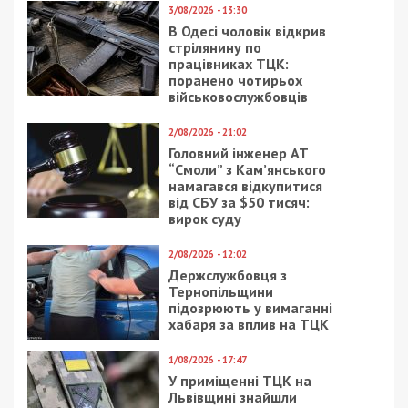
3/08/2026 - 13:30
В Одесі чоловік відкрив
стрілянину по
працівниках ТЦК:
поранено чотирьох
військовослужбовців
2/08/2026 - 21:02
Головний інженер АТ
“Смоли” з Кам’янського
намагався відкупитися
від СБУ за $50 тисяч:
вирок суду
2/08/2026 - 12:02
Держслужбовця з
Тернопільщини
підозрюють у вимаганні
хабаря за вплив на ТЦК
1/08/2026 - 17:47
У приміщенні ТЦК на
Львівщині знайшли