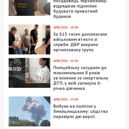
посадовець Укрзалізниці
відряджав підлеглих
будувати приватний
будинок
4/08/2026 - 18:00
За $13 тисяч допомагали
військовим втекти зі
служби: ДБР викрило
організовану групу
4/08/2026 - 16:30
Поліцейську засудили до
максимальних 8 років
ув’язнення за смертельну
ДТП, у якій загинула 6-
річна дівчинка
4/08/2026 - 15:00
Вибухи на полігоні у
Хмельницькому: слідство
перевіряє дві версії