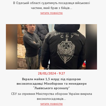
В Одеській області судитимуть посадовця військової
частини, який брав з бійців...
читати повністю
28/01/2024 - 9:27
Вкрали майже 1,5 млрд: під підозрою
високопосадовці Міноборони та менеджери
“Львівського арсеналу”
СБУ за сприяння Міністерства оборони України викрила
високопосадовців...
читати повністю