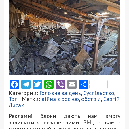
Facebook
Telegram
Twitter
WhatsApp
Viber
Email
Поділити
Категории:
Головне за день
,
Суспільство
,
Топ
| Метки:
війна з росією
,
обстріл
,
Сергій
Лисак
Рекламні блоки дають нам змогу
залишатися незалежними ЗМІ, а вам -
отримувати найсвіжіші новини під ними.