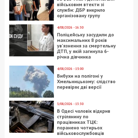
військовим втекти зі
служби: ДБР викрило
організовану групу
4/08/2026 - 16:30
Поліцейську засудили до
максимальних 8 років
ув’язнення за смертельну
ДТП, у якій загинула 6-
річна дівчинка
4/08/2026 - 15:00
Вибухи на полігоні у
Хмельницькому: слідство
перевіряє дві версії
3/08/2026 - 13:30
В Одесі чоловік відкрив
стрілянину по
працівниках ТЦК:
поранено чотирьох
військовослужбовців