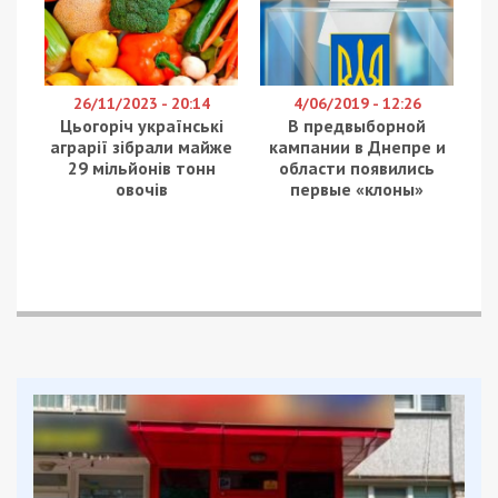
26/11/2023 - 20:14
4/06/2019 - 12:26
Цьогоріч українські
В предвыборной
аграрії зібрали майже
кампании в Днепре и
29 мільйонів тонн
области появились
овочів
первые «клоны»