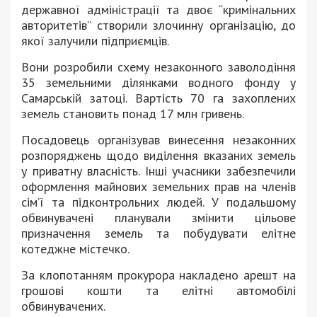
державної адміністрації та двоє “кримінальних
авторитетів” створили злочинну організацію, до
якої залучили підприємців.
Вони розробили схему незаконного заволодіння
35 земельними ділянками водного фонду у
Самарській затоці. Вартість 70 га захоплених
земель становить понад 17 млн гривень.
Посадовець організував винесення незаконних
розпоряджень щодо виділення вказаних земель
у приватну власність. Інші учасники забезпечили
оформлення майнових земельних прав на членів
сім’ї та підконтрольних людей. У подальшому
обвинувачені планували змінити цільове
призначення земель та побудувати елітне
котеджне містечко.
За клопотанням прокурора накладено арешт на
грошові кошти та елітні автомобілі
обвинувачених.