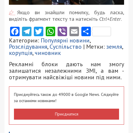
Якщо ви знайшли помилку, будь ласка,
виділіть фрагмент тексту та натисніть
Ctrl+Enter
.
Facebook
Telegram
Twitter
WhatsApp
Viber
Email
Поділити
Категории:
Популярні новини
,
Розслідування
,
Суспільство
| Метки:
земля
,
корупція
,
чиновник
Рекламні блоки дають нам змогу
залишатися незалежними ЗМІ, а вам -
отримувати найсвіжіші новини під ними.
Приєднуйтесь також до 49000 в Google News. Слідкуйте
за останніми новинами!
Приєднатися