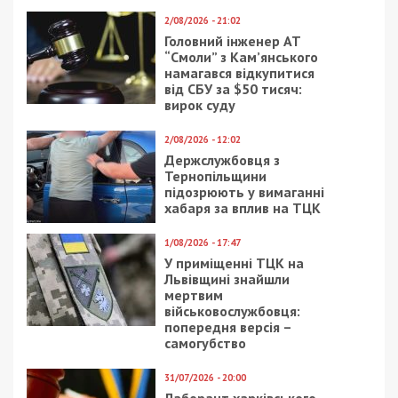
2/08/2026 - 21:02
Головний інженер АТ
“Смоли” з Кам’янського
намагався відкупитися
від СБУ за $50 тисяч:
вирок суду
2/08/2026 - 12:02
Держслужбовця з
Тернопільщини
підозрюють у вимаганні
хабаря за вплив на ТЦК
1/08/2026 - 17:47
У приміщенні ТЦК на
Львівщині знайшли
мертвим
військовослужбовця:
попередня версія –
самогубство
31/07/2026 - 20:00