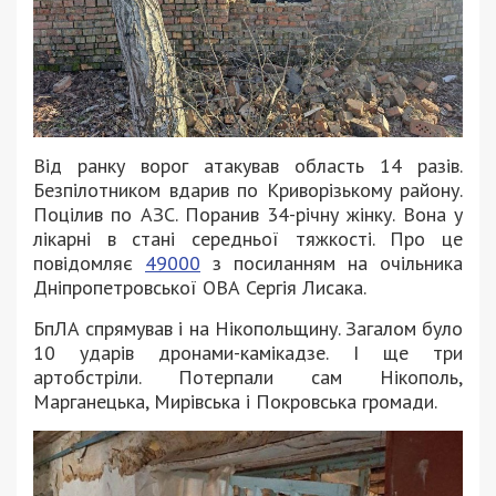
Від ранку ворог атакував область 14 разів.
Безпілотником вдарив по Криворізькому району.
Поцілив по АЗС. Поранив 34-річну жінку. Вона у
лікарні в стані середньої тяжкості. Про це
повідомляє
49000
з посиланням на очільника
Дніпропетровської ОВА Сергія Лисака.
БпЛА спрямував і на Нікопольщину. Загалом було
10 ударів дронами-камікадзе. І ще три
артобстріли. Потерпали сам Нікополь,
Марганецька, Мирівська і Покровська громади.