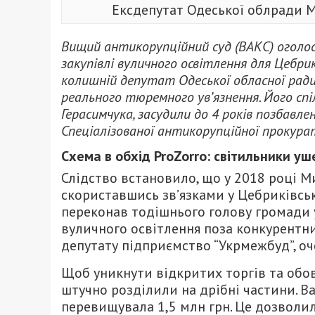
Ексдепутат Одеської облради М
Вищий антикорупційний суд (ВАКС) оголоси
закупівлі вуличного освітлення для Цебри
колишній депутат Одеської обласної ради
реального тюремного ув’язнення. Його сп
Герасимчука, засудили до 4 років позбавле
Спеціалізованої антикорупційної прокура
Схема в обхід ProZorro: світильники у
Слідство встановило, що у 2018 році М
скориставшись зв’язками у Цебриківськ
переконав тодішнього голову громади 
вуличного освітлення поза конкурентн
депутату підприємство “Укрмежбуд”, 
Щоб уникнути відкритих торгів та обов
штучно розділили на дрібні частини. 
перевищувала 1,5 млн грн. Це дозволил