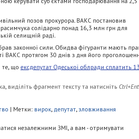
роною керувати суб’єктами господарювання на 2,5
цивільний позов прокурора. ВАКС постановив
Герасимчука солідарно понад 16,3 млн грн для
ькій селищній раді.
брав законної сили. Обидва фігуранти мають пра
і ВАКС протягом 30 днів з дня його проголошенн
 те, що
ексдепутат Одеської облради сплатить 1
а, виділіть фрагмент тексту та натисніть
Ctrl+Ent
итися
тво
| Метки:
вирок
,
депутат
,
зловживання
атися незалежними ЗМІ, а вам - отримувати