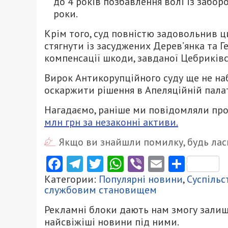
до 4 років позбавлення волі із забо
роки.
Крім того, суд повністю задовольнив 
стягнути із засуджених Дерев’янка та 
компенсації шкоди, завданої Цебриківс
Вирок Антикорупційного суду ще не на
оскаржити рішення в Апеляційній палат
Нагадаємо, раніше ми повідомляли про
млн грн за незаконні активи.
Якщо ви знайшли помилку, будь ласк
Facebook
Telegram
Twitter
WhatsApp
Viber
Email
Поділ
Категории:
Популярні новини
,
Суспільс
службовим становищем
Рекламні блоки дають нам змогу залиш
найсвіжіші новини під ними.