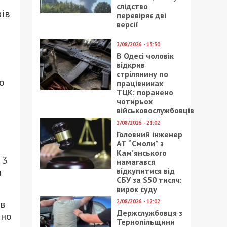
слідство
зів
перевіряє дві
версії
3/08/2026 - 13:30
В Одесі чоловік
відкрив
стрілянину по
о
працівниках
ТЦК: поранено
чотирьох
військовослужбовців
2/08/2026 - 21:02
Головний інженер
АТ “Смоли” з
Кам’янського
 3
намагався
відкупитися від
м
СБУ за $50 тисяч:
вирок суду
2/08/2026 - 12:02
ів
Держслужбовця з
жено
Тернопільщини