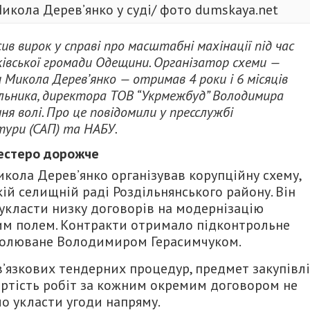
икола Дерев’янко у суді/ фото dumskaya.net
в вирок у справі про масштабні махінації під час
ківської громади Одещини. Організатор схеми —
 Микола Дерев’янко — отримав 4 роки і 6 місяців
ільника, директора ТОВ “Укрмежбуд” Володимира
ння волі. Про це повідомили у пресслужбі
тури (САП) та НАБУ.
шестеро дорожче
икола Дерев’янко організував корупційну схему,
ій селищній раді Роздільнянського району. Він
укласти низку договорів на модернізацію
им полем. Контракти отримало підконтрольне
очолюване Володимиром Герасимчуком.
’язкових тендерних процедур, предмет закупівлі
Вартість робіт за кожним окремим договором не
о укласти угоди напряму.