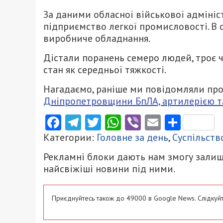
За даними обласної військової адмініс
підприємство легкої промисловості. В 
виробниче обладнання.
Дістали поранень семеро людей, троє ч
стан як середньої тяжкості.
Нагадаємо, раніше ми повідомляли про
Дніпропетровщини БпЛА, артилерією т
Facebook
Telegram
Twitter
WhatsApp
Viber
Email
Поділ
Категории:
Головне за день
,
Суспільств
Рекламні блоки дають нам змогу залиш
найсвіжіші новини під ними.
Приєднуйтесь також до 49000 в Google News. Слідкуйт