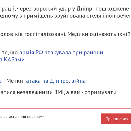
трації, через ворожий удар у Дніпрі пошкоджене
одному з приміщень зруйнована стеля і понівече
оловіків госпіталізовані. Медики оцінюють їхній
 те, що
армія РФ атакувала три райони
а КАБами.
итися
о
| Метки:
атака на Дінпро
,
війна
атися незалежними ЗМІ, а вам - отримувати
е за останніми новинами!
Приєднатися