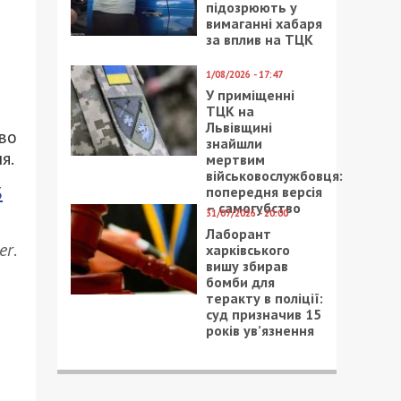
підозрюють у
вимаганні хабаря
за вплив на ТЦК
1/08/2026 - 17:47
У приміщенні
ТЦК на
Львівщині
во
знайшли
я.
мертвим
військовослужбовця:
3
попередня версія
– самогубство
31/07/2026 - 20:00
Лаборант
er
.
харківського
вишу збирав
бомби для
теракту в поліції:
суд призначив 15
років ув’язнення