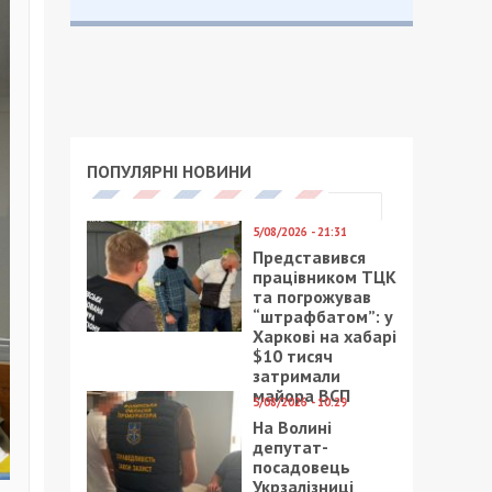
ПОПУЛЯРНІ НОВИНИ
5/08/2026 - 21:31
Представився
працівником ТЦК
та погрожував
“штрафбатом”: у
Харкові на хабарі
$10 тисяч
затримали
майора ВСП
5/08/2026 - 10:29
На Волині
депутат-
посадовець
Укрзалізниці