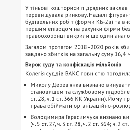
У тіньові кошториси підрядник заклав в
перевищувала ринкову. Надалі фігура
будівельних робіт (форми КБ-2в) та вн
першим епізодом на рахунки фірми без
правоохоронці викрили ще один аналогі
Загалом протягом 2018–2020 років зби
завдано збитків на загальну суму 16,4 
Вирок суду та конфіскація мільйонів
Колегія суддів ВАКС повністю погодил
Миколу Дерев’янка визнано винувати
становищем та службовому підробленні (ч. 3
ст. 28, ч. 1 ст. 366 КК України). Йом
права обіймати організаційно-розпор
Володимира Герасимчука визнано вин
(ч. 5 ст. 27, ч. 3 ст. 28, ч. 2 ст. 364; ч. 2