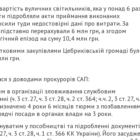
артість вуличних світильників, яка у понад 6 ра
нти підробляли акти приймання виконаних
осили туди недостовірні дані про витрати. За
підставно перерахували 6 млн грн, а згодом
чний епізод на суму 10,4 млн грн.
тковими закупівлями Цебриківській громаді бул
млн грн.
ася з доводами прокурорів САП:
м в організації зловживання службовим
 ст. 27, ч. 3 ст. 28, ч. 2 ст. 364; ч.ч. 2, 3 ст. 27, ч.
у призначено 4 роки 6 місяців тюрми з позбавлення
ядчі посади в органах влади на 3 роки.
уватим у пособництві та підробленні документ
 ст. 27, ч. 3 ст. 28, ч. 1 ст. 366 КК України). Його засуд