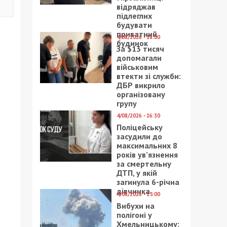
відряджав
підлеглих
будувати
приватний
4/08/2026 - 18:00
будинок
За $13 тисяч
допомагали
військовим
втекти зі служби:
ДБР викрило
організовану
групу
4/08/2026 - 16:30
Поліцейську
засудили до
максимальних 8
років ув’язнення
за смертельну
ДТП, у якій
загинула 6-річна
дівчинка
4/08/2026 - 15:00
Вибухи на
полігоні у
Хмельницькому: