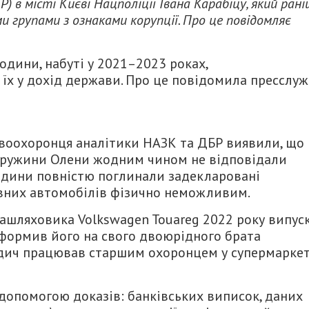
) в місті Києві Нацполіції Івана Карабіцу, який ран
и групами з ознаками корупції. Про це повідомляє
одини, набуті у 2021–2023 роках,
їх у дохід держави. Про це повідомила пресслу
авоохоронця аналітики НАЗК та ДБР виявили, що
 дружини Олени жодним чином не відповідали
одини повністю поглинали задекларовані
овних автомобілів фізично неможливим.
шляховика Volkswagen Touareg 2022 року випус
оформив його на свого двоюрідного брата
одич працював старшим охоронцем у супермаркет
допомогою доказів: банківських виписок, даних