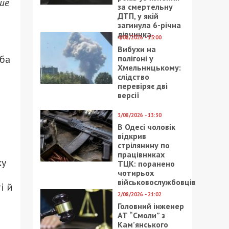
іше
за смертельну
ДТП, у якій
загинула 6-річна
дівчинка
4/08/2026 - 15:00
Вибухи на
жба
полігоні у
Хмельницькому:
слідство
перевіряє дві
версії
3/08/2026 - 13:30
В Одесі чоловік
відкрив
стрілянину по
працівниках
ку
ТЦК: поранено
чотирьох
військовослужбовців
і й
2/08/2026 - 21:02
Головний інженер
АТ “Смоли” з
Кам’янського