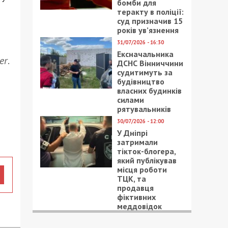
бомби для
теракту в поліції:
суд призначив 15
років ув’язнення
31/07/2026 - 16:30
Ексначальника
er
.
ДСНС Вінниччини
судитимуть за
будівництво
власних будинків
силами
рятувальників
30/07/2026 - 12:00
У Дніпрі
затримали
тікток-блогера,
який публікував
місця роботи
ТЦК, та
продавця
фіктивних
меддовідок