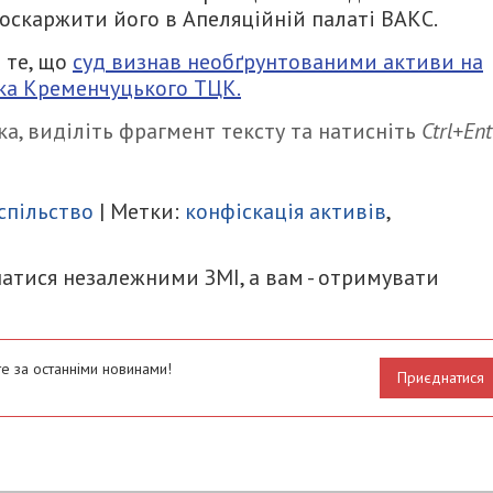
 оскаржити його в Апеляційній палаті ВАКС.
 те, що
суд визнав необґрунтованими активи на
ка Кременчуцького ТЦК.
а, виділіть фрагмент тексту та натисніть
Ctrl+Ent
итися
спільство
| Метки:
конфіскація активів
,
атися незалежними ЗМІ, а вам - отримувати
е за останніми новинами!
Приєднатися