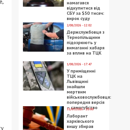
е,
намагався
відкупитися від
СБУ за $50 тисяч:
вирок суду
2/08/2026 - 12:02
Держслужбовця з
Тернопільщини
підозрюють у
вимаганні хабаря
за вплив на ТЦК
1/08/2026 - 17:47
У приміщенні
ТЦК на
Львівщині
знайшли
мертвим
військовослужбовця:
попередня версія
– самогубство
31/07/2026 - 20:00
Лаборант
харківського
вишу збирав
ту