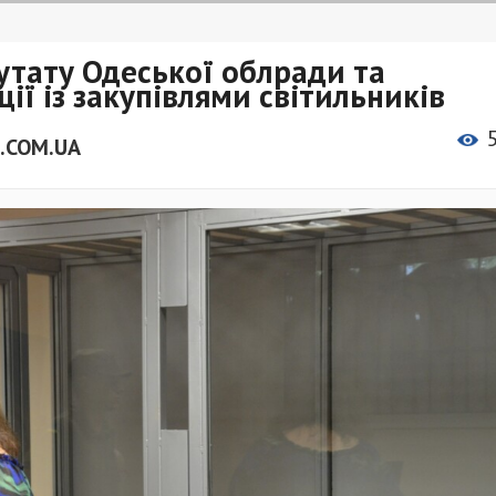
утату Одеської облради та
ії із закупівлями світильників
.COM.UA