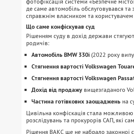
фотофіксацій системи «Безпечне місто»
де саме автомобіль обслуговувався та з
справжнім власником та користувачем 
Що саме конфіскував суд
Рішенням суду в дохід держави стягую
родичів:
Автомобіль BMW 330i
(2022 року випу
Стягнення вартості Volkswagen Touar
Стягнення вартості Volkswagen Passa
Дохід від продажу
вищезгаданого Volk
Частина готівкових заощаджень
на с
Цивільна конфіскація стала можливою 
розслідувань та прокурорів САП, які са
Рішення ВАКС ще не набрало законної с