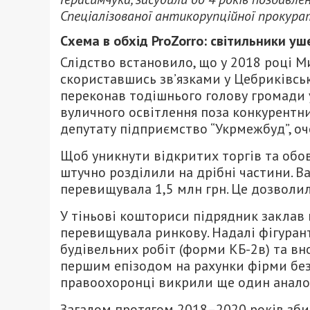
Спеціалізованої антикорупційної прокура
Схема в обхід ProZorro: світильники у
Слідство встановило, що у 2018 році М
скориставшись зв’язками у Цебриківськ
переконав тодішнього голову громади 
вуличного освітлення поза конкурентн
депутату підприємство “Укрмежбуд”, 
Щоб уникнути відкритих торгів та обов
штучно розділили на дрібні частини. 
перевищувала 1,5 млн грн. Це дозволил
У тіньові кошториси підрядник заклав в
перевищувала ринкову. Надалі фігура
будівельних робіт (форми КБ-2в) та вн
першим епізодом на рахунки фірми без
правоохоронці викрили ще один аналогі
Загалом протягом 2018–2020 років зби