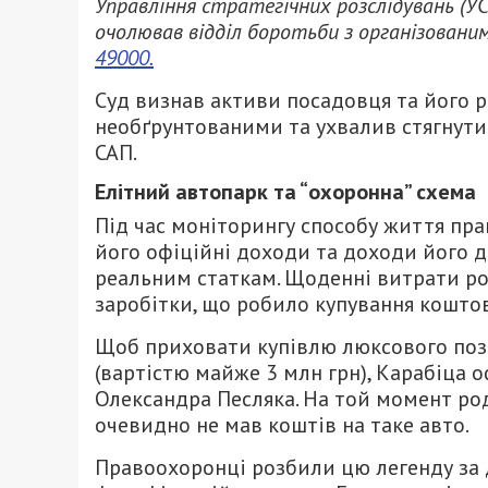
Управління стратегічних розслідувань (УСР
очолював відділ боротьби з організованим
49000.
Суд визнав активи посадовця та його р
необґрунтованими та ухвалив стягнути 
САП.
Елітний автопарк та “охоронна” схема
Під час моніторингу способу життя пр
його офіційні доходи та доходи його
реальним статкам. Щоденні витрати р
заробітки, що робило купування кошт
Щоб приховати купівлю люксового поза
(вартістю майже 3 млн грн), Карабіца 
Олександра Песляка. На той момент р
очевидно не мав коштів на таке авто.
Правоохоронці розбили цю легенду за 