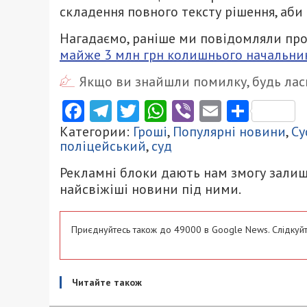
складення повного тексту рішення, аби
Нагадаємо, раніше ми повідомляли про
майже 3 млн грн колишнього начальни
Якщо ви знайшли помилку, будь ласк
Facebook
Telegram
Twitter
WhatsApp
Viber
Email
Поділ
Категории:
Гроші
,
Популярні новини
,
Су
поліцейський
,
суд
Рекламні блоки дають нам змогу залиш
найсвіжіші новини під ними.
Приєднуйтесь також до 49000 в Google News. Слідкуйт
Читайте також