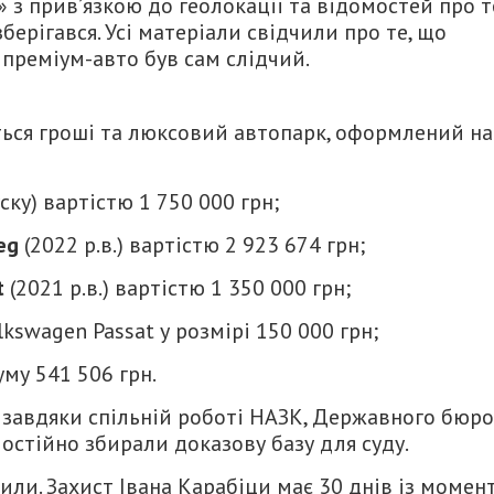
 з прив’язкою до геолокації та відомостей про т
берігався. Усі матеріали свідчили про те, що
преміум-авто був сам слідчий.
ться гроші та люксовий автопарк, оформлений на
ску) вартістю 1 750 000 грн;
eg
(2022 р.в.) вартістю 2 923 674 грн;
t
(2021 р.в.) вартістю 1 350 000 грн;
swagen Passat у розмірі 150 000 грн;
уму 541 506 грн.
завдяки спільній роботі НАЗК, Державного бюро
мостійно збирали доказову базу для суду.
или. Захист Івана Карабіци має 30 днів із момен