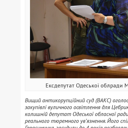
Ексдепутат Одеської облради М
Вищий антикорупційний суд (ВАКС) оголоси
закупівлі вуличного освітлення для Цебри
колишній депутат Одеської обласної ради
реального тюремного ув’язнення. Його сп
Герасимчука, засудили до 4 років позбавле