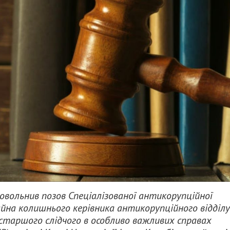
вольнив позов Спеціалізованої антикорупційної
йна колишнього керівника антикорупційного відділу
старшого слідчого в особливо важливих справах