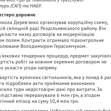
тури (САП) та НАБУ.
шестеро дорожче
икола Дерев’янко організував корупційну схему,
ій селищній раді Роздільнянського району. Він
укласти низку договорів на модернізацію
им полем. Контракти отримало підконтрольне
очолюване Володимиром Герасимчуком.
’язкових тендерних процедур, предмет закупівлі
Вартість робіт за кожним окремим договором не
о укласти угоди напряму.
артість вуличних світильників, яка у понад 6 ра
нти підробляли акти приймання виконаних
осили туди недостовірні дані про витрати. За
підставно перерахували 6 млн грн, а згодом
чний епізод на суму 10,4 млн грн.
тковими закупівлями Цебриківській громаді бул