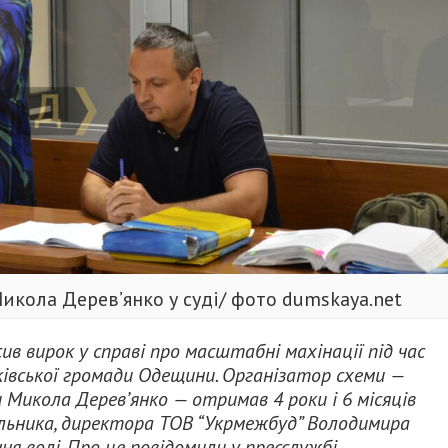
икола Дерев’янко у суді/ фото dumskaya.net
в вирок у справі про масштабні махінації під час
ківської громади Одещини. Організатор схеми —
 Микола Дерев’янко — отримав 4 роки і 6 місяців
ільника, директора ТОВ “Укрмежбуд” Володимира
ння волі. Про це повідомили у пресслужбі