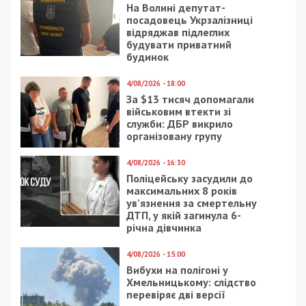
Не забыли и скандальную
историю
с кубком
УЕФА: с символом футбольных чемпионов
Е
вропы с
фотографировались его обе дочери, а
также тесть, по совместительству днепровский
криминальный авторитет Александр Петровский.