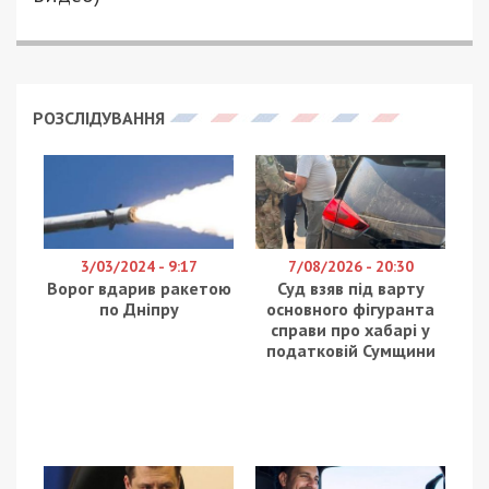
Скандалы, связанные с главой Федерации
футбола Украины и днепровским депутатом от
БПП Андреем Павелко, регулярно делают его
мишенью для насмешек и троллинга со стороны
общественности и футбольных фанатов. При
этом поводы для троллинга Павелко
обеспечивает с большим старанием.
Так, на днях в сети появилось фото главы ФФУ с
пустым листом бумаги. Что он хотел этим
сказать? Известно лишь самому Павелко. А вот
футбольные фанаты по достоинству оценили
такую площадку для фотожаб. Спортивный сайт
Tribuna.com
даже объявил флешмоб и сделал
подборку наиболее удачных и злободневных.
Например, это фото посвящено борьбе Андрея
Павелко с Григорием Суркисом, у которого глава
Федерации футбола Украины пытается “отжать”
место в УЕФА.