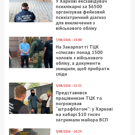
киевскому футбольному клубу “Динамо”, которым
владеет все тот же Суркис: