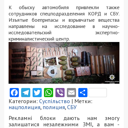
К обыску автомобиля привлекли также
сотрудников спецподразделения КОРД и СБУ.
Изъятые боеприпасы и взрывчатые вещества
направлены на исследование в научно-
исследовательский экспертно-
криминалистический центр.
Facebook
Telegram
Twitter
WhatsApp
Viber
Email
Поділити
Категории:
Суспільство
| Метки:
нацполиция
,
полиция
,
СБУ
Рекламні блоки дають нам змогу
залишатися незалежними ЗМІ, а вам -