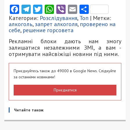
Facebook
Telegram
Twitter
WhatsApp
Viber
Email
Поділити
Категории:
Розслідування
,
Топ
| Метки:
алкоголь
,
запрет алкоголя
,
проверено на
себе
,
решение горсовета
Рекламні блоки дають нам змогу
залишатися незалежними ЗМІ, а вам -
отримувати найсвіжіші новини під ними.
Приєднуйтесь також до 49000 в Google News. Слідкуйте
за останніми новинами!
Приєднатися
Читайте також