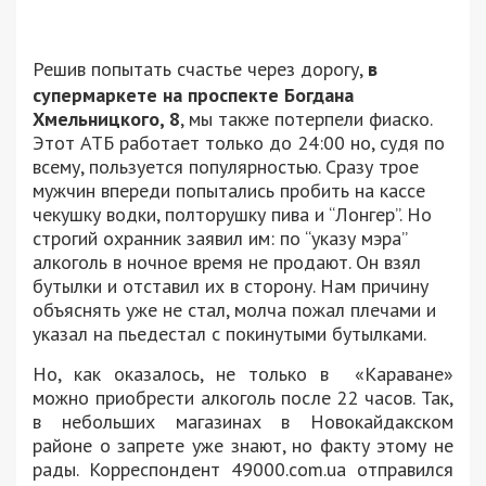
Решив попытать счастье
через дорогу,
в
супермаркете
на проспекте Богдана
Хмельницкого, 8
, мы также потерпели фиаско.
Этот АТБ работает только до 24:00 но, судя по
всему, пользуется популярностью. Сразу трое
мужчин впереди попытались пробить на кассе
чекушку водки, полторушку пива и “Лонгер”. Но
строгий охранник заявил им: по “указу мэра”
алкоголь в ночное время не продают. Он взял
бутылки и отставил их в сторону. Нам причину
объяснять уже не стал, молча пожал плечами и
указал на пьедестал с покинутыми бутылками.
Но, как оказалось, не только в «Караване»
можно приобрести алкоголь после 22 часов. Так,
в небольших магазинах в Новокайдакском
районе о запрете уже знают, но факту этому не
рады. Корреспондент 49000.com.ua отправился