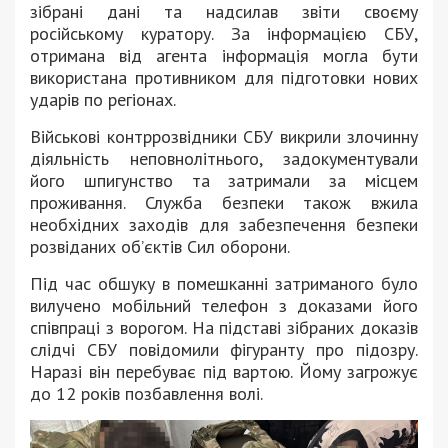
зібрані дані та надсилав звіти своєму
російському куратору. За інформацією СБУ,
отримана від агента інформація могла бути
використана противником для підготовки нових
ударів по регіонах.
Військові контррозвідники СБУ викрили злочинну
діяльність неповнолітнього, задокументували
його шпигунство та затримали за місцем
проживання. Служба безпеки також вжила
необхідних заходів для забезпечення безпеки
розвіданих об’єктів Сил оборони.
Під час обшуку в помешканні затриманого було
вилучено мобільний телефон з доказами його
співпраці з ворогом. На підставі зібраних доказів
слідчі СБУ повідомили фігуранту про підозру.
Наразі він перебуває під вартою. Йому загрожує
до 12 років позбавлення волі.