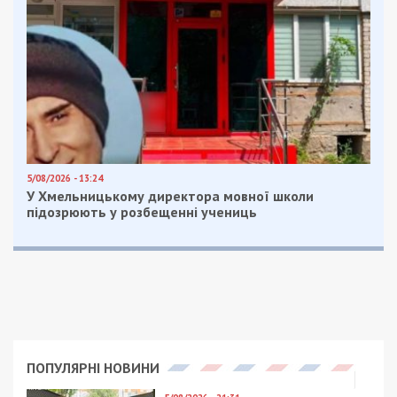
Категории:
Суспільство
| Метки:
війна з
росією
,
обстріл
Рекламні блоки дають нам змогу
залишатися незалежними ЗМІ, а вам -
отримувати найсвіжіші новини під ними.
Приєднуйтесь також до 49000 в Google News. Слідкуйте
за останніми новинами!
Приєднатися
Читайте також
Предыдущая статья:
У декларації посадовиці ДПС знайшли