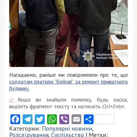
Нагадаємо, раніше ми повідомляли про те, що
солдатам платили “бойові” за ремонт приватного
будинку.
Якщо ви знайшли помилку, будь ласка,
виділіть фрагмент тексту та натисніть
Ctrl+Enter
.
Facebook
Telegram
Twitter
WhatsApp
Viber
Email
Поділити
Категории:
Популярні новини
,
Розслідування
,
Суспільство
| Метки: