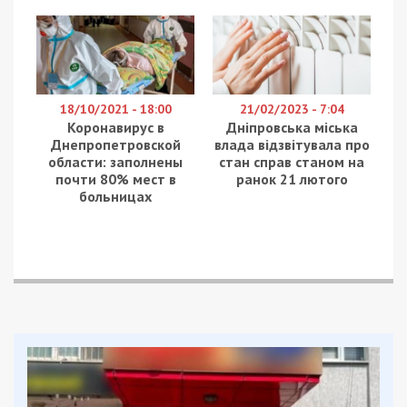
яку приборкали рятувальники.
Синельниківський район
У Синельниківському районі через застосування
агресором БпЛА є руйнування на території
підприємства. Його також охопив вогонь.
Нікопольський район
По Нікопольському району продовжувалися
удари FPV-дронами та артилерією. Потерпали
сам Нікополь, Покровська, Мирівська і
Марганецька громади.
Усюди минулося без загиблих та постраждалих.
Також за уточненою інформацією, через обстріл
Покровської громади
Нікопольського району,
що
стався вчора надвечір, пошкоджені приватний
будинок та лінія електропередач.
Facebook
Telegram
Twitter
WhatsApp
Viber
Email
Поділити