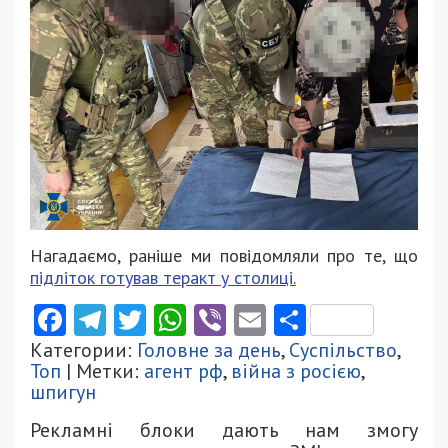
Нагадаємо, раніше ми повідомляли про те, що
підліток готував теракт у столиці.
Facebook
Telegram
Twitter
WhatsApp
Viber
Email
Поділити
Категории:
Головне за день
,
Суспільство
,
Топ
| Метки:
агент рф
,
війна з росією
,
шпигун
Рекламні блоки дають нам змогу