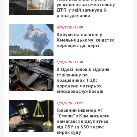
дронами
Миколаївщині
затримали
організатора схеми
18/10/2021 - 18:00
21/02/2023 - 7:04
Коронавирус в
Дніпровська міська
Днепропетровской
влада відзвітувала про
области: заполнены
стан справ станом на
почти 80% мест в
ранок 21 лютого
больницах