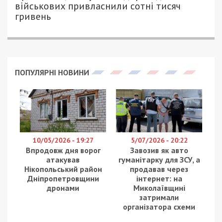
618
49000.COM.UA
Вночі 20 травня 2025 року армія РФ атакувала
райони Дніпропетровської області
безпілотниками. Про це повідомляє
49000
з
посиланням на Дніпропетровську обласну
військову адміністрацію.
Павлоградський район
У Павлоградському районі понівечене
фермерське господарство. Там сталася пожежа,