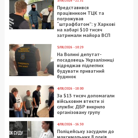
недостовірні відомості на 15,52 млн грн
Следующая статья:
На Харківщині затримали 17-річного
агента РФ, який шпигував за ЗСУ в Харкові
та Дніпрі
ПОПУЛЯРНІ НОВИНИ
10/05/2026 - 19:27
5/07/2026 - 20:22
Впродовж дня ворог
Завозив як авто
атакував
гуманітарку для ЗСУ, а
Нікопольський район
продавав через
Дніпропетровщини
інтернет: на