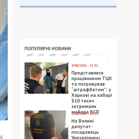
ПОПУЛЯРНІ НОВИНИ
5/08/2026 - 21:31
Представився
працівником ТЦК
та погрожував
“штрафбатом”: у
Харкові на хабарі
$10 тисяч
затримали
майора ВСП
5/08/2026 - 10:29
На Волині
депутат-
посадовець
.
Укрзалізниці