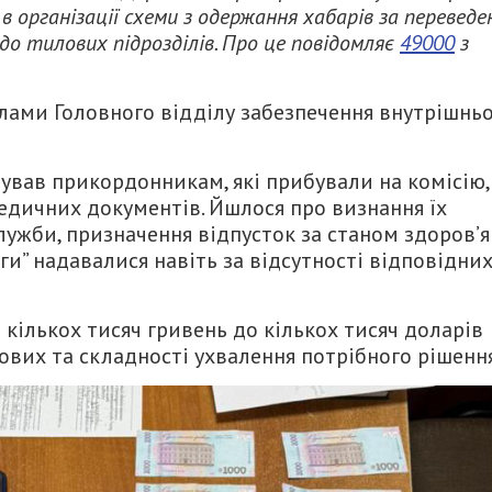
 організації схеми з одержання хабарів за переведе
 до тилових підрозділів. Про це повідомляє
49000
з
лами Головного відділу забезпечення внутрішньо
ував прикордонникам, які прибували на комісію,
едичних документів. Йшлося про визнання їх
ужби, призначення відпусток за станом здоров’я
уги” надавалися навіть за відсутності відповідни
д кількох тисяч гривень до кількох тисяч доларів
кових та складності ухвалення потрібного рішення