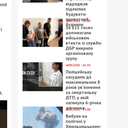
ння
відряджав
підлеглих
будувати
приватний
4/08/2026 - 18:00
будинок
За $13 тисяч
ї
допомагали
військовим
втекти зі служби:
ДБР викрило
організовану
групу
4/08/2026 - 16:30
х
Поліцейську
засудили до
максимальних 8
років ув’язнення
.
за смертельну
ДТП, у якій
загинула 6-річна
дівчинка
4/08/2026 - 15:00
Вибухи на
полігоні у
Хмельницькому: