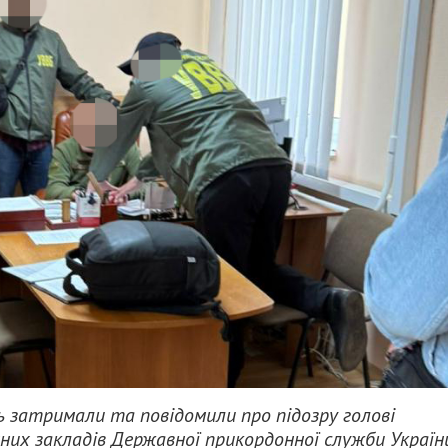
 затримали та повідомили про підозру голові
ичних закладів Державної прикордонної служби України