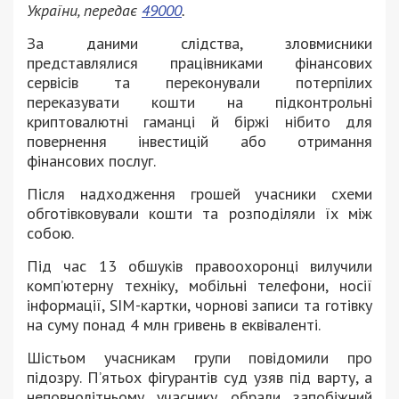
України, передає
49000
.
За даними слідства, зловмисники
представлялися працівниками фінансових
сервісів та переконували потерпілих
переказувати кошти на підконтрольні
криптовалютні гаманці й біржі нібито для
повернення інвестицій або отримання
фінансових послуг.
Після надходження грошей учасники схеми
обготівковували кошти та розподіляли їх між
собою.
Під час 13 обшуків правоохоронці вилучили
комп’ютерну техніку, мобільні телефони, носії
інформації, SIM-картки, чорнові записи та готівку
на суму понад 4 млн гривень в еквіваленті.
Шістьом учасникам групи повідомили про
підозру. П’ятьох фігурантів суд узяв під варту, а
неповнолітньому учаснику обрали запобіжний