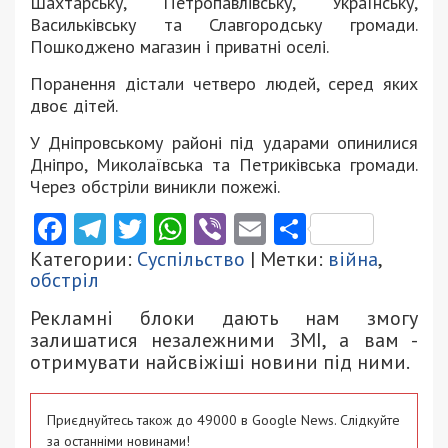
Шахтарську, Петропавлівську, Українську,
Васильківську та Славгородську громади.
Пошкоджено магазин і приватні оселі.
Поранення дістали четверо людей, серед яких
двоє дітей.
У Дніпровському районі під ударами опинилися
Дніпро, Миколаївська та Петриківська громади.
Через обстріли виникли пожежі.
Facebook
Telegram
Twitter
WhatsApp
Viber
Email
Поділити
Категории:
Суспільство
| Метки:
війна
,
обстріл
Рекламні блоки дають нам змогу
залишатися незалежними ЗМІ, а вам -
отримувати найсвіжіші новини під ними.
Приєднуйтесь також до 49000 в Google News. Слідкуйте
за останніми новинами!