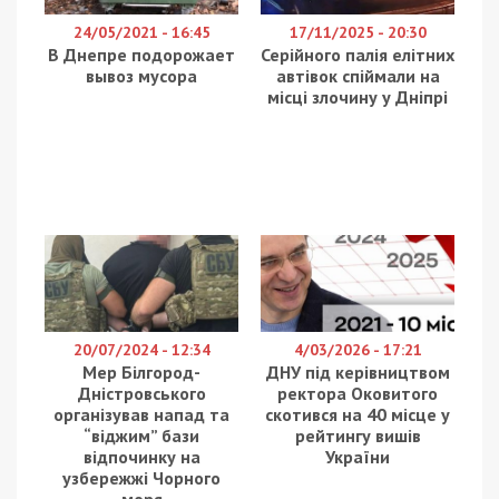
24/05/2021 - 16:45
17/11/2025 - 20:30
В Днепре подорожает
Серійного палія елітних
вывоз мусора
автівок спіймали на
місці злочину у Дніпрі
20/07/2024 - 12:34
4/03/2026 - 17:21
Мер Білгород-
ДНУ під керівництвом
Дністровського
ректора Оковитого
організував напад та
скотився на 40 місце у
“віджим” бази
рейтингу вишів
відпочинку на
України
узбережжі Чорного