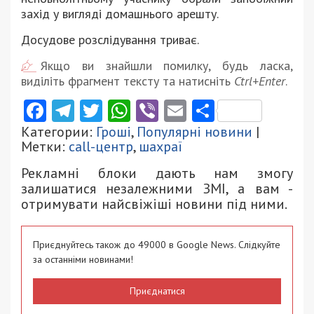
захід у вигляді домашнього арешту.
Досудове розслідування триває.
Якщо ви знайшли помилку, будь ласка,
виділіть фрагмент тексту та натисніть
Ctrl+Enter
.
Facebook
Telegram
Twitter
WhatsApp
Viber
Email
Поділити
Категории:
Гроші
,
Популярні новини
|
Метки:
call-центр
,
шахраї
Рекламні блоки дають нам змогу
залишатися незалежними ЗМІ, а вам -
отримувати найсвіжіші новини під ними.
Приєднуйтесь також до 49000 в Google News. Слідкуйте
за останніми новинами!
Приєднатися