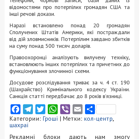
телефони, чорнові записи, бази даних із
відомостями про потерпілих громадян США та
інші речові докази.
Наразі встановлено понад 20 громадян
Сполучених Штатів Америки, які постраждали
від дій зловмисників. Потерпілим завдано збитків
на суму понад 500 тисяч доларів.
Правоохоронці аналізують вилучену техніку,
встановлюють інших потерпілих та причетних до
функціонування злочинної схеми.
Досудове розслідування триває за ч. 4 ст. 190
(Шахрайство) Кримінального кодексу України.
Санкція статті передбачає до 8 років в’язниці.
Facebook
Telegram
Twitter
WhatsApp
Viber
Email
Поділити
Категории:
Гроші
| Метки:
кол-центр
,
шахраї
Рекламні блоки дають нам змогу