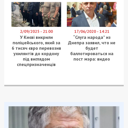
2/09/2025 - 21:00
17/06/2020 - 14:21
У Києві викрили
“Слуга народа” из
поліцейського, який за
Днепра заявил, что не
6 тисяч євро перевозив
будет
ухилянтів до кордону
баллотироваться на
під виглядом
пост мэра: видео
спецпризначенців