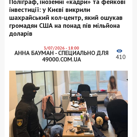
Поліграф, іноземні «кадри» та фейкові
інвестиції: у Києві викрили
шахрайський кол-центр, який ошукав
громадян США на понад пів мільйона
доларів
3/07/2026 - 18:00
АННА БАУМАН - СПЕЦИАЛЬНО ДЛЯ
410
49000.COM.UA