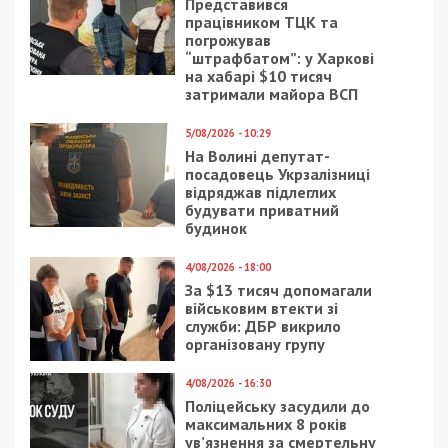
Представився
працівником ТЦК та
погрожував
“штрафбатом”: у Харкові
на хабарі $10 тисяч
затримали майора ВСП
5/08/2026 - 10:29
На Волині депутат-
посадовець Укрзалізниці
відряджав підлеглих
будувати приватний
будинок
4/08/2026 - 18:00
За $13 тисяч допомагали
військовим втекти зі
служби: ДБР викрило
організовану групу
4/08/2026 - 16:30
Поліцейську засудили до
максимальних 8 років
ув’язнення за смертельну