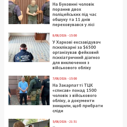
На Буковині чоловік
поранив двох
поліцейських під час
обшуку та 11 днів
переховувався у лісі
8/08/2026 - 15:00
У Харкові ексзавідувач
психлікарні за $6500
організував фейковий
психіатричний діагноз
для виключення з
військового обліку
7/08/2026 - 15:00
На Закарпатті ТЦК
«списав» понад 1500
чоловік з військового
обліку, а документи
знищили, щоб прибрати
сліди
5/08/2026 - 21:31