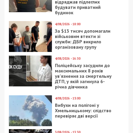
відряджав підлеглих
будувати приватний
будинок
4/08/2026 - 18:00
За $13 тисяч допомагали
військовим втекти зі
служби: ДБР викрило
організовану групу
4/08/2026 - 16:30
Поліцейську засудили до
максимальних 8 років
ув’язнення за смертельну
ДТП, у якій загинула 6-
річна дівчинка
4/08/2026 - 15:00
Вибухи на полігоні у
Хмельницькому: слідство
перевіряє дві версії
3/08/2026 - 13:30