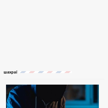
шахраї