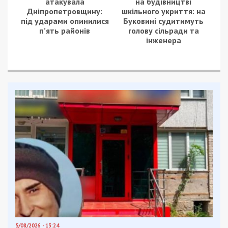
атакувала
на будівництві
Дніпропетровщину:
шкільного укриття: на
під ударами опинилися
Буковині судитимуть
п’ять районів
голову сільради та
інженера
5/08/2026 - 13:24