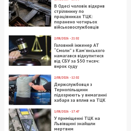
В Одесі чоловік відкрив
стрілянину по
працівниках ТЦК:
поранено чотирьох
військовослужбовців
2/08/2026 - 21:02
Головний інженер АТ
“Смоли” з Кам’янського
намагався відкупитися
від СБУ за $50 тисяч:
вирок суду
2/08/2026 - 12:02
Держслужбовця з
Тернопільщини
підозрюють у вимаганні
хабаря за вплив на ТЦК
1/08/2026 - 17:47
У приміщенні ТЦК на
Львівщині знайшли
мертвим