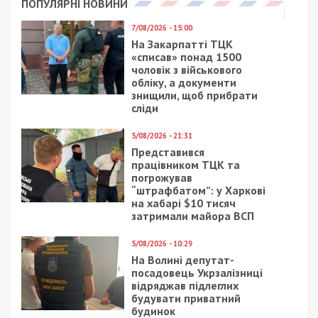
23/04/2020 - 11:14
6/09/2017 - 11:47
Днепрянам показали,
Какие решения примут
как идет
на первой осенней
строительство метро:
сессии Днепровского
фото
горсовета
17/03/2021 - 14:37
16/03/2021 - 10:02
Экономичность и
В днепровской школе
функциональность:
затопило несколько
эксперты назвали
классов
самую популярную
стиральную машину