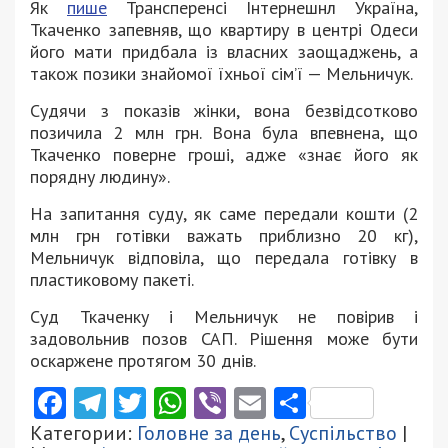
Як
пише
Трансперенсі Інтернешнл Україна,
Ткаченко запевняв, що квартиру в центрі Одеси
його мати придбала із власних заощаджень, а
також позики знайомої їхньої сім’ї — Мельничук.
Судячи з показів жінки, вона безвідсотково
позичила 2 млн грн. Вона була впевнена, що
Ткаченко поверне гроші, адже «знає його як
порядну людину».
На запитання суду, як саме передали кошти (2
млн грн готівки важать приблизно 20 кг),
Мельничук відповіла, що передала готівку в
пластиковому пакеті.
Суд Ткаченку і Мельничук не повірив і
задовольнив позов САП. Рішення може бути
оскаржене протягом 30 днів.
Facebook
Telegram
Twitter
WhatsApp
Viber
Email
Поділити
Категории:
Головне за день
,
Суспільство
|