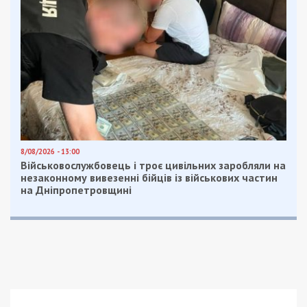
Читайте також
Предыдущая статья:
6 млн доларів, вилучених у торгівців
зброєю з Дніпра, передали до бюджету
Следующая статья:
У митника конфіскували квартиру за 2,5
мільйона в історичному центрі Одеси
СУСПІЛЬСТВО