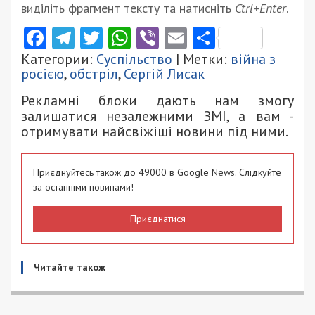
виділіть фрагмент тексту та натисніть
Ctrl+Enter
.
Facebook
Telegram
Twitter
WhatsApp
Viber
Email
Поділити
Категории:
Суспільство
| Метки:
війна з
росією
,
обстріл
,
Сергій Лисак
Рекламні блоки дають нам змогу
залишатися незалежними ЗМІ, а вам -
отримувати найсвіжіші новини під ними.
Приєднуйтесь також до 49000 в Google News. Слідкуйте
за останніми новинами!
Приєднатися
Читайте також