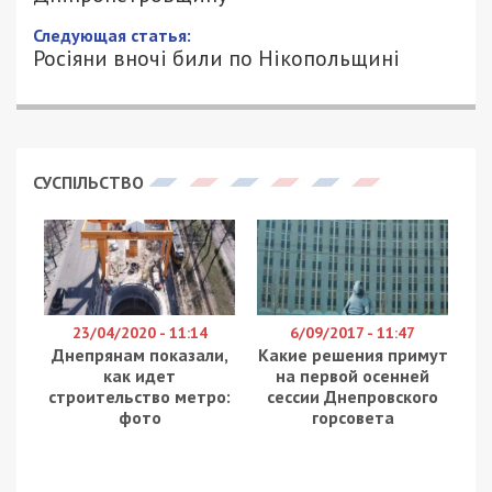
26/01/2024 - 19:30
АННА БАУМАН - СПЕЦИАЛЬНО ДЛЯ
1194
49000.COM.UA
26 січня російські війська двічі обстрілювали
територію області, повідомляє
49000
з
посиланням на очільника Дніпропетровської ОВА
Сергія Лисака.