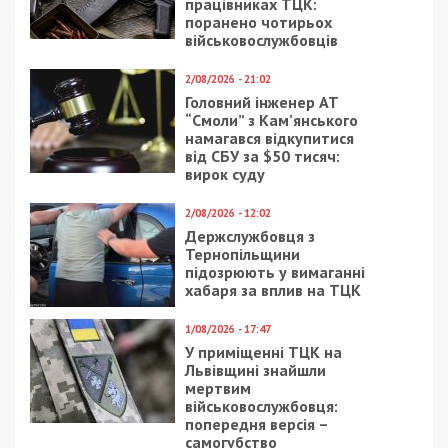
незаконному вивезенні бійців із військових частин
на Дніпропетровщині
ПОПУЛЯРНІ НОВИНИ
7/08/2026 - 15:00
На Закарпатті ТЦК
«списав» понад 1500
чоловік з військового
обліку, а документи
знищили, щоб прибрати
сліди
5/08/2026 - 21:31
Представився
працівником ТЦК та
погрожував