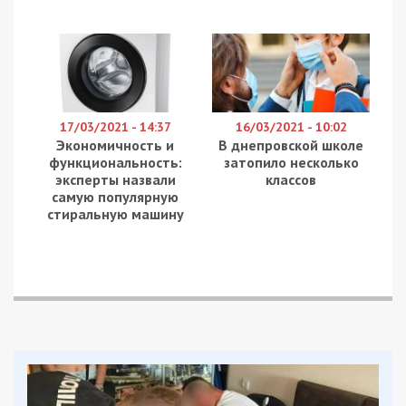
Вдень загарбники двічі обстріляли Марганецьку
громаду Нікопольського району. З десяток
снарядів поцілили по одному з тамтешніх сіл.
Люди не постраждали.
Facebook
Telegram
Twitter
WhatsApp
Viber
Email
Поділити
Категории:
Головне за день
,
Суспільство
|
Метки:
війна з росією
,
обстріл
,
Сергій
Лисак
Рекламні блоки дають нам змогу
залишатися незалежними ЗМІ, а вам -
отримувати найсвіжіші новини під ними.
Приєднуйтесь також до 49000 в Google News. Слідкуйте
за останніми новинами!
Приєднатися