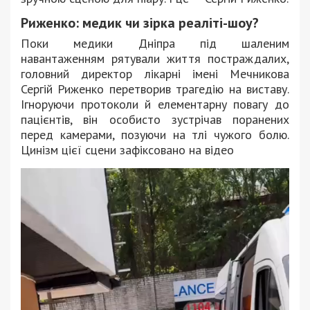
Риженко: медик чи зірка реаліті-шоу?
Поки медики Дніпра під шаленим
навантаженням рятували життя постраждалих,
головний директор лікарні імені Мечникова
Сергій Риженко перетворив трагедію на виставу.
Ігноруючи протоколи й елементарну повагу до
пацієнтів, він особисто зустрічав поранених
перед камерами, позуючи на тлі чужого болю.
Цинізм цієї сцени зафіксовано на відео
Відеопрогравач