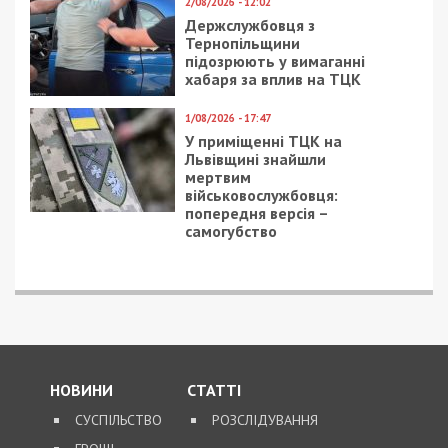
13/05/2023 - 6:46
26/01/2021 - 7:00
Влада Дніпра
Днепровский
доповідає про
ботанический сад ДНУ
ситуацію в місті на
возобновил работу
ранок 13 квітня
после локдауна: фото
29/05/2021 - 13:00
1/07/2021 - 12:07
У полицейских
В Днепре разыскивают
Днепропетровской
мужчину, который
области появятся
сильно избил человека
квадрокоптеры: фото,
и скрылся