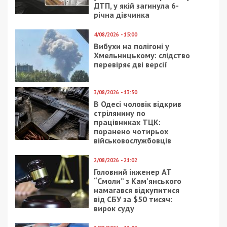
Читайте також
Предыдущая статья:
Військовослужбовець намагався
організувати канал втечі за кордон для
СЗЧшників
Следующая статья:
У Дніпрі 25 червня оголошено день
жалоби за загиблими внаслідок ракетної
атаки
СУСПІЛЬСТВО