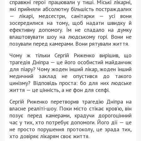
справжні герої працювали у тиші. Міські лікарні,
які прийняли абсолютну більшість постраждалих
— лікарі, медсестри, санітарки — усі вони
зосередилися на тому, щоб надати швидку й
ефективну допомогу. Їм не спадало на думку
влаштовувати шоу на людському горі. Вони не
позували перед камерами. Вони рятували життя.
Чому ж тільки Сергій Риженко вирішив, що
трагедія Дніпра — це його особистий майданчик
для піару? Чому жоден інший лікар, жоден інший
медичний заклад не опустився до такого
цинізму? Відповідь проста: бо для них людське
життя — це цінність, а не фон для селфі.
Сергій Риженко перетворив трагедію Дніпра на
власне реаліті-шоу. Поки місто стікає кров’ю, він
позує перед камерами, крадучи дорогоцінний
час у тих, хто потребує допомоги. Його дії — це
не просто порушення протоколу, це зрада тих,
хто довіряє лікарям своє життя.