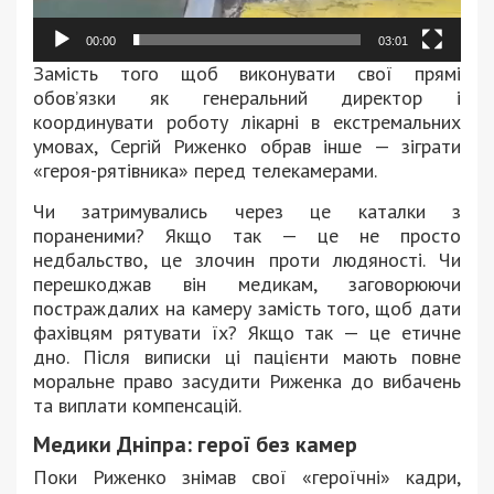
00:00
03:01
Замість того щоб виконувати свої прямі
обовʼязки як генеральний директор і
координувати роботу лікарні в екстремальних
умовах, Сергій Риженко обрав інше — зіграти
«героя-рятівника» перед телекамерами.
Чи затримувались через це каталки з
пораненими? Якщо так — це не просто
недбальство, це злочин проти людяності. Чи
перешкоджав він медикам, заговорюючи
постраждалих на камеру замість того, щоб дати
фахівцям рятувати їх? Якщо так — це етичне
дно. Після виписки ці пацієнти мають повне
моральне право засудити Риженка до вибачень
та виплати компенсацій.
Медики Дніпра: герої без камер
Поки Риженко знімав свої «героїчні» кадри,