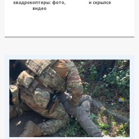
схеми причетні
перший проректор
та
начальник
відділу державних закупівель
університету.
У 2024 році вони здійснили придбання
комп’ютерного обладнання та спеціальних
технічних приладів через систему “Прозоро” за
завищеною вартістю. Розслідування показало,
що умови тендеру, включаючи очікувану
вартість, були заздалегідь прописані під
конкретних виконавців, які мали зв’язки з
фігурантами справи.
Завдані збитки та вилучені докази
За результатами товарознавчої та судово-
економічної експертиз підтверджено, що
загальна сума, на яку було завищено вартість
поставлених товарів, і, відповідно, сума завданих
університету збитків, становить майже
2
мільйони гривень
.
Під час обшуків у фігурантів вилучили