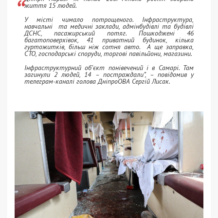
життя 15 людей.
У місті чимало потрощеного. Інфраструктура,
навчальні та медичні заклади, адмінбудівлі та будівлі
ДСНС, пасажирський потяг. Пошкоджені 46
багатоповерхівок, 41 приватний будинок, кілька
гуртожитків, більш ніж сотня авто. А ще заправка,
СТО, господарські споруди, торгові павільйони, магазини.
Інфраструктурний об’єкт понівечений і в Самарі. Там
загинули 2 людей, 14 – постраждали”, – повідомив у
телеграм-каналі голова ДніпроОВА Сергій Лисак.