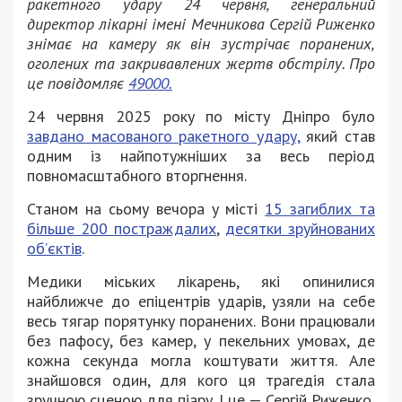
ракетного удару 24 червня, генеральний
директор лікарні імені Мечникова Сергій Риженко
знімає на камеру як він зустрічає поранених,
оголених та закривавлених жертв обстрілу. Про
це повідомляє
49000.
24 червня 2025 року по місту Дніпро було
завдано масованого ракетного удару,
який став
одним із найпотужніших за весь період
повномасштабного вторгнення.
Станом на сьому вечора у місті
15 загиблих та
більше 200 постраждалих
,
десятки зруйнованих
об’єктів
.
Медики міських лікарень, які опинилися
найближче до епіцентрів ударів, узяли на себе
весь тягар порятунку поранених. Вони працювали
без пафосу, без камер, у пекельних умовах, де
кожна секунда могла коштувати життя. Але
знайшовся один, для кого ця трагедія стала
зручною сценою для піару. І це — Сергій Риженко.