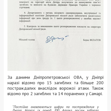
За даними Дніпропетровської ОВА, у Дніпрі
наразі відомо про 15 загиблих та більше 200
постраждалих внаслідок ворожої атаки. Також
відомо про 2 загиблих та 14 поранених у Самарі.
“Постійно оновлюються цифри по постраждалих у
Дніпрі. Наразі їх понад 200. Атака росіян забрала