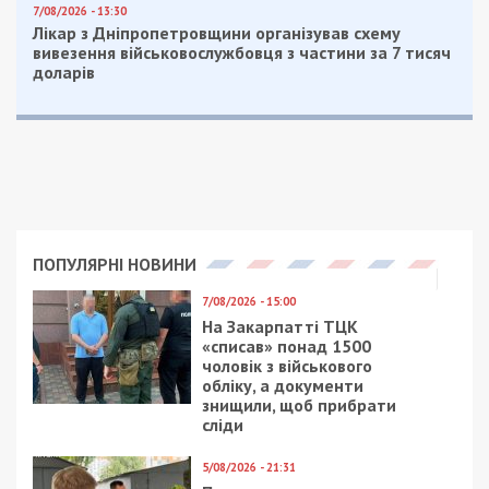
комп’ютерну техніку, мобільні телефони, сім-
картки, чорнові записи, службову документацію,
печатки, а також готівкові кошти на загальну
суму близько 2,5 тисячі доларів США.
Слідчі вже повідомили посадовцям львівського
університету про підозру за ч. 2 ст. 364
Кримінального кодексу України (Зловживання
владою або службовим становищем, що
спричинило тяжкі наслідки).
Санкція цієї статті передбачає покарання у
вигляді позбавлення волі на строк до шести
років, з позбавленням права обіймати певні
посади чи займатися певною діяльністю на строк
до трьох років, а також зі штрафом до однієї
тисячі неоподатковуваних мінімумів доходів
громадян.
Досудове розслідування триває. Правоохоронці
встановлюють всі обставини злочину та
можливих інших співучасників.