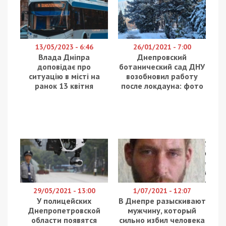
У Львові викрито масштабну схему зловживання
службовим становищем під час проведення
публічних закупівель в одному з національних
університетів. За даними правоохоронців,
посадовці навчального закладу закупили
комп’ютерне обладнання за значно завищеними
цінами, завдавши збитків майже на 2 мільйони
гривень. Про це повідомдяє
49000
з посиланням на
Кіберполіцію.
Кіберполіцейські Львівщини спільно зі слідчими
Головного управління Нацполіції, за
процесуального керівництва Львівської та
Галицької окружної прокуратур, а також за
сприяння УСБУ в області, встановили, що до