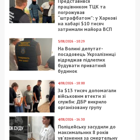
Нагадаємо, раніше ми повідомляли про те, що у
Запоріжжі ректорат “Класичного приватного
університету”
продав майже 3 тисячі фейкових
посвідчень аспірантів.
Facebook
Telegram
Twitter
WhatsApp
Viber
Email
Поділити
Категории:
Суспільство
| Метки:
корупція
,
посадовці
Рекламні блоки дають нам змогу
залишатися незалежними ЗМІ, а вам -
отримувати найсвіжіші новини під ними.
Приєднуйтесь також до 49000 в Google News. Слідкуйте
за останніми новинами!
Приєднатися