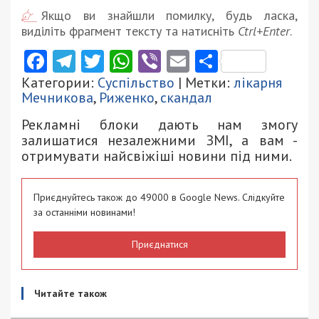
Якщо ви знайшли помилку, будь ласка,
виділіть фрагмент тексту та натисніть
Ctrl+Enter
.
Facebook
Telegram
Twitter
WhatsApp
Viber
Email
Поділити
Категории:
Суспільство
| Метки:
лікарня
Мечникова
,
Риженко
,
скандал
Рекламні блоки дають нам змогу
залишатися незалежними ЗМІ, а вам -
отримувати найсвіжіші новини під ними.
Приєднуйтесь також до 49000 в Google News. Слідкуйте
за останніми новинами!
Приєднатися
Читайте також