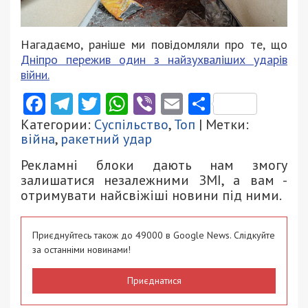
Нагадаємо, раніше ми повідомляли про те, що
Дніпро пережив один з найзухваліших ударів
війни.
Facebook
Telegram
Twitter
WhatsApp
Viber
Email
Поділити
Категории:
Суспільство
,
Топ
| Метки:
війна
,
ракетний удар
Рекламні блоки дають нам змогу
залишатися незалежними ЗМІ, а вам -
отримувати найсвіжіші новини під ними.
Приєднуйтесь також до 49000 в Google News. Слідкуйте
за останніми новинами!
Приєднатися