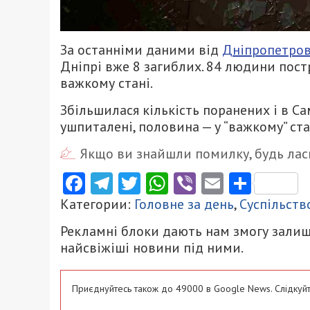
За останніми даними від
Дніпропетров
Дніпрі вже 8 загиблих. 84 людини постра
важкому стані.
Збільшилася кількість поранених і в Сам
ушпиталені, половина — у “важкому” ста
Якщо ви знайшли помилку, будь ласк
Facebook
Telegram
Twitter
WhatsApp
Viber
Email
Поділ
Категории:
Головне за день
,
Суспільств
Рекламні блоки дають нам змогу залиш
найсвіжіші новини під ними.
Приєднуйтесь також до 49000 в Google News. Слідкуйт