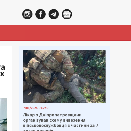
та
ах
7/08/2026 - 13:30
Лікар з Дніпропетровщини
організував схему вивезення
військовослужбовця з частини за 7
тисяч доларів