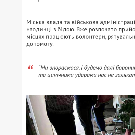
Міська влада та військова адміністрац
наодинці з бідою. Вже розпочато прий
місцях працюють волонтери, рятувальн
допомогу.
“Ми впораємося. І будемо далі борон
та цинічними ударами нас не залякат