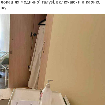
 локаціях медичної галузі, включаючи лікарню,
іку.