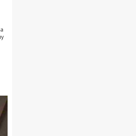
На
ну