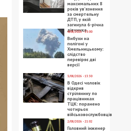
максимальних 8
років ув’язнення
за смертельну
ДТП, у якій
загинула 6-річна
дівчинка
4/08/2026 - 15:00
Вибухи на
полігоні у
Хмельницькому:
слідство
перевіряє дві
версії
3/08/2026 - 13:30
В Одесі чоловік
відкрив
стрілянину по
працівниках
ТЦК: поранено
чотирьох
військовослужбовців
2/08/2026 - 21:02
Головний інженер