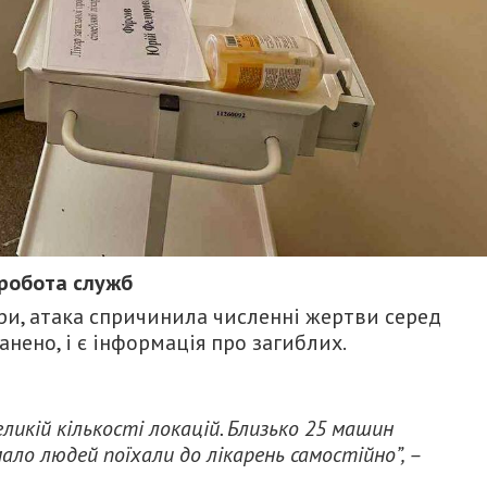
 робота служб
ри, атака спричинила численні жертви серед
нено, і є інформація про загиблих.
ликій кількості локацій. Близько 25 машин
мало людей поїхали до лікарень самостійно”, –