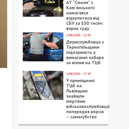
АТ “Смоли” з
Кам’янського
намагався
відкупитися від
СБУ за $50 тисяч:
вирок суду
2/08/2026 - 12:02
Держслужбовця з
Тернопільщини
підозрюють у
вимаганні хабаря
за вплив на ТЦК
1/08/2026 - 17:47
У приміщенні
ТЦК на
Львівщині
знайшли
мертвим
військовослужбовця:
попередня версія
– самогубство