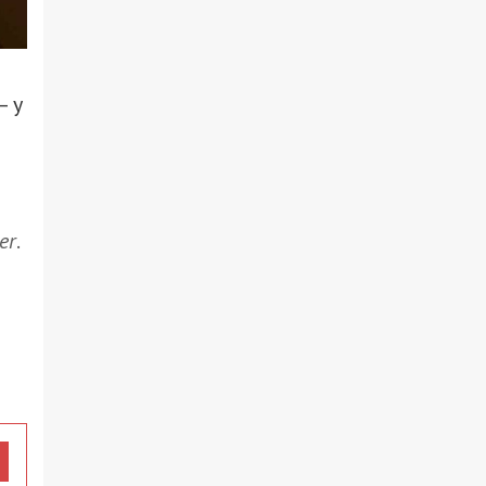
– у
er
.