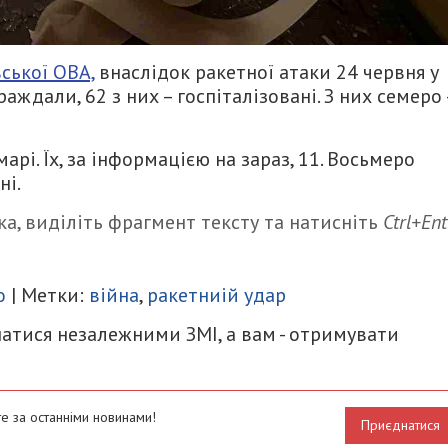
ської ОВА,
внаслідок ракетної атаки 24 червня у
ждали, 62 з них – госпіталізовані. З них семеро 
арі. Їх, за інформацією на зараз, 11. Восьмеро
ні.
а, виділіть фрагмент тексту та натисніть
Ctrl+Ent
итися
о
| Метки:
війна
,
ракетниій удар
атися незалежними ЗМІ, а вам - отримувати
е за останніми новинами!
Приєднатися