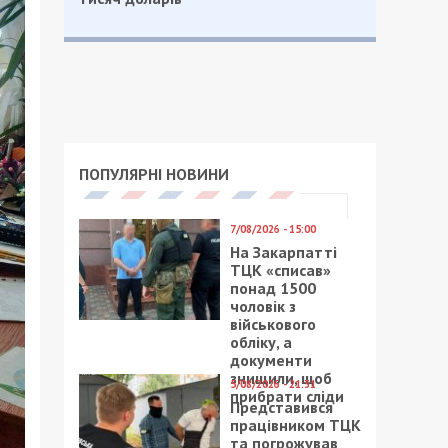
ПОПУЛЯРНІ НОВИНИ
7/08/2026 - 15:00
На Закарпатті
ТЦК «списав»
понад 1500
чоловік з
військового
обліку, а
документи
знищили, щоб
5/08/2026 - 21:31
прибрати сліди
Представився
працівником ТЦК
та погрожував