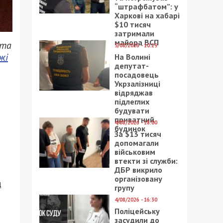
“штрафбатом”: у
Харкові на хабарі
$10 тисяч
затримали
майора ВСП
 та
5/08/2026 - 10:29
жі
На Волині
депутат-
посадовець
Укрзалізниці
відряджав
підлеглих
будувати
приватний
4/08/2026 - 18:00
будинок
За $13 тисяч
допомагали
військовим
втекти зі служби:
ДБР викрило
організовану
д
групу
4/08/2026 - 16:30
Поліцейську
засудили до