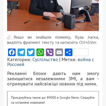
Якщо ви знайшли помилку, будь ласка,
виділіть фрагмент тексту та натисніть
Ctrl+Enter
.
Facebook
Telegram
Twitter
WhatsApp
Viber
Email
Поділити
Категории:
Суспільство
| Метки:
война с
Россией
Рекламні блоки дають нам змогу
залишатися незалежними ЗМІ, а вам -
отримувати найсвіжіші новини під ними.
Приєднуйтесь також до 49000 в Google News. Слідкуйте
за останніми новинами!