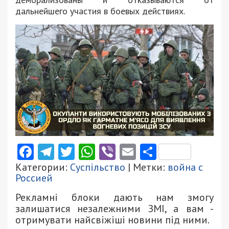
дальнейшего участия в боевых действиях.
Facebook
Telegram
Twitter
WhatsApp
Viber
Email
Поділити
Категории:
Суспільство
| Метки:
война с
Россией
Рекламні блоки дають нам змогу
залишатися незалежними ЗМІ, а вам -
отримувати найсвіжіші новини під ними.