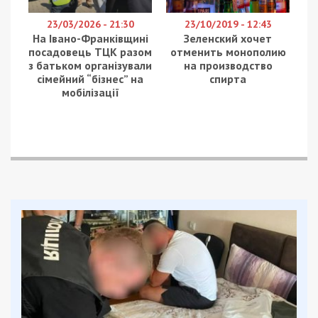
Facebook
Telegram
Twitter
WhatsApp
Viber
Email
Поділити
Категории:
Суспільство
| Метки:
война с
Россией
Рекламні блоки дають нам змогу
залишатися незалежними ЗМІ, а вам -
отримувати найсвіжіші новини під ними.
Приєднуйтесь також до 49000 в Google News. Слідкуйте
за останніми новинами!
Приєднатися