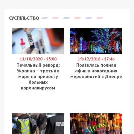
утра 21 марта будет длиться комендантский
час. Об этом
сообщил
глава Запорожской ОГА
Александр Старух.
Уважаемые земляки! В соответствии с решениями
военного командования в г. Запорожье вводится
комендантский час с 16:00 19 марта 2022 года до 06:00
часов 21 марта 2022 года, – уточняет Александр
Старух.
Администрация просит отнестись к этому с
пониманием. Кроме того, жителям Днепра,
планирующим поездки в Запорожье следует
учесть обстоятельства.