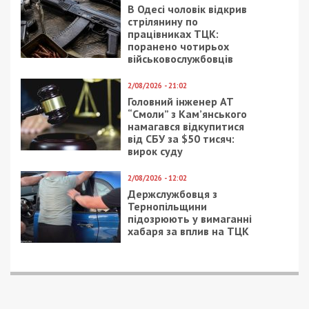
незаконному вивезенні бійців із військових частин
на Дніпропетровщині
ПОПУЛЯРНІ НОВИНИ
8/08/2026 - 15:00
У Харкові ексзавідувач
психлікарні за $6500
організував фейковий
психіатричний діагноз
для виключення з
військового обліку
7/08/2026 - 15:00
На Закарпатті ТЦК
«списав» понад 1500