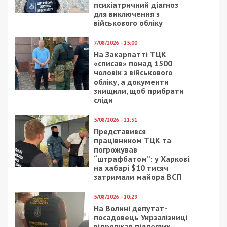
11/10/2020 - 15:00
19/12/2018 - 17:46
Печальный рекорд:
Появилась полная
Украина – третья в
афиша новогодних
мире по приросту
мероприятий в Днепре
больных
коронавирусом
23/03/2026 - 21:30
23/10/2019 - 12:43
На Івано-Франківщині
Зеленский хочет
посадовець ТЦК разом
отменить монополию
з батьком організували
на производство
сімейний “бізнес” на
спирта
мобілізації