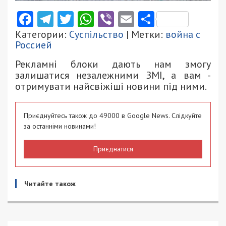
Facebook
Telegram
Twitter
WhatsApp
Viber
Email
Поділити
Категории:
Суспільство
| Метки:
война с
Россией
Рекламні блоки дають нам змогу
залишатися незалежними ЗМІ, а вам -
отримувати найсвіжіші новини під ними.
Приєднуйтесь також до 49000 в Google News. Слідкуйте
за останніми новинами!
Приєднатися
Читайте також