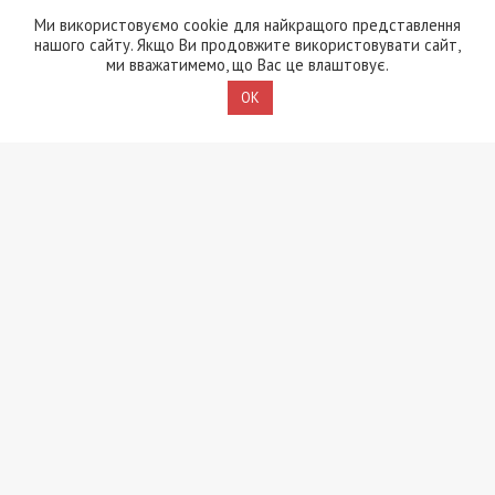
«списав» понад 1500
Ми використовуємо cookie для найкращого представлення
чоловік з військового
нашого сайту. Якщо Ви продовжите використовувати сайт,
обліку, а документи
ми вважатимемо, що Вас це влаштовує.
знищили, щоб прибрати
сліди
OK
5/08/2026 - 21:31
Представився
працівником ТЦК та
погрожував
“штрафбатом”: у Харкові
на хабарі $10 тисяч
затримали майора ВСП
5/08/2026 - 10:29
На Волині депутат-
посадовець Укрзалізниці
відряджав підлеглих
будувати приватний
будинок
4/08/2026 - 18:00
За $13 тисяч допомагали