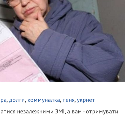
итися
ора
,
долги
,
коммуналка
,
пеня
,
укрнет
атися незалежними ЗМІ, а вам - отримувати