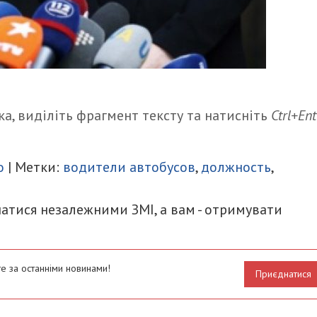
а, виділіть фрагмент тексту та натисніть
Ctrl+Ent
итися
о
| Метки:
водители автобусов
,
должность
,
атися незалежними ЗМІ, а вам - отримувати
е за останніми новинами!
Приєднатися