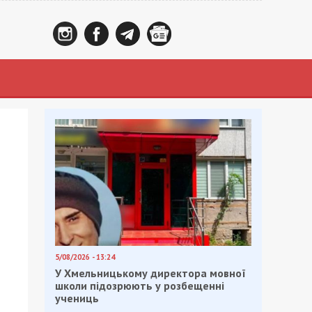
5/08/2026 - 13:24
У Хмельницькому директора мовної
школи підозрюють у розбещенні
учениць