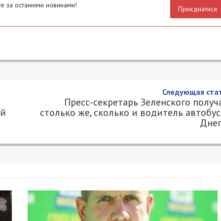
е за останніми новинами!
Приєднатися
а чем ездят сотрудники
й горсовета Днепра
4
Я 49000.COM.UA
ен из бюджета на закупку различной спецтехник
 С ее помощью сотрудники КП обрезают деревья,
ищают снег, посыпают дороги, моют тротуары,
акже немало денег городского бюджета тратят на
риятий легковых автомобилей. Ими в рабочее