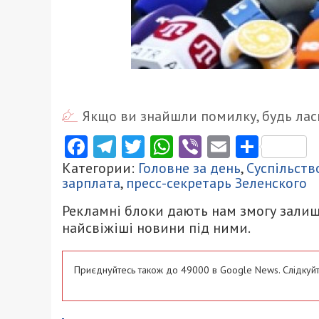
Якщо ви знайшли помилку, будь ласк
Facebook
Telegram
Twitter
WhatsApp
Viber
Email
Поділ
Категории:
Головне за день
,
Суспільств
зарплата
,
пресс-секретарь Зеленского
Рекламні блоки дають нам змогу залиш
найсвіжіші новини під ними.
Приєднуйтесь також до 49000 в Google News. Слідкуйт