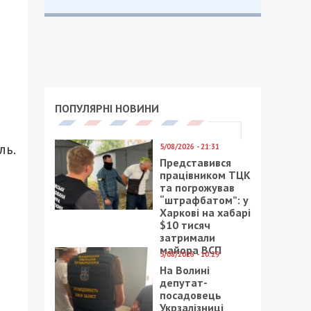
ПОПУЛЯРНІ НОВИНИ
ль.
5/08/2026 - 21:31
Представився
працівником ТЦК
та погрожував
“штрафбатом”: у
Харкові на хабарі
$10 тисяч
затримали
майора ВСП
5/08/2026 - 10:29
На Волині
депутат-
посадовець
Укрзалізниці