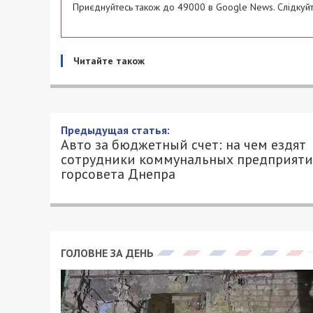
Приєднуйтесь також до 49000 в Google News. Слідкуйт
Читайте також
Авто за бюджетный счет: н
коммунальных предприяти
11/06/2019 - 10:38
ЮЛИЯ АЛЕКСАНДРОВА - СПЕЦИАЛЬНО ДЛ
Город ежегодно тратит миллионы грив
для своих коммунальных предприятий.
ремонтируют уличное освещение, расч
вывозят мусор, чистят канализацию. Т
приобретение для коммунальных предп
время пользуются сотрудники.