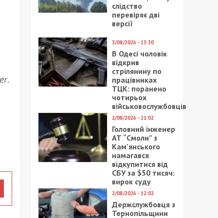
слідство
перевіряє дві
версії
3/08/2026 - 13:30
В Одесі чоловік
відкрив
стрілянину по
er
.
працівниках
ТЦК: поранено
чотирьох
військовослужбовців
2/08/2026 - 21:02
Головний інженер
АТ “Смоли” з
Кам’янського
намагався
відкупитися від
СБУ за $50 тисяч:
вирок суду
2/08/2026 - 12:02
Держслужбовця з
Тернопільщини