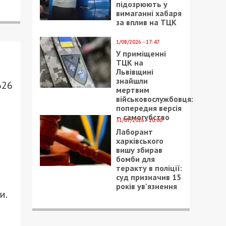
підозрюють у
вимаганні хабаря
за вплив на ТЦК
1/08/2026 - 17:47
У приміщенні
ТЦК на
Львівщині
знайшли
626
мертвим
військовослужбовця:
попередня версія
– самогубство
31/07/2026 - 20:00
Лаборант
харківського
вишу збирав
бомби для
теракту в поліції:
суд призначив 15
років ув’язнення
и.