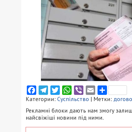
Facebook
Telegram
Twitter
WhatsApp
Viber
Email
Поділ
Категории:
Суспільство
| Метки:
догов
Рекламні блоки дають нам змогу залиш
найсвіжіші новини під ними.