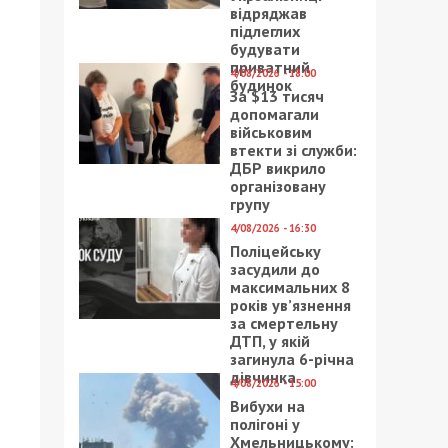
відряджав
підлеглих
будувати
приватний
4/08/2026 - 18:00
будинок
За $13 тисяч
допомагали
військовим
втекти зі служби:
ДБР викрило
організовану
групу
4/08/2026 - 16:30
Поліцейську
засудили до
максимальних 8
років ув’язнення
за смертельну
ДТП, у якій
загинула 6-річна
дівчинка
4/08/2026 - 15:00
Вибухи на
полігоні у
Хмельницькому: