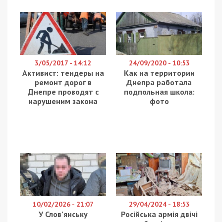
более чем критическая. В первом корпусе дома
отсутствует отвод канализации. Сток
канализационных вод спускается прямо в
подвал. В фекальной среде трубы попросту
сломались. Дом дает усадку, также проседает и
земля возле него. Из-за этого появляются
трещины в панелях дома, в квартирах
отваливается плитка, а вокруг здания трескается
асфальт.