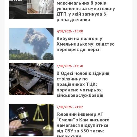
Нестерпимая вонь распространяется и на
верхние этажи. Ситуация усугубляется с каждым
днем.
Facebook
Telegram
Twitter
WhatsApp
Viber
Email
Поділити
Категории:
Головне за день
,
Популярні
новини минулого тижня
,
Суспільство
|
Метки:
бюджет
,
горсовет
,
ЖКХ
,
ремонт
,
Тополь-3
Рекламні блоки дають нам змогу
залишатися незалежними ЗМІ, а вам -
отримувати найсвіжіші новини під ними.
Приєднуйтесь також до 49000 в Google News. Слідкуйте
за останніми новинами!
Приєднатися