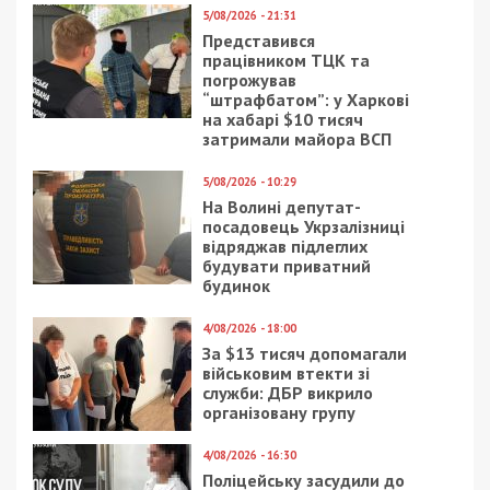
Интересно, что работы по замене выпуска
системы канализации подрядная организация
КП «Жилсервис-2» ДГС планирует выполнить в VI
квартале 2016 года. (Интересно, шестой квартал
– это когда?).
Дальше лучше: при составлении титульных
списков на 2017 год будет рассмотрен вопрос о
включении работ по ремонту в жилом доме №1,
корпус 1 на ж/м Тополь-3 в список, отвечают в
департаменте. Так когда же все-таки проведут
ремонт: в несуществующем шестом квартале
2016-го года или уже в году наступающем?
Пока «Жилсервис-2» ДГС только планирует
рассмотреть этот вопрос, в фекальном плену
страдают 360 семей. Нескольких детей, которые
живут в этом доме, уже госпитализировали с
интоксикацией ядовитыми испарениями. Даже
крысы ушли из подвала дома на чердак.