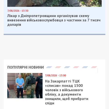
Там им ответили: по информации КП
«Жилсервис-2» Днепровского горсовета,
инженерные сети в подвальном помещении
данного дома
находятся в
удовлетворительном техническом состоянии,
течь отсутствует
.
Фото: Информатор