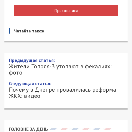
Приєднатися
Читайте також
Жители Тополя-3 утопают в фекалиях:
фото
12/12/2016 - 11:10
АЛИСА ЕФАНОВА - СПЕЦИАЛЬНО ДЛЯ
3971
49000.COM.UA
В нашу редакцию обратилась Ольга Рублёва,
представитель инициативной группы ОСМД дома
№1 на Тополе-3. По ее словам, ситуация в доме