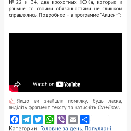
№22 и 34, два крохотных ЖЭКа, которые и
раньше со своими обязанностями не слишком
справлялись. Подробнее – в программе “Акцент”:
Якщо ви знайшли помилку, будь ласка,
виділіть фрагмент тексту та натисніть
Ctrl+Enter
.
Facebook
Telegram
Twitter
WhatsApp
Viber
Email
Поділити
Категории:
Головне за день
,
Популярні