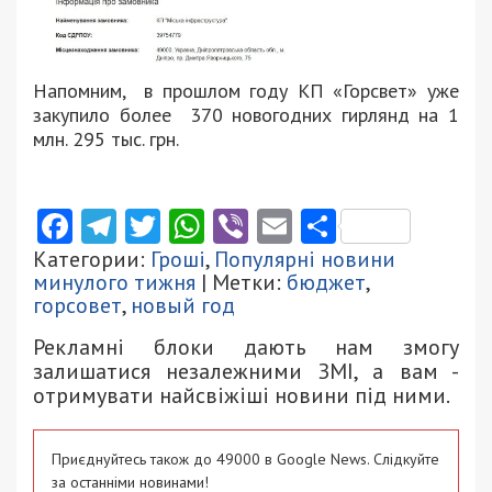
Напомним, в прошлом году КП «Горсвет» уже
закупило более 370 новогодних гирлянд на 1
млн. 295 тыс. грн.
Facebook
Telegram
Twitter
WhatsApp
Viber
Email
Поділити
Категории:
Гроші
,
Популярні новини
минулого тижня
| Метки:
бюджет
,
горсовет
,
новый год
Рекламні блоки дають нам змогу
залишатися незалежними ЗМІ, а вам -
отримувати найсвіжіші новини під ними.
Приєднуйтесь також до 49000 в Google News. Слідкуйте
за останніми новинами!