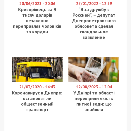
20/06/2023 - 20:06
27/01/2022 - 12:59
Криворіжець за 9
“Я за дружбу с
тисяч доларів
Россией”, – депутат
незаконно
Днепропетровского
переправляв чоловіків
облсовета сделал
за кордон
скандальное
заявление
21/03/2020 - 14:43
12/08/2023 - 12:04
Коронавирус в Днепре:
У Дніпрі та області
остановят ли
перевірили якість
общественный
питної води: що
транспорт
знайшли