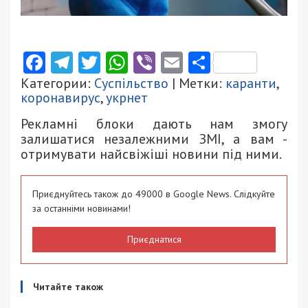
Facebook
Telegram
Twitter
WhatsApp
Viber
Email
Поділити
Категории:
Суспільство
| Метки:
каранти
,
коронавирус
,
укрнет
Рекламні блоки дають нам змогу
залишатися незалежними ЗМІ, а вам -
отримувати найсвіжіші новини під ними.
Приєднуйтесь також до 49000 в Google News. Слідкуйте
за останніми новинами!
Приєднатися
Читайте також