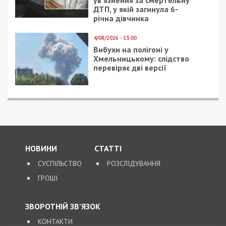
ув’язнення за смертельну
ДТП, у якій загинула 6-
річна дівчинка
4/08/2026 - 15:00
Вибухи на полігоні у
Хмельницькому: слідство
перевіряє дві версії
НОВИНИ
СТАТТІ
СУСПІЛЬСТВО
РОЗСЛІДУВАННЯ
ГРОШІ
ЗВОРОТНІЙ ЗВ’ЯЗОК
КОНТАКТИ