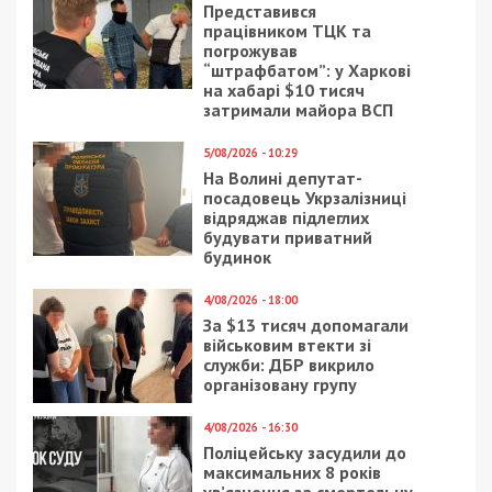
Представився
працівником ТЦК та
погрожував
“штрафбатом”: у Харкові
на хабарі $10 тисяч
затримали майора ВСП
5/08/2026 - 10:29
На Волині депутат-
посадовець Укрзалізниці
відряджав підлеглих
будувати приватний
будинок
4/08/2026 - 18:00
За $13 тисяч допомагали
військовим втекти зі
служби: ДБР викрило
організовану групу
4/08/2026 - 16:30
Поліцейську засудили до
максимальних 8 років