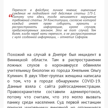
Перепост в фейсбуке, личное мнение, оценочные
суждения не подпадают под действие статьи 173-1.
Потому что здесь тогда начинается нарушение
требований статьи 34 Конституции, согласно которой
каждый имеет право собирать, хранить и
распространять информацию, кроме случаев,
предусмотренных законом. Это не тот случай. Тем
более, когда перед нами перепост, а не распространение
с нуля созданной информации, – отметил Сафаров.
Похожий на случай в Днепре был инцидент в
Винницкой области. Там в распространении
ложных слухов о коронавирусе обвиняли
учительницу биологии из города Хмельник Ольгу
Кулинич. В двух Viber-группах женщина написала
о том, что в городе обнаружили COVID-19.
Данные взяла с сайта райгосадминистрации.
Правоохранители составили админпротокол,
потому что считали, что это могло вызвать
панику среди населения. Суд первой инстанции
признал учительницу виновной, но ограничился