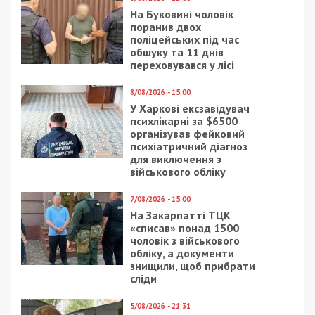
На Буковині чоловік
поранив двох
поліцейських під час
обшуку та 11 днів
переховувався у лісі
8/08/2026 - 15:00
У Харкові ексзавідувач
психлікарні за $6500
організував фейковий
психіатричний діагноз
для виключення з
військового обліку
7/08/2026 - 15:00
На Закарпатті ТЦК
«списав» понад 1500
чоловік з військового
обліку, а документи
знищили, щоб прибрати
сліди
5/08/2026 - 21:31