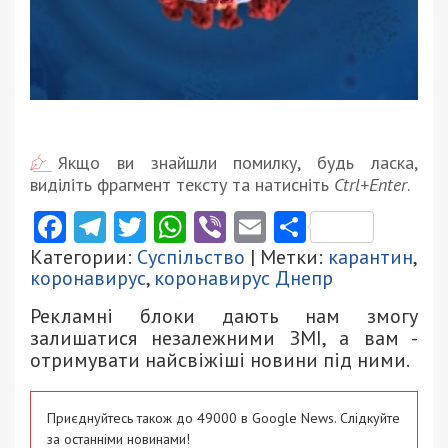
Якщо ви знайшли помилку, будь ласка,
виділіть фрагмент тексту та натисніть
Ctrl+Enter
.
Facebook
Telegram
Twitter
WhatsApp
Viber
Email
Поділити
Категории:
Суспільство
| Метки:
карантин
,
коронавирус
,
коронавирус Днепр
Рекламні блоки дають нам змогу
залишатися незалежними ЗМІ, а вам -
отримувати найсвіжіші новини під ними.
Приєднуйтесь також до 49000 в Google News. Слідкуйте
за останніми новинами!