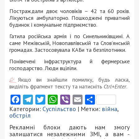
Постраждали двоє чоловіків – 42 та 60 років.
Лікуються амбулаторно. Пошкоджені приватний
будинок і комунальне підприємство.
Гатила російська армія і по Синельниківщині. А
саме Межівській, Новопавлівській та Слов’янській
громадах. Застосовувала КАБи та безпілотники.
Понівечені інфраструктура й фермерське
господарство. Люди вціліли.
Якщо ви знайшли помилку, будь ласка,
виділіть фрагмент тексту та натисніть
Ctrl+Enter
.
Facebook
Telegram
Twitter
WhatsApp
Viber
Email
Поділити
Категории:
Суспільство
| Метки:
війна
,
обстріл
Рекламні блоки дають нам змогу
залишатися незалежними ЗМІ, а вам -