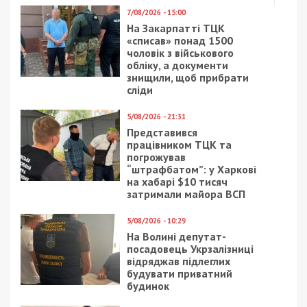
7/08/2026 - 15:00
На Закарпатті ТЦК
«списав» понад 1500
чоловік з військового
обліку, а документи
знищили, щоб прибрати
сліди
5/08/2026 - 21:31
Представився
працівником ТЦК та
погрожував
“штрафбатом”: у Харкові
на хабарі $10 тисяч
затримали майора ВСП
5/08/2026 - 10:29
На Волині депутат-
посадовець Укрзалізниці
відряджав підлеглих
будувати приватний
будинок