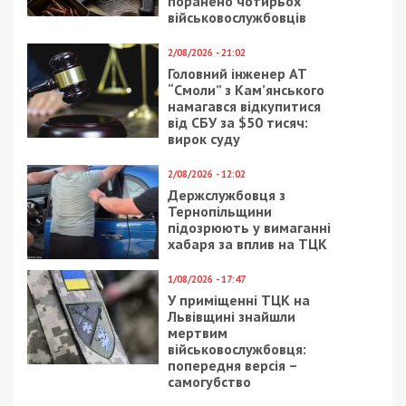
поранено чотирьох
військовослужбовців
2/08/2026 - 21:02
Головний інженер АТ
“Смоли” з Кам’янського
намагався відкупитися
від СБУ за $50 тисяч:
вирок суду
2/08/2026 - 12:02
Держслужбовця з
Тернопільщини
підозрюють у вимаганні
хабаря за вплив на ТЦК
1/08/2026 - 17:47
У приміщенні ТЦК на
Львівщині знайшли
мертвим
військовослужбовця:
попередня версія –
самогубство