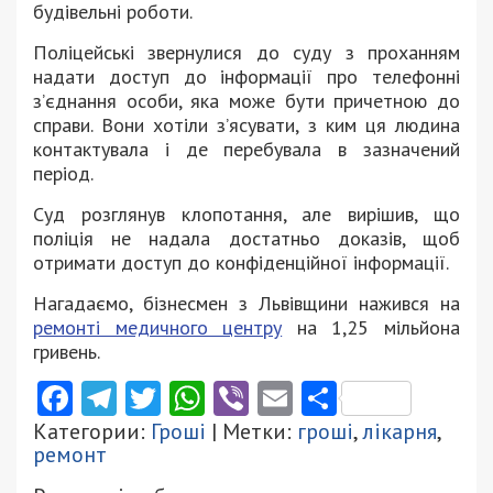
будівельні роботи.
Поліцейські звернулися до суду з проханням
надати доступ до інформації про телефонні
з’єднання особи, яка може бути причетною до
справи. Вони хотіли з’ясувати, з ким ця людина
контактувала і де перебувала в зазначений
період.
Суд розглянув клопотання, але вирішив, що
поліція не надала достатньо доказів, щоб
отримати доступ до конфіденційної інформації.
Нагадаємо, бізнесмен з Львівщини нажився на
ремонті медичного центру
на 1,25 мільйона
гривень.
Facebook
Telegram
Twitter
WhatsApp
Viber
Email
Поділити
Категории:
Гроші
| Метки:
гроші
,
лікарня
,
ремонт