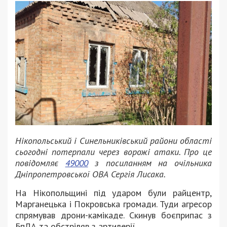
Нікопольський і Синельниківський райони області
сьогодні потерпали через ворожі атаки. Про це
повідомляє
49000
з посиланням на очільника
Дніпропетровської ОВА Сергія Лисака.
На Нікопольщині під ударом були райцентр,
Марганецька і Покровська громади. Туди агресор
спрямував дрони-камікаде. Скинув боєприпас з
БпЛА та обстріляв з артилерії.