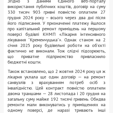
Згідно з даними Єдиного веб-порталу
використання публічних коштів, договір на суму
330 тисяч 903 гривні повністю оплатили 27
грудня 2024 року – всього через два дні після
його підписання. У призначенні платежу йшлося
про капітальний ремонт приміщень на першому
поверсі будівлі КНМП «Лікарня інтенсивного
лікування “Кременчуцька”». Однак станом на 2
січня 2025 року будівельні роботи на об’єкті
фактично не виконали. Тож слідчі підозрюють,
що приватне підприємство привласнило
бюджетні кошти.
Також встановлено, що 2 жовтня 2024 року ця ж
лікарня уклала ще один договір — на ремонт
санвузлів з врахуванням потреб осіб з
інвалідністю. Цей контракт повністю оплатили
двома траншами — 28 листопада і 20 грудня на
загальну суму майже 192 тисячі гривень. Обидва
ремонти мали виконуватись у приміщеннях на
одному поверсі, де наразі тривають інші