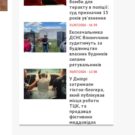
бомби для
теракту в поліції:
суд призначив 15
років ув’язнення
31/07/2026 - 16:30
Ексначальника
ДСНС Вінниччини
судитимуть за
будівництво
власних будинків
силами
рятувальників
30/07/2026 - 12:00
У Дніпрі
затримали
тікток-блогера,
який публікував
місця роботи
ТЦК, та
продавця
фіктивних
меддовідок