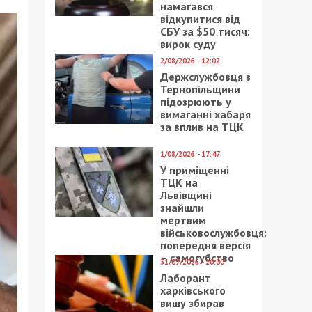
намагався
відкупитися від
СБУ за $50 тисяч:
вирок суду
2/08/2026 - 12:02
Держслужбовця з
Тернопільщини
підозрюють у
вимаганні хабаря
за вплив на ТЦК
1/08/2026 - 17:47
У приміщенні
ТЦК на
Львівщині
знайшли
мертвим
військовослужбовця:
попередня версія
– самогубство
31/07/2026 - 20:00
Лаборант
харківського
вишу збирав