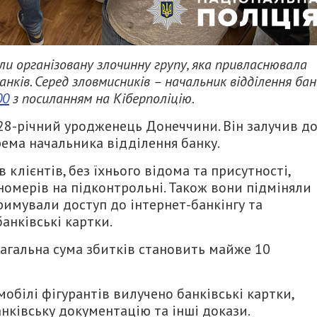
ли організовану злочинну групу, яка привласнювала
нків. Серед зловмисників – начальник відділення бан
00
з посиланням на Кіберполіцію.
 28-річний уродженець Донеччини. Він залучив д
рема начальника відділення банку.
клієнтів, без їхнього відома та присутності,
номерів на підконтрольні. Також вони підміняли
римували доступ до інтернет-банкінгу та
анківські картки.
Загальна сума збитків становить майже 10
обілі фігурантів вилучено банківські картки,
анківську документацію та інші докази.