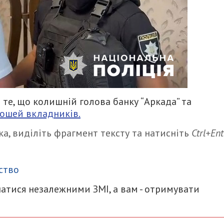
те, що колишній голова банку “Аркада” та
рошей вкладників.
а, виділіть фрагмент тексту та натисніть
Ctrl+Ent
итися
ство
атися незалежними ЗМІ, а вам - отримувати