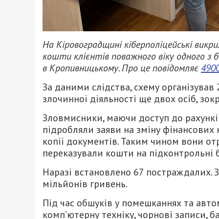
На Кіровоградщині кіберполіцейські викри
кошти клієнтів поважного віку одного з ба
в Кропивницькому. Про це повідомляє
490
За даними слідства, схему організував
злочинної діяльності ще двох осіб, зок
Зловмисники, маючи доступ до рахунків 
підробляли заяви на зміну фінансових 
копії документів. Таким чином вони от
переказували кошти на підконтрольні б
Наразі встановлено 67 постраждалих. 
мільйонів гривень.
Під час обшуків у помешканнях та автом
комп’ютерну техніку, чорнові записи, б