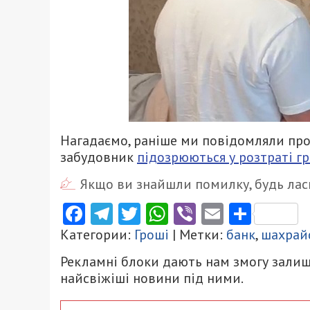
Нагадаємо, раніше ми повідомляли про 
забудовник
підозрюються у розтраті г
Якщо ви знайшли помилку, будь ласк
Facebook
Telegram
Twitter
WhatsApp
Viber
Email
Поділ
Категории:
Гроші
| Метки:
банк
,
шахрай
Рекламні блоки дають нам змогу залиш
найсвіжіші новини під ними.