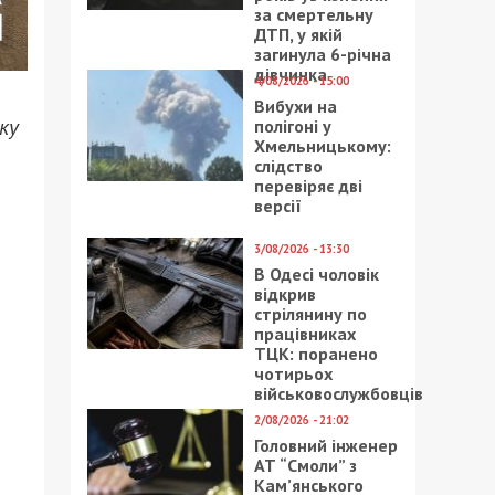
за смертельну
ДТП, у якій
загинула 6-річна
дівчинка
4/08/2026 - 15:00
Вибухи на
ку
полігоні у
Хмельницькому:
слідство
перевіряє дві
о
версії
3/08/2026 - 13:30
В Одесі чоловік
відкрив
стрілянину по
працівниках
ТЦК: поранено
чотирьох
військовослужбовців
2/08/2026 - 21:02
Головний інженер
АТ “Смоли” з
Кам’янського