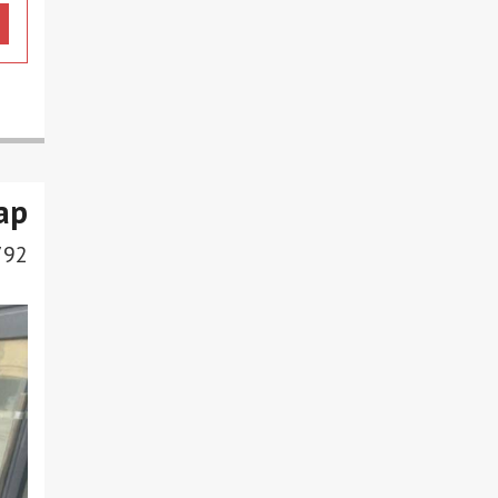
ар
792