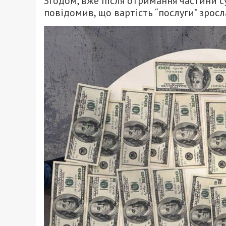
Згодом, вже після отримання частини су
повідомив, що вартість “послуги” зросл