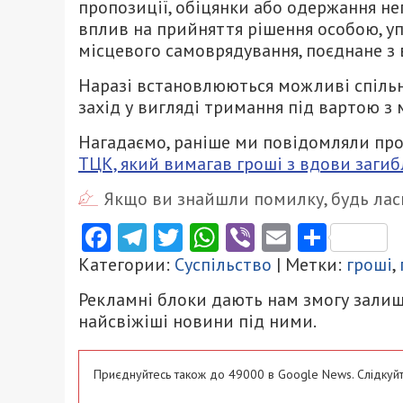
пропозиції, обіцянки або одержання не
вплив на прийняття рішення особою, 
місцевого самоврядування, поєднане з 
Наразі встановлюються можливі спільн
захід у вигляді тримання під вартою з
Нагадаємо, раніше ми повідомляли про
ТЦК, який вимагав гроші з вдови загиб
Якщо ви знайшли помилку, будь ласк
Facebook
Telegram
Twitter
WhatsApp
Viber
Email
Поділ
Категории:
Суспільство
| Метки:
гроші
,
Рекламні блоки дають нам змогу залиш
найсвіжіші новини під ними.
Приєднуйтесь також до 49000 в Google News. Слідкуйт