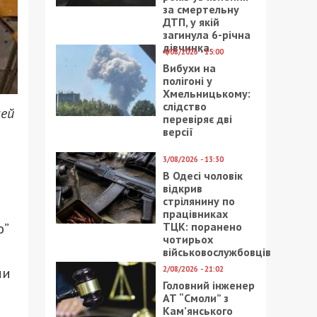
за смертельну
ДТП, у якій
загинула 6-річна
дівчинка
4/08/2026 - 15:00
Вибухи на
полігоні у
Хмельницькому:
слідство
шей
перевіряє дві
версії
3/08/2026 - 13:30
В Одесі чоловік
відкрив
стрілянину по
працівниках
ТЦК: поранено
ю”
чотирьох
військовослужбовців
2/08/2026 - 21:02
ми
Головний інженер
АТ “Смоли” з
Кам’янського