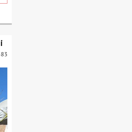
і
583