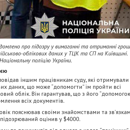
ідомлено про підозру у вимаганні та отриманні гро
військово-облікових даних у ТЦК та СП на Київщині.
Національну поліцію України.
ією
повідав іншим працівникам суду, які отримували
их даних, що може “допомогти” їм пройти всі
овий облік. Він гарантував, що з його “допомого
рмлення всіх документів.
овік пояснював своїми знайомствами та зв’язка
 підозрюваний оцінив у $4000.