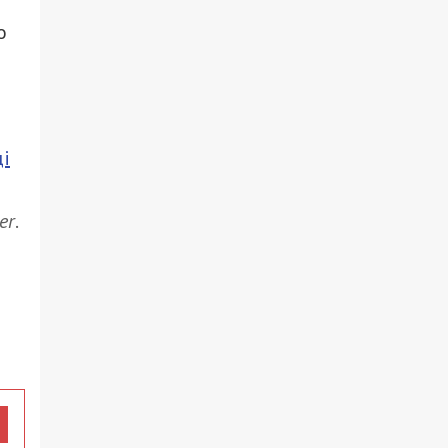
о
і
er
.