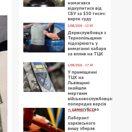
намагався
відкупитися від
СБУ за $50 тисяч:
вирок суду
2/08/2026 - 12:02
Держслужбовця з
Тернопільщини
підозрюють у
вимаганні хабаря
за вплив на ТЦК
1/08/2026 - 17:47
У приміщенні
ТЦК на
Львівщині
знайшли
мертвим
військовослужбовця:
попередня версія
– самогубство
31/07/2026 - 20:00
Лаборант
харківського
вишу збирав