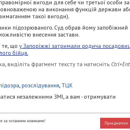
правомірної вигоди для себе чи третьої особи за
уповноваженою на виконання функцій держави аб
вимаганням такої вигоди).
ики підозрюваного. Суд обрав йому запобіжний
 можливістю внесення застави.
 те, що
у Запоріжжі затримали родича посадовиц
лого бійця.
а, виділіть фрагмент тексту та натисніть
Ctrl+Ent
итися
підозра
,
розслідування
,
ТЦК
атися незалежними ЗМІ, а вам - отримувати
е за останніми новинами!
Приєднатися