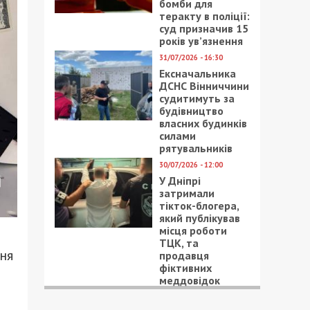
бомби для
теракту в поліції:
суд призначив 15
років ув’язнення
31/07/2026 - 16:30
Ексначальника
ДСНС Вінниччини
судитимуть за
будівництво
власних будинків
силами
рятувальників
30/07/2026 - 12:00
У Дніпрі
затримали
тікток-блогера,
який публікував
місця роботи
ТЦК, та
ня
продавця
фіктивних
меддовідок