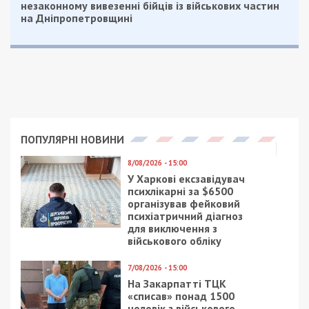
Синельниківський район
Від ворожих ударів потерпав і Синельниківський
район. По Раївській громаді ворог вдарив КАБом
– там загорілася трава.
За уточненою інформацією, вночі на район
агресор спрямував безпілотник та КАБ. Влучив по
Маломихайлівській та Великомихайлівській
громадах. Понівечені будівля, що не
експлуатувалася, автобусна зупинка та автівки.
Криворізький район
По Зеленодольській громаді Криворізького
району противник вдарив FPV-дроном.
Обійшлося без загиблих і постраждалих.