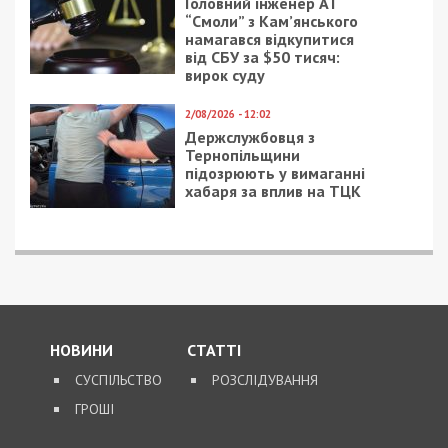
14/11/2022 - 11:24
4/06/2022 - 17:49
Кирилівка та Затока:
В ЕС готовятся
як готелям через суд
признать
компенсувати збитки
водительские права
від війни – поради
украинских беженцев
експертів
18/02/2021 - 17:00
17/01/2019 - 18:05
В Днепре у женщин,
Сбежавших из
которых избивают
больницы подростков
мужья, появился дом и
благополучно нашли
безопасное место:
видео