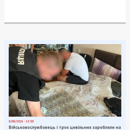
Травмована 63-річна жінка – вона лікуватиметься
амбулаторно.
Сталися пожежі. Пошкоджені адмінбудівля,
інфраструктура, 2 приватні будинки, 3
господарські споруди, одна – знищена. Зачепило
газогін.