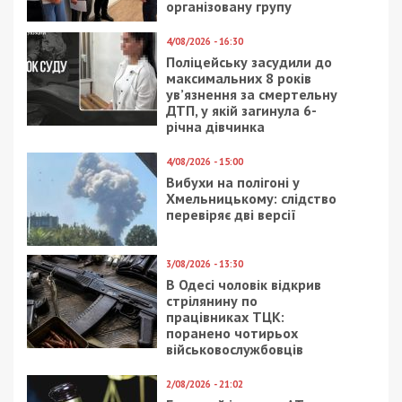
Предыдущая статья:
Керівники лікарні імені Мечникова
використали представника омбудсмена
задля власного піару
Следующая статья:
Працівник столичного суду вимагав гроші
з колег за “допомогу” з оновленням даних
у ТЦК
СУСПІЛЬСТВО