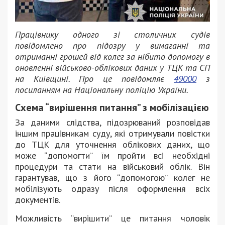
Працівнику одного зі столичних судів
повідомлено про підозру у вимаганні та
отриманні грошей від колег за нібито допомогу в
оновленні військово-облікових даних у ТЦК та СП
на Київщині. Про це повідомляє
49000
з
посиланням на Національну поліцію України.
Схема “вирішення питання” з мобілізацією
За даними слідства, підозрюваний розповідав
іншим працівникам суду, які отримували повістки
до ТЦК для уточнення облікових даних, що
може “допомогти” їм пройти всі необхідні
процедури та стати на військовий облік. Він
гарантував, що з його “допомогою” колег не
мобілізують одразу після оформлення всіх
документів.
Можливість “вирішити” це питання чоловік