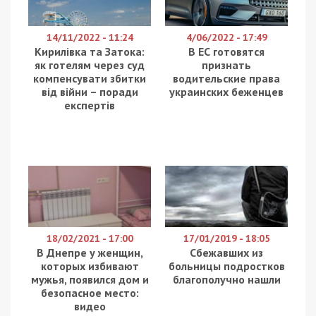
Армія РФ продовжує атакувати райони
Дніпропетровщини. Вдень 14 липня 2025 року під
ворожими ударами були громади Нікопольського,
Синельниківського і Криворізького районів. Про це
повідомляє
49000
з посиланням на
Дніпропетровську обласну військову
адміністрацію.
Нікопольський район
Вдень 14 липня агресор атакував Нікопольський
район FPV-дронами та артилерією. Поцілив по
Нікополю, Марганецькій, Мирівській та
Покровській громадах.