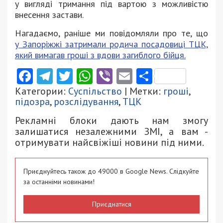
у вигляді тримання під вартою з можливістю
внесення застави.
Нагадаємо, раніше ми повідомляли про те, що
у Запоріжжі затримали родича посадовиці ТЦК,
який вимагав гроші з вдови загиблого бійця.
Facebook
Telegram
Twitter
WhatsApp
Viber
Email
Поділити
Категории:
Суспільство
| Метки:
гроші
,
підозра
,
розслідування
,
ТЦК
Рекламні блоки дають нам змогу
залишатися незалежними ЗМІ, а вам -
отримувати найсвіжіші новини під ними.
Приєднуйтесь також до 49000 в Google News. Слідкуйте
за останніми новинами!
Приєднатися