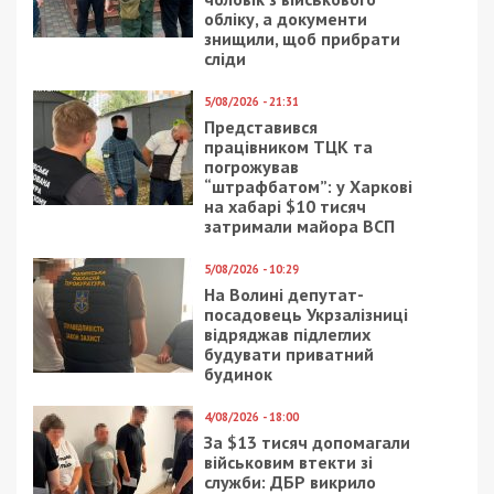
Нагадаємо, раніше ми повідомляли про те, що
ворог вночі атакував Дніпропетровську область
безпілотниками.
Facebook
Telegram
Twitter
WhatsApp
Viber
Email
Поділити
Категории:
Суспільство
| Метки:
війна
,
обстріл
Рекламні блоки дають нам змогу
залишатися незалежними ЗМІ, а вам -
отримувати найсвіжіші новини під ними.
Приєднуйтесь також до 49000 в Google News. Слідкуйте
за останніми новинами!
Приєднатися
Читайте також