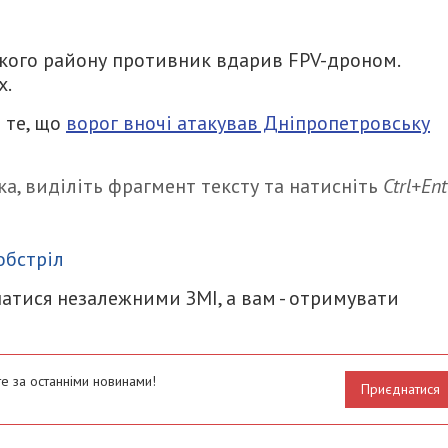
кого району противник вдарив FPV-дроном.
х.
 те, що
ворог вночі атакував Дніпропетровську
а, виділіть фрагмент тексту та натисніть
Ctrl+Ent
итися
обстріл
атися незалежними ЗМІ, а вам - отримувати
е за останніми новинами!
Приєднатися