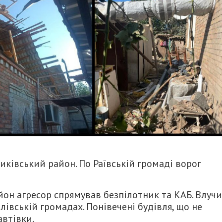
иківський район. По Раївській громаді ворог
йон агресор спрямував безпілотник та КАБ. Влуч
вській громадах. Понівечені будівля, що не
автівки.