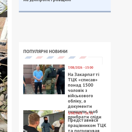
ПОПУЛЯРНІ НОВИНИ
7/08/2026 - 15:00
На Закарпатті
ТЦК «списав»
понад 1500
чоловік з
військового
обліку, а
документи
знищили, щоб
5/08/2026 - 21:31
прибрати сліди
Представився
працівником ТЦК
та погрожував