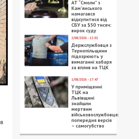
АТ “Смоли” з
Кам’янського
намагався
відкупитися від
СБУ за $50 тисяч:
вирок суду
2/08/2026 - 12:02
Держслужбовця з
Тернопільщини
підозрюють у
вимаганні хабаря
за вплив на ТЦК
1/08/2026 - 17:47
У приміщенні
ТЦК на
Львівщині
знайшли
мертвим
військовослужбовця:
попередня версія
ив
– самогубство