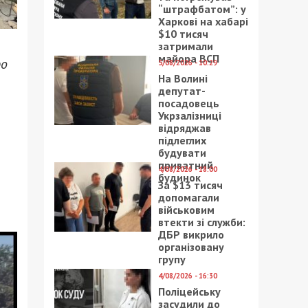
“штрафбатом”: у
Харкові на хабарі
$10 тисяч
затримали
майора ВСП
ро
5/08/2026 - 10:29
На Волині
депутат-
посадовець
Укрзалізниці
відряджав
підлеглих
будувати
приватний
4/08/2026 - 18:00
будинок
За $13 тисяч
допомагали
військовим
втекти зі служби:
ДБР викрило
організовану
групу
4/08/2026 - 16:30
Поліцейську
засудили до