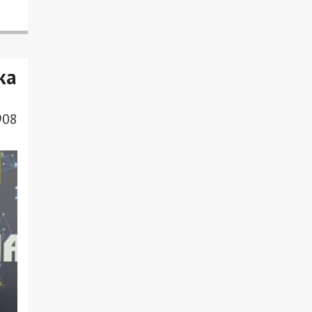
ка
908