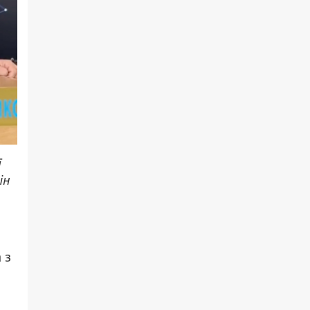
ї
ін
 з