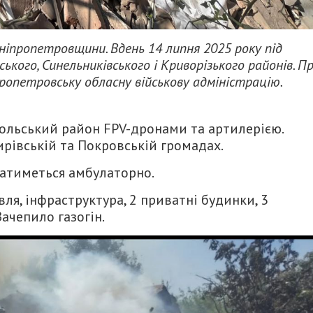
іпропетровщини. Вдень 14 липня 2025 року під
кого, Синельниківського і Криворізького районів. П
ропетровську обласну військову адміністрацію.
польський район FPV-дронами та артилерією.
рівській та Покровській громадах.
ватиметься амбулаторно.
ля, інфраструктура, 2 приватні будинки, 3
Зачепило газогін.