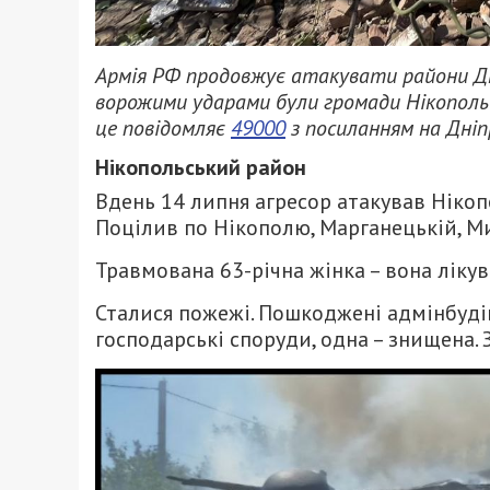
Армія РФ продовжує атакувати райони Дн
ворожими ударами були громади Нікопольсь
це повідомляє
49000
з посиланням на Дніп
Нікопольський район
Вдень 14 липня агресор атакував Ніко
Поцілив по Нікополю, Марганецькій, Ми
Травмована 63-річна жінка – вона ліку
Сталися пожежі. Пошкоджені адмінбудів
господарські споруди, одна – знищена. 