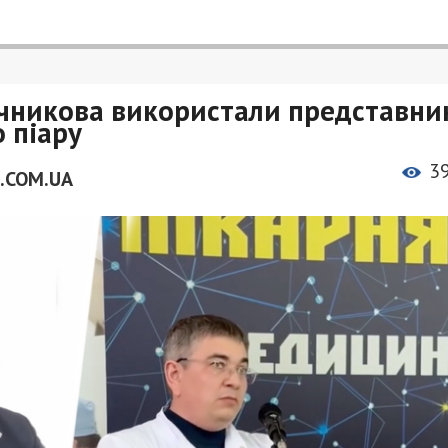
ечникова використали представни
 піару
3
.COM.UA