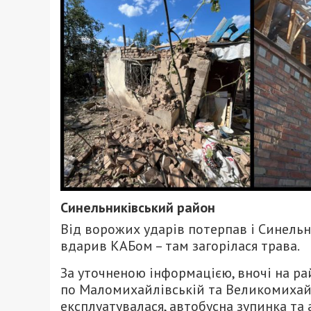
Синельниківський район
Від ворожих ударів потерпав і Синельн
вдарив КАБом – там загорілася трава.
За уточненою інформацією, вночі на ра
по Маломихайлівській та Великомихайлі
експлуатувалася, автобусна зупинка та 