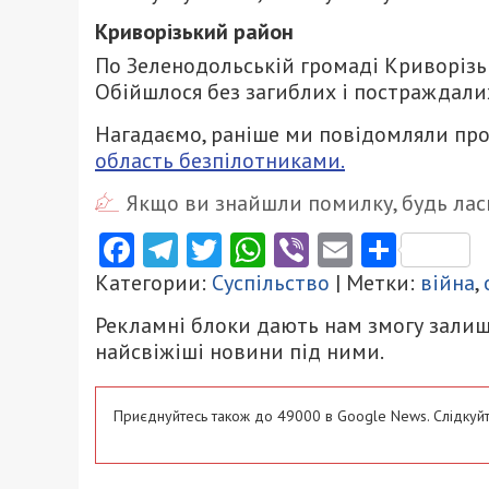
Криворізький район
По Зеленодольській громаді Криворізь
Обійшлося без загиблих і постраждали
Нагадаємо, раніше ми повідомляли про
область безпілотниками.
Якщо ви знайшли помилку, будь ласк
Facebook
Telegram
Twitter
WhatsApp
Viber
Email
Поділ
Категории:
Суспільство
| Метки:
війна
,
Рекламні блоки дають нам змогу залиш
найсвіжіші новини під ними.
Приєднуйтесь також до 49000 в Google News. Слідкуйт