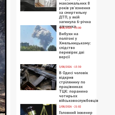
максимальних 8
років ув’язнення
за смертельну
ДТП, у якій
загинула 6-річна
дівчинка
4/08/2026 - 15:00
Вибухи на
полігоні у
Хмельницькому:
слідство
перевіряє дві
версії
3/08/2026 - 13:30
В Одесі чоловік
відкрив
стрілянину по
працівниках
ТЦК: поранено
чотирьох
військовослужбовців
2/08/2026 - 21:02
Головний інженер