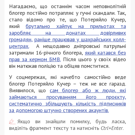
Нагадаємо, що останнім часом неповнолітній
блогер постійно потрапляє у гучні скандали. Так,
стало відомо про те, що Потеряйло Кучер,
який
брутально хайпує на прильотах та
заробляє на донатах довірливих
громадян,
раніше працював у шахрайських колл-
центрах.
А нещодавно дніпровські патрульні
затримали 16-річного блогера,
який катався без
прав за кермом БМВ.
Після цього у своїх відео
він матюкав поліцію та обіцяв помститися.
У соцмережах, які начебто самостійно веде
блогер Потеряйло Кучер – теж не все гаразд.
Виявилося, що
сам блогер або ж люди, які
займаються просуванням його проєкту,
систематично збільшують кількість підписників
за допомогою штучно створених акаунтів.
Якщо ви знайшли помилку, будь ласка,
виділіть фрагмент тексту та натисніть
Ctrl+Enter
.