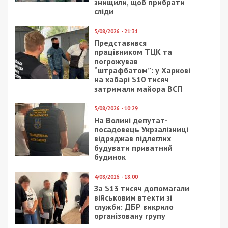
знищили, щоб прибрати
сліди
5/08/2026 - 21:31
Представився
працівником ТЦК та
погрожував
“штрафбатом”: у Харкові
на хабарі $10 тисяч
затримали майора ВСП
5/08/2026 - 10:29
На Волині депутат-
посадовець Укрзалізниці
відряджав підлеглих
будувати приватний
будинок
4/08/2026 - 18:00
За $13 тисяч допомагали
військовим втекти зі
служби: ДБР викрило
організовану групу