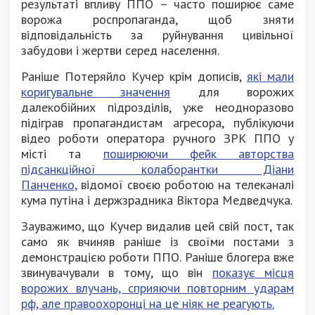
результаті впливу ППО – часто поширює саме
ворожа роспропаганда, щоб зняти
відповідальність за руйнування цивільної
забудови і жертви серед населення.
Раніше Потеряйло Кучер крім дописів,
які мали
коригувальне значення
для ворожих
далекобійних підрозділів, уже неодноразово
підіграв пропагандистам агресора, публікуючи
відео роботи оператора ручного ЗРК ППО у
місті та
поширюючи фейк авторства
підсанкційної колаборантки Діани
Панченко,
відомої своєю роботою на телеканалі
кума путіна і держзрадника Віктора Медведчука.
Зауважимо, що Кучер видалив цей свій пост, так
само як вчиняв раніше із своїми постами з
демонстрацією роботи ППО. Раніше блогера вже
звинувачували в тому, що він
показує місця
ворожих влучань, сприяючи повторним ударам
рф, але правоохоронці на це ніяк не реагують.