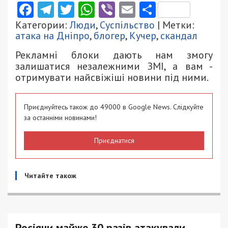
Facebook
Telegram
Twitter
WhatsApp
Viber
Email
Поділити
Категории:
Люди
,
Суспільство
| Метки:
атака на Дніпро
,
блогер
,
Кучер
,
скандал
Рекламні блоки дають нам змогу
залишатися незалежними ЗМІ, а вам -
отримувати найсвіжіші новини під ними.
Приєднуйтесь також до 49000 в Google News. Слідкуйте
за останніми новинами!
Приєднатися
Читайте також
Росіяни майже 30 разів атакували