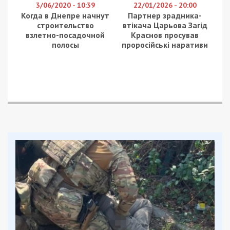
3/06/2020 - 10:39
22/01/2026 - 20:00
Когда в Днепре начнут
Партнер зрадника-
строительство
втікача Царьова Загід
взлетно-посадочной
Краснов просував
полосы
проросійські наративи