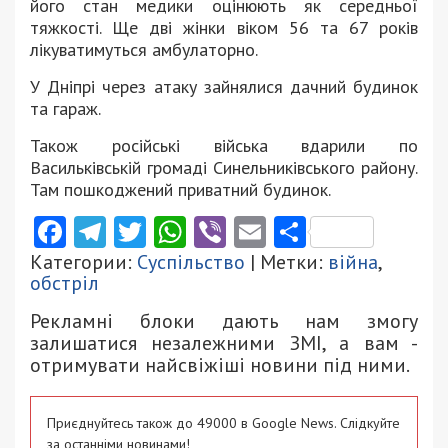
його стан медики оцінюють як середньої
тяжкості. Ще дві жінки віком 56 та 67 років
лікуватимуться амбулаторно.
У Дніпрі через атаку зайнялися дачний будинок
та гараж.
Також російські війська вдарили по
Васильківській громаді Синельниківського району.
Там пошкоджений приватний будинок.
Facebook
Telegram
Twitter
WhatsApp
Viber
Email
Поділити
Категории:
Суспільство
| Метки:
війна
,
обстріл
Рекламні блоки дають нам змогу
залишатися незалежними ЗМІ, а вам -
отримувати найсвіжіші новини під ними.
Приєднуйтесь також до 49000 в Google News. Слідкуйте
за останніми новинами!