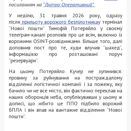
посиланням на
“Дніпро Оперативний”.
У неділю, 31 травня 2026 року, одразу
після
прильоту ворожого безпілотника
у термінал
“Нової пошти” Тимофій Потеряйло у своєму
телеграм-каналі розповів про це всім, включно із
ворожими OSINT-розвідниками. Більше того, далі
доповнив пост про те, куди влучив “шахед”,
інформацією про розташовані поруч
“резервуари”.
На цьому Потеряйло Кучер не зупинився:
провину за руйнування на постраждалому
відділенні логістичної компанії і за пожежу, яку
бачило чи не все місто, він фактично переклав на
наших оборонців неба, опублікувавши у цьому ж
дописі, що нібито це ППО підбило ворожий
БПЛА і він впав на вантажне відділення “Нової
пошти”.