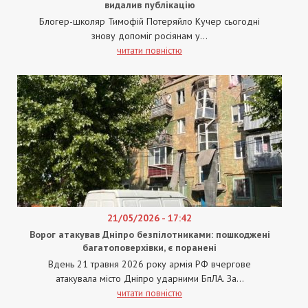
видалив публікацію
Блогер-школяр Тимофій Потеряйло Кучер сьогодні
знову допоміг росіянам у...
читати повністю
21/05/2026 - 17:42
Ворог атакував Дніпро безпілотниками: пошкоджені
багатоповерхівки, є поранені
Вдень 21 травня 2026 року армія РФ вчергове
атакувала місто Дніпро ударними БпЛА. За...
читати повністю