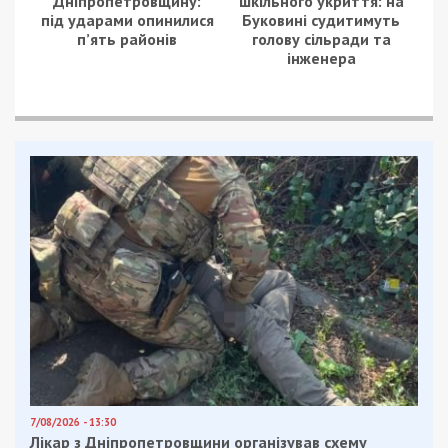
Дніпропетровщину:
шкільного укриття: на
під ударами опинилися
Буковині судитимуть
п’ять районів
голову сільради та
інженера
7/08/2026 - 13:30
Лікар з Дніпропетровщини організував схему