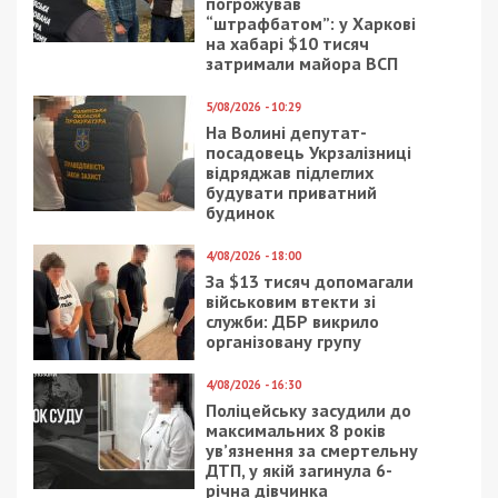
погрожував
“штрафбатом”: у Харкові
на хабарі $10 тисяч
затримали майора ВСП
5/08/2026 - 10:29
На Волині депутат-
посадовець Укрзалізниці
відряджав підлеглих
будувати приватний
будинок
4/08/2026 - 18:00
За $13 тисяч допомагали
військовим втекти зі
служби: ДБР викрило
організовану групу
4/08/2026 - 16:30
Поліцейську засудили до
максимальних 8 років
ув’язнення за смертельну
ДТП, у якій загинула 6-
річна дівчинка