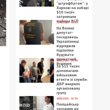
“штрафбатом”: у
Харкові на хабарі
$10 тисяч
затримали
майора ВСП
5/08/2026 - 10:29
На Волині
депутат-
посадовець
Укрзалізниці
відряджав
підлеглих
будувати
приватний
4/08/2026 - 18:00
будинок
За $13 тисяч
допомагали
військовим
втекти зі служби:
ДБР викрило
організовану
групу
4/08/2026 - 16:30
Поліцейську
засудили до