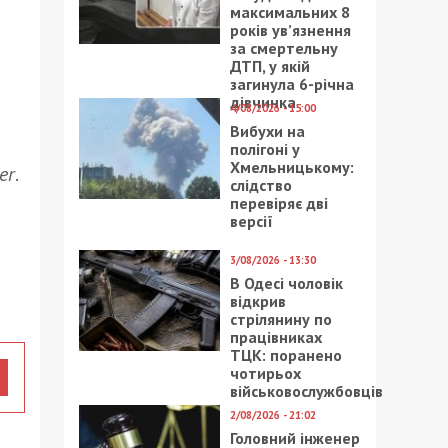
максимальних 8
років ув’язнення
за смертельну
ДТП, у якій
загинула 6-річна
дівчинка
4/08/2026 - 15:00
Вибухи на
полігоні у
Хмельницькому:
er
.
слідство
перевіряє дві
версії
3/08/2026 - 13:30
В Одесі чоловік
відкрив
стрілянину по
працівниках
ТЦК: поранено
чотирьох
військовослужбовців
2/08/2026 - 21:02
Головний інженер