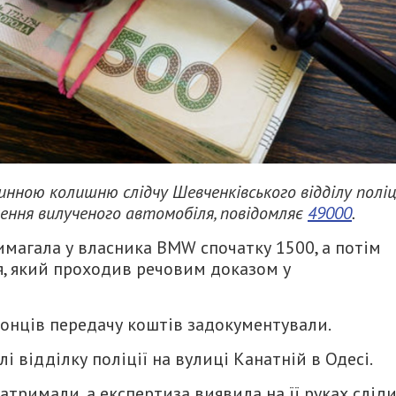
нною колишню слідчу Шевченківського відділу поліці
ення вилученого автомобіля, повідомляє
49000
.
вимагала у власника BMW спочатку 1500, а потім
я, який проходив речовим доказом у
ронців передачу коштів задокументували.
і відділку поліції на вулиці Канатній в Одесі.
атримали, а експертиза виявила на її руках слід