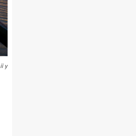
ї у
и