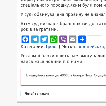
спеціального порошку, яким були поміч
У суді обвинувачена провину не визнала
Втім суд визнав зібрані докази достатн
років за ґратами.
Facebook
Telegram
Twitter
WhatsApp
Viber
Email
Поділ
Категории:
Гроші
| Метки:
поліцейська
,
Рекламні блоки дають нам змогу залиш
найсвіжіші новини під ними.
Приєднуйтесь також до 49000 в Google News. Слідкуйт
Читайте також