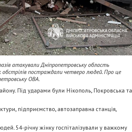
 разів атакували Дніпропетровську область
к обстрілів постраждали четверо людей. Про це
петровську ОВА.
йону. Під ударами були Нікополь, Покровська та
ктури, підприємство, автозаправна станція,
дей. 54-річну жінку госпіталізували у важкому