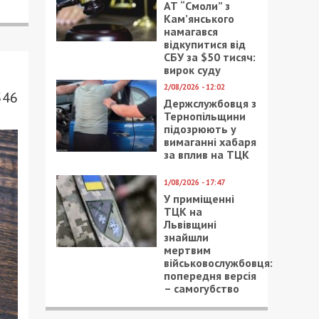
АТ “Смоли” з
Кам’янського
намагався
відкупитися від
СБУ за $50 тисяч:
вирок суду
2/08/2026 - 12:02
546
Держслужбовця з
Тернопільщини
підозрюють у
вимаганні хабаря
за вплив на ТЦК
1/08/2026 - 17:47
У приміщенні
ТЦК на
Львівщині
знайшли
мертвим
військовослужбовця:
попередня версія
– самогубство