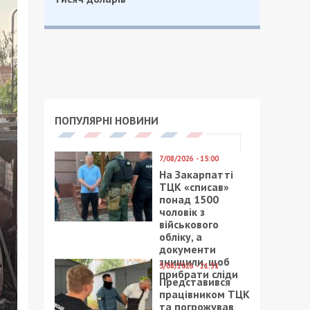
ПОПУЛЯРНІ НОВИНИ
7/08/2026 - 15:00
На Закарпатті
ТЦК «списав»
понад 1500
чоловік з
військового
обліку, а
документи
знищили, щоб
5/08/2026 - 21:31
прибрати сліди
Представився
працівником ТЦК
та погрожував