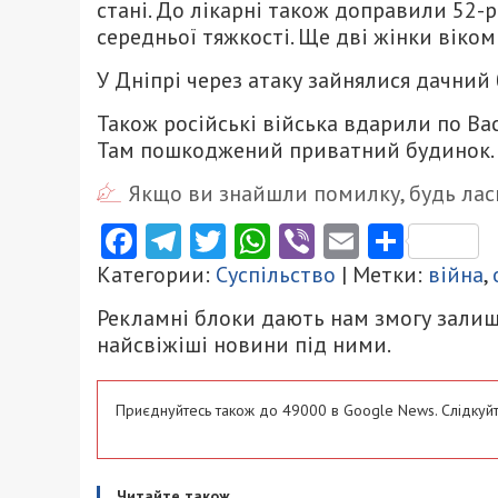
стані. До лікарні також доправили 52-
середньої тяжкості. Ще дві жінки віком
У Дніпрі через атаку зайнялися дачний 
Також російські війська вдарили по Ва
Там пошкоджений приватний будинок.
Якщо ви знайшли помилку, будь ласк
Facebook
Telegram
Twitter
WhatsApp
Viber
Email
Поділ
Категории:
Суспільство
| Метки:
війна
,
Рекламні блоки дають нам змогу залиш
найсвіжіші новини під ними.
Приєднуйтесь також до 49000 в Google News. Слідкуйт
Читайте також