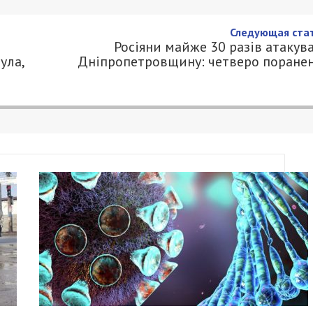
Следующая стат
Росіяни майже 30 разів атакув
ула,
Дніпропетровщину: четверо поране