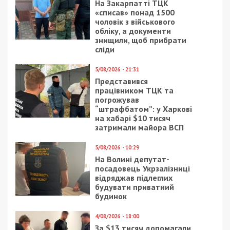
На Закарпатті ТЦК
«списав» понад 1500
чоловік з військового
обліку, а документи
знищили, щоб прибрати
сліди
5/08/2026 - 21:31
Представився
працівником ТЦК та
погрожував
“штрафбатом”: у Харкові
на хабарі $10 тисяч
затримали майора ВСП
5/08/2026 - 10:29
На Волині депутат-
посадовець Укрзалізниці
відряджав підлеглих
будувати приватний
будинок
4/08/2026 - 18:00
За $13 тисяч допомагали