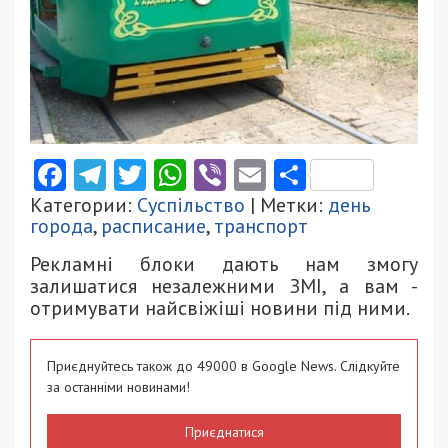
Facebook
Telegram
Twitter
WhatsApp
Viber
Email
Поділити
Категории:
Суспільство
| Метки:
день
города
,
расписание
,
транспорт
Рекламні блоки дають нам змогу
залишатися незалежними ЗМІ, а вам -
отримувати найсвіжіші новини під ними.
Приєднуйтесь також до 49000 в Google News. Слідкуйте
за останніми новинами!
Приєднатися