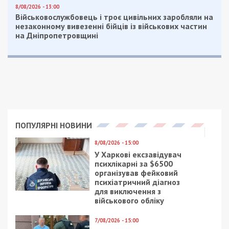
8/08/2026 - 13:00
Військовослужбовець і троє цивільних заробляли на
незаконному вивезенні бійців із військових частин
на Дніпропетровщині
ПОПУЛЯРНІ НОВИНИ
8/08/2026 - 15:00
У Харкові ексзавідувач
психлікарні за $6500
організував фейковий
психіатричний діагноз
для виключення з
військового обліку
7/08/2026 - 15:00