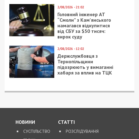
2/08/2026 - 21:02
Головний інженер АТ
“Смоли” з Кам’янського
намагався відкупитися
від СБУ за $50 тисяч:
вирок суду
2/08/2026 - 12:02
Держслужбовця з
Тернопільщини
підозрюють у вимаганні
хабаря за вплив на ТЦК
НОВИНИ
СТАТТІ
СУСПІЛЬСТВО
РОЗСЛІДУВАННЯ