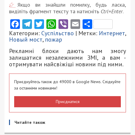
Якщо ви знайшли помилку, будь ласка,
виділіть фрагмент тексту та натисніть
Ctrl+Enter
.
Facebook
Telegram
Twitter
WhatsApp
Viber
Email
Поділити
Категории:
Суспільство
| Метки:
Интернет
,
Новый мост
,
пожар
Рекламні блоки дають нам змогу
залишатися незалежними ЗМІ, а вам -
отримувати найсвіжіші новини під ними.
Приєднуйтесь також до 49000 в Google News. Слідкуйте
за останніми новинами!
Приєднатися
Читайте також