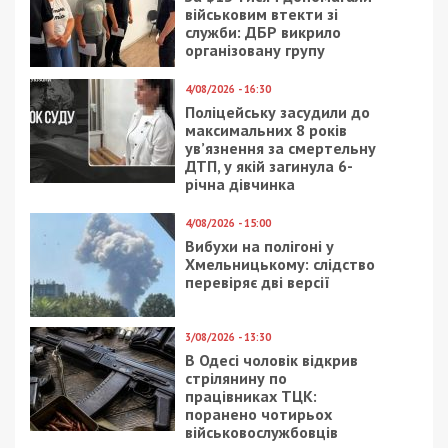
військовим втекти зі
служби: ДБР викрило
організовану групу
4/08/2026 - 16:30
Поліцейську засудили до
максимальних 8 років
ув’язнення за смертельну
ДТП, у якій загинула 6-
річна дівчинка
4/08/2026 - 15:00
Вибухи на полігоні у
Хмельницькому: слідство
перевіряє дві версії
3/08/2026 - 13:30
В Одесі чоловік відкрив
стрілянину по
працівниках ТЦК:
поранено чотирьох
військовослужбовців