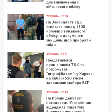
для виключення з
військового обліку
7/08/2026 - 15:00
На Закарпатті ТЦК
«списав» понад 1500
чоловік з військового
обліку, а документи
знищили, щоб прибрати
сліди
5/08/2026 - 21:31
Представився
працівником ТЦК та
погрожував
“штрафбатом”: у Харкові
на хабарі $10 тисяч
затримали майора ВСП
5/08/2026 - 10:29
На Волині депутат-
посадовець Укрзалізниці
відряджав підлеглих
будувати приватний