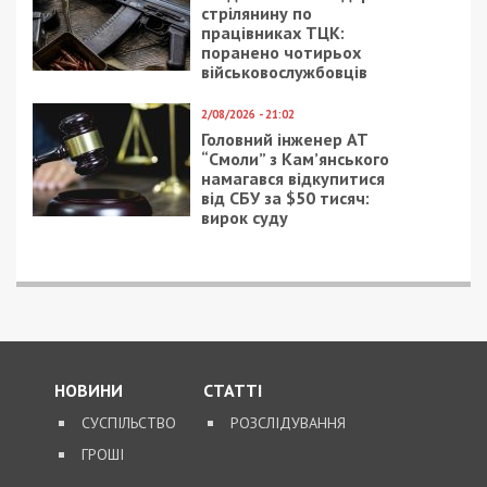
стрілянину по
працівниках ТЦК:
поранено чотирьох
військовослужбовців
2/08/2026 - 21:02
Головний інженер АТ
“Смоли” з Кам’янського
намагався відкупитися
від СБУ за $50 тисяч:
вирок суду
НОВИНИ
СТАТТІ
СУСПІЛЬСТВО
РОЗСЛІДУВАННЯ
ГРОШІ