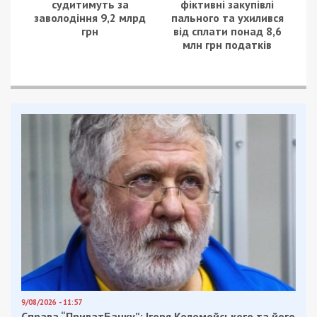
судитимуть за
фіктивні закупівлі
заволодіння 9,2 млрд
пального та ухилився
грн
від сплати понад 8,6
млн грн податків
9/08/2026 - 11:57
Справа “ПриватБанку”: Ігоря Коломойського та його