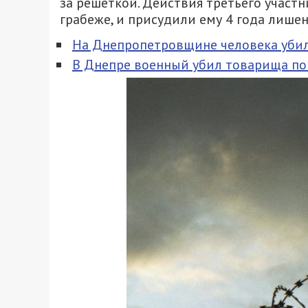
за решеткой. Действия третьего участ
грабеже, и присудили ему 4 года лише
На Днепропетровщине человека убил
В Днепре военный убил товарища по