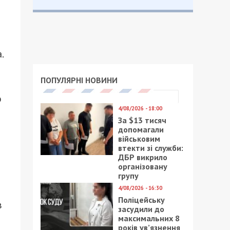
.
ПОПУЛЯРНІ НОВИНИ
о
4/08/2026 - 18:00
За $13 тисяч
допомагали
військовим
втекти зі служби:
ДБР викрило
організовану
групу
4/08/2026 - 16:30
й
Поліцейську
в
засудили до
максимальних 8
років ув’язнення