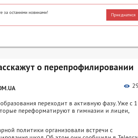
е за останніми новинами!
Приєднатися
асскажут о перепрофилировании
2
OM.UA
бразования переходит в активную фазу. Уже с 1
оторые переформатируют в гимназии и лицеи,
рной политики организовали встречи с
ирования школ. Об этом они сообщили в Telegr