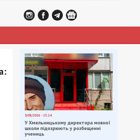
а:
5/08/2026 - 13:24
У Хмельницькому директора мовної
школи підозрюють у розбещенні
учениць