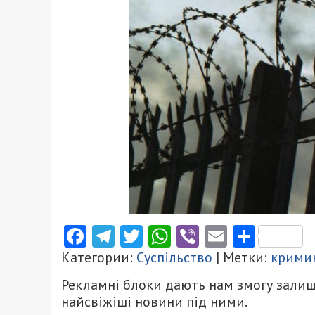
Facebook
Telegram
Twitter
WhatsApp
Viber
Email
Поділ
Категории:
Суспільство
| Метки:
крими
Рекламні блоки дають нам змогу залиш
найсвіжіші новини під ними.