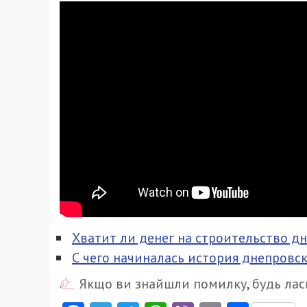
Хватит ли денег на строительство д
С чего начиналась история днепровс
Якщо ви знайшли помилку, будь ласк