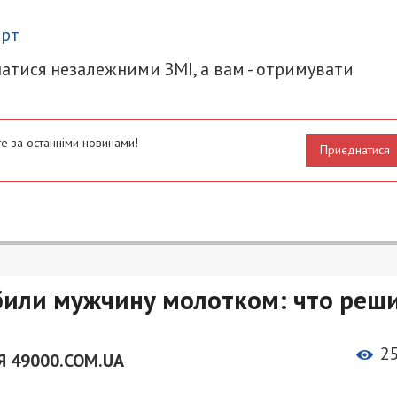
итися
орт
атися незалежними ЗМІ, а вам - отримувати
е за останніми новинами!
Приєднатися
били мужчину молотком: что реш
2
 49000.COM.UA