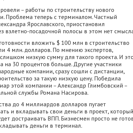
провели – работы по строительству нового
ли. Проблема теперь с терминалом. Частный
лександра Ярославского, приостановил
ез взлетно-посадочной полосы в этом нет смысла
 готовности вложить $ 100 млн в строительство
и 4 млн. долларов. По мнению экспертов,
 слишком низкую сумму для такого проекта. И эт
а на 30 процентов больше. Другие участники
ародные компании, сразу сошли с дистанции,
роительство за такую ​​низкую цену. Победила
иар этой компании – Александр Глимбовский –
альной службы Романа Насирова.
ства до 4 миллиардов долларов пугает
вать и вкладывать свои деньги в проект, которы
удет достраивать ВПП. Бизнесмен просто не гото
кладывать деньги в терминал.