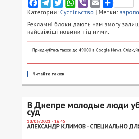
Facebook
Telegram
Twitter
WhatsApp
Viber
Email
Поділ
Категории:
Суспільство
| Метки:
аэроп
Рекламні блоки дають нам змогу залиш
найсвіжіші новини під ними.
Приєднуйтесь також до 49000 в Google News. Слідкуйт
Читайте також
В Днепре молодые люди у
суд
10/03/2021 - 16:45
АЛЕКСАНДР КЛИМОВ - СПЕЦИАЛЬНО ДЛЯ