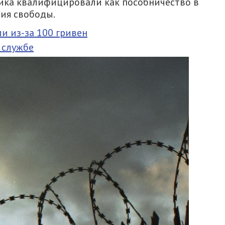
ника квалифицировали как пособничество в
ния свободы.
и из-за 100 гривен
 службе