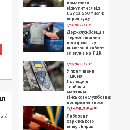
намагався
відкупитися від
СБУ за $50 тисяч:
вирок суду
2/08/2026 - 12:02
Держслужбовця з
Тернопільщини
підозрюють у
вимаганні хабаря
за вплив на ТЦК
1/08/2026 - 17:47
У приміщенні
ТЦК на
Львівщині
знайшли
мертвим
ил
військовослужбовця:
попередня версія
– самогубство
31/07/2026 - 20:00
522
Лаборант
харківського
вишу збирав