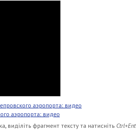
непровского аэропорта: видео
кого аэропорта: видео
а, виділіть фрагмент тексту та натисніть
Ctrl+Ent