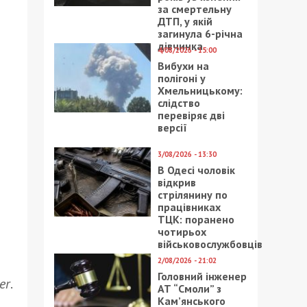
за смертельну
ДТП, у якій
загинула 6-річна
дівчинка
4/08/2026 - 15:00
Вибухи на
полігоні у
Хмельницькому:
слідство
перевіряє дві
версії
3/08/2026 - 13:30
В Одесі чоловік
відкрив
стрілянину по
працівниках
ТЦК: поранено
чотирьох
військовослужбовців
2/08/2026 - 21:02
Головний інженер
er
.
АТ “Смоли” з
Кам’янського