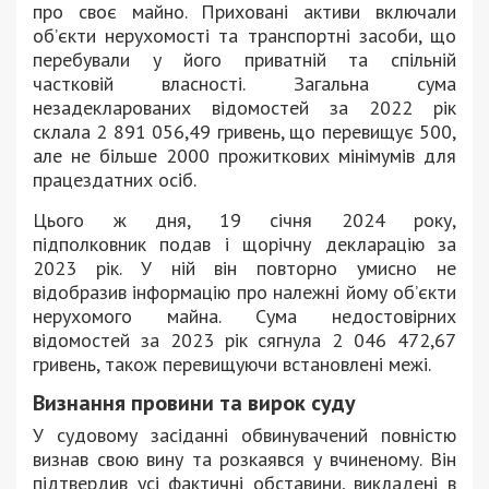
про своє майно. Приховані активи включали
об’єкти нерухомості та транспортні засоби, що
перебували у його приватній та спільній
частковій власності. Загальна сума
незадекларованих відомостей за 2022 рік
склала 2 891 056,49 гривень, що перевищує 500,
але не більше 2000 прожиткових мінімумів для
працездатних осіб.
Цього ж дня, 19 січня 2024 року,
підполковник подав і щорічну декларацію за
2023 рік. У ній він повторно умисно не
відобразив інформацію про належні йому об’єкти
нерухомого майна. Сума недостовірних
відомостей за 2023 рік сягнула 2 046 472,67
гривень, також перевищуючи встановлені межі.
Визнання провини та вирок суду
У судовому засіданні обвинувачений повністю
визнав свою вину та розкаявся у вчиненому. Він
підтвердив усі фактичні обставини, викладені в