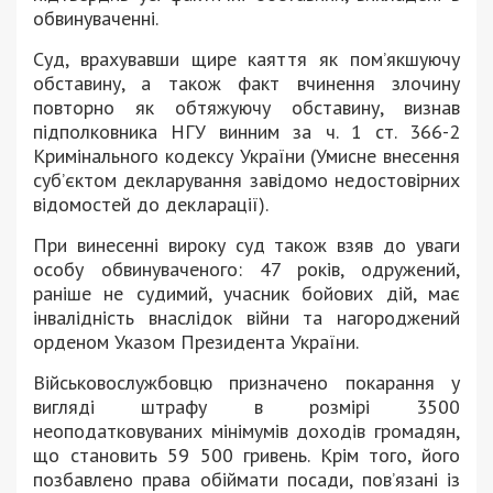
обвинуваченні.
Суд, врахувавши щире каяття як пом’якшуючу
обставину, а також факт вчинення злочину
повторно як обтяжуючу обставину, визнав
підполковника НГУ винним за ч. 1 ст. 366-2
Кримінального кодексу України (Умисне внесення
суб’єктом декларування завідомо недостовірних
відомостей до декларації).
При винесенні вироку суд також взяв до уваги
особу обвинуваченого: 47 років, одружений,
раніше не судимий, учасник бойових дій, має
інвалідність внаслідок війни та нагороджений
орденом Указом Президента України.
Військовослужбовцю призначено покарання у
вигляді штрафу в розмірі 3500
неоподатковуваних мінімумів доходів громадян,
що становить 59 500 гривень. Крім того, його
позбавлено права обіймати посади, пов’язані із