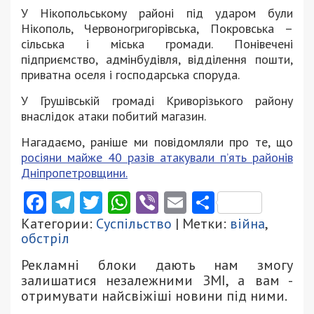
У Нікопольському районі під ударом були
Нікополь, Червоногригорівська, Покровська –
сільська і міська громади. Понівечені
підприємство, адмінбудівля, відділення пошти,
приватна оселя і господарська споруда.
У Грушівській громаді Криворізького району
внаслідок атаки побитий магазин.
Нагадаємо, раніше ми повідомляли про те, що
росіяни майже 40 разів атакували п’ять районів
Дніпропетровщини.
Facebook
Telegram
Twitter
WhatsApp
Viber
Email
Поділити
Категории:
Суспільство
| Метки:
війна
,
обстріл
Рекламні блоки дають нам змогу
залишатися незалежними ЗМІ, а вам -
отримувати найсвіжіші новини під ними.