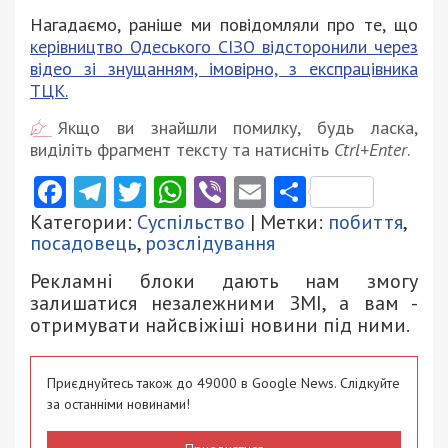
Нагадаємо, раніше ми повідомляли про те, що
керівництво Одеського СІЗО відсторонили через
відео зі знущанням, імовірно, з експрацівника
ТЦК.
Якщо ви знайшли помилку, будь ласка,
виділіть фрагмент тексту та натисніть
Ctrl+Enter
.
Facebook
Telegram
Twitter
WhatsApp
Viber
Email
Поділити
Категории:
Суспільство
| Метки:
побиття
,
посадовець
,
розслідування
Рекламні блоки дають нам змогу
залишатися незалежними ЗМІ, а вам -
отримувати найсвіжіші новини під ними.
Приєднуйтесь також до 49000 в Google News. Слідкуйте
за останніми новинами!