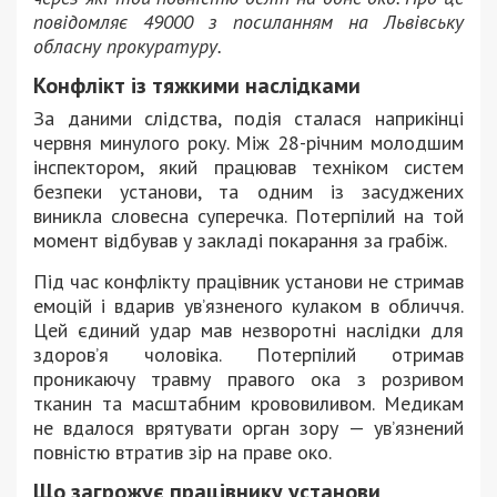
повідомляє 49000 з посиланням на Львівську
обласну прокуратуру.
Конфлікт із тяжкими наслідками
За даними слідства, подія сталася наприкінці
червня минулого року. Між 28-річним молодшим
інспектором, який працював техніком систем
безпеки установи, та одним із засуджених
виникла словесна суперечка. Потерпілий на той
момент відбував у закладі покарання за грабіж.
Під час конфлікту працівник установи не стримав
емоцій і вдарив ув’язненого кулаком в обличчя.
Цей єдиний удар мав незворотні наслідки для
здоров’я чоловіка. Потерпілий отримав
проникаючу травму правого ока з розривом
тканин та масштабним крововиливом. Медикам
не вдалося врятувати орган зору — ув’язнений
повністю втратив зір на праве око.
Що загрожує працівнику установи