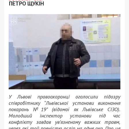
ПЕТРО ЩУКІН
У Львові правоохоронці оголосили підозру
співробітнику “Львівської установи виконання
покарань №19” (відомої як Львівське СІЗО).
Молодший інспектор установи під час
конфлікту завдав ув’язненому важких травм,
через які той повністю осліп на одне око. Про це