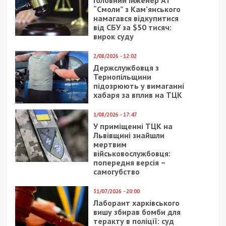
“Смоли” з Кам’янського
намагався відкупитися
від СБУ за $50 тисяч:
вирок суду
2/08/2026 - 12:02
Держслужбовця з
Тернопільщини
підозрюють у вимаганні
хабаря за вплив на ТЦК
1/08/2026 - 17:47
У приміщенні ТЦК на
Львівщині знайшли
мертвим
військовослужбовця:
попередня версія –
самогубство
31/07/2026 - 20:00
Лаборант харківського
вишу збирав бомби для
теракту в поліції: суд