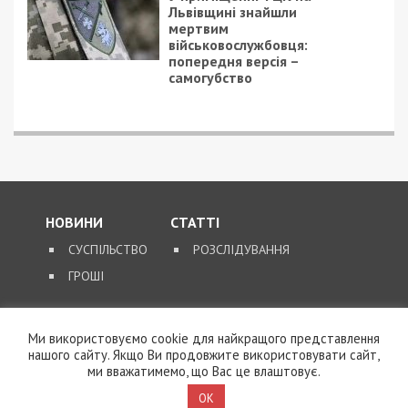
Львівщині знайшли
мертвим
військовослужбовця:
попередня версія –
самогубство
НОВИНИ
СТАТТІ
СУСПІЛЬСТВО
РОЗСЛІДУВАННЯ
ГРОШІ
ЗВОРОТНІЙ ЗВ’ЯЗОК
Ми використовуємо cookie для найкращого представлення
нашого сайту. Якщо Ви продовжите використовувати сайт,
КОНТАКТИ
ми вважатимемо, що Вас це влаштовує.
OK
SUPPORT@49000.COM.UA