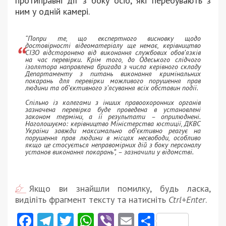
протиправні дії з боку осіб, які перебувають з
ним у одній камері.
“Попри те, що експертного висновку щодо
достовірності відеоматеріалу ще немає, керівництво
СІЗО відсторонено від виконання службових обов’язків
на час перевірки. Крім того, до Одеського слідчого
ізолятора направлена бригада з числа керівного складу
Департаменту з питань виконання кримінальних
покарань для перевірки можливого порушення прав
людини та об’єктивного з’ясування всіх обставин події.
Спільно із колегами з інших правоохоронних органів
зазначена перевірка буде проведена в установлені
законом терміни, а її результати – оприлюднені.
Наголошуємо: керівництво Міністерства юстиції, ДКВС
України завжди максимально об’єктивно реагує на
порушення прав людини в місцях несвободи, особливо
якщо це стосується неправомірних дій з боку персоналу
установ виконання покарань”, – зазначили у відомстві.
Якщо ви знайшли помилку, будь ласка,
виділіть фрагмент тексту та натисніть
Ctrl+Enter
.
Facebook
Telegram
Twitter
WhatsApp
Viber
Email
Поділити