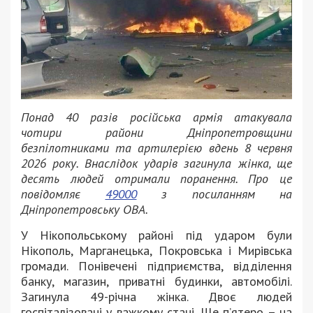
Понад 40 разів російська армія атакувала
чотири райони Дніпропетровщини
безпілотниками та артилерією вдень 8 червня
2026 року. Внаслідок ударів загинула жінка, ще
десять людей отримали поранення. Про це
повідомляє
49000
з посиланням на
Дніпропетровську ОВА.
У Нікопольському районі під ударом були
Нікополь, Марганецька, Покровська і Мирівська
громади. Понівечені підприємства, відділення
банку, магазин, приватні будинки, автомобілі.
Загинула 49-річна жінка. Двоє людей
госпіталізовані у важкому стані. Ще п’ятеро – на