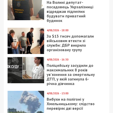
На Волині депутат-
посадовець Укрзалізниці
відряджав підлеглих
будувати приватний
будинок
4/08/2026 - 18:00
За $13 тисяч допомагали
військовим втекти зі
служби: ДБР викрило
організовану групу
4/08/2026 - 16:30
Поліцейську засудили до
максимальних 8 років
ув’язнення за смертельну
ДТП, у якій загинула 6-
річна дівчинка
4/08/2026 - 15:00
Вибухи на полігоні у
Хмельницькому: слідство
перевіряє дві версії