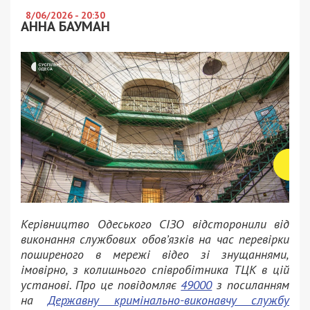
8/06/2026 - 20:30
АННА БАУМАН
Керівництво Одеського СІЗО відсторонили від
виконання службових обов’язків на час перевірки
поширеного в мережі відео зі знущаннями,
імовірно, з колишнього співробітника ТЦК в цій
установі. Про це повідомляє
49000
з посиланням
на
Державну кримінально-виконавчу службу