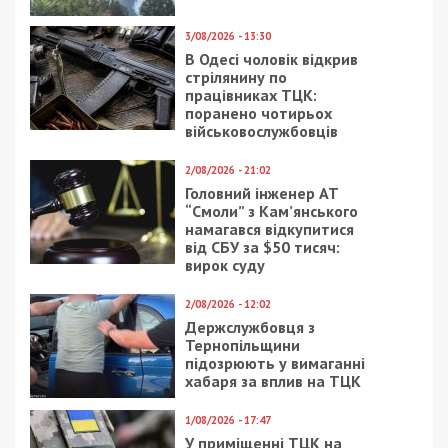
3/08/2026 - 13:30
В Одесі чоловік відкрив
стрілянину по
працівниках ТЦК:
поранено чотирьох
військовослужбовців
2/08/2026 - 21:02
Головний інженер АТ
“Смоли” з Кам’янського
намагався відкупитися
від СБУ за $50 тисяч:
вирок суду
2/08/2026 - 12:02
Держслужбовця з
Тернопільщини
підозрюють у вимаганні
хабаря за вплив на ТЦК
1/08/2026 - 17:47
У приміщенні ТЦК на