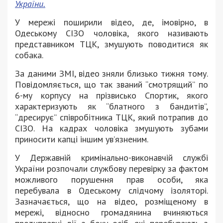
України.
У мережі поширили відео, де, імовірно, в
Одеському СІЗО чоловіка, якого називають
представником ТЦК, змушують поводитися як
собака.
За даними ЗМІ, відео зняли близько тижня тому.
Повідомляється, що так званий “смотрящий” по
6-му корпусу на прізвисько Спортик, якого
характеризують як “блатного з бандитів”,
“дресирує” співробітника ТЦК, який потрапив до
СІЗО. На кадрах чоловіка змушують зубами
приносити капці іншим ув’язненим.
У Державній кримінально-виконавчій службі
України розпочали службову перевірку за фактом
можливого порушення прав особи, яка
перебувала в Одеському слідчому ізоляторі.
Зазначається, що на відео, розміщеному в
мережі, відносно громадянина вчиняються