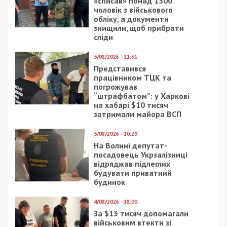
«списав» понад 1500
чоловік з військового
обліку, а документи
знищили, щоб прибрати
сліди
5/08/2026 - 21:31
Представився
працівником ТЦК та
погрожував
“штрафбатом”: у Харкові
на хабарі $10 тисяч
затримали майора ВСП
5/08/2026 - 10:29
На Волині депутат-
посадовець Укрзалізниці
відряджав підлеглих
будувати приватний
будинок
4/08/2026 - 18:00
За $13 тисяч допомагали
військовим втекти зі