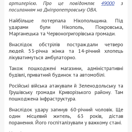
артилерією. Про це повідомляє
49000
з
посиланням на Дніпропетровську ОВА.
Найбільше потерпала Нікопольщина. Під
ударами були Нікополь, Покровська,
Марганецька та Червоногригорівська громади.
Внаслідок обстрілів постраждали четверо
людей. 53-річна жінка та 14-річний хлопець
лікуватимуться амбулаторно.
Також пошкоджені магазини, адміністративні
будівлі, приватний будинок та автомобілі.
Російські війська атакували й Зеленодольську та
Грушівську громади Криворізького району. Там
пошкоджена інфраструктура.
Внаслідок удару загинув 60-річний чоловік. Ще
один місцевий житель, 63 років, дістав
поранення. Його госпіталізували у важкому стані.