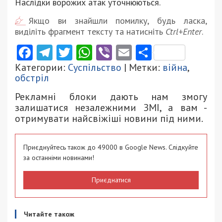
Наслідки ворожих атак уточнюються.
Якщо ви знайшли помилку, будь ласка,
виділіть фрагмент тексту та натисніть
Ctrl+Enter
.
Facebook
Telegram
Twitter
WhatsApp
Viber
Email
Поділити
Категории:
Суспільство
| Метки:
війна
,
обстріл
Рекламні блоки дають нам змогу
залишатися незалежними ЗМІ, а вам -
отримувати найсвіжіші новини під ними.
Приєднуйтесь також до 49000 в Google News. Слідкуйте
за останніми новинами!
Приєднатися
Читайте також