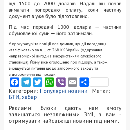
від 1500 до 2000 доларів. Надалі він почав
вимагати попередню оплату, коли частину
документів уже було підготовлено.
Під час передачі 1000 доларів — частини
обумовленої суми — його затримали.
У прокуратурі та поліції повідомили, що дії посадовця
кваліфіковано за ч. 1 ст. 368 КК України (одержання
неправомірної вигоди з використанням службового
становища). Йому вже оголошено про підозру, а також
вирішується питання щодо запобіжного заходу та
відсторонення від посади.
Facebook
Telegram
Twitter
WhatsApp
Viber
Email
Поділити
Категории:
Популярні новини
| Метки:
БТИ
,
хабар
Рекламні блоки дають нам змогу
залишатися незалежними ЗМІ, а вам -
отримувати найсвіжіші новини під ними.